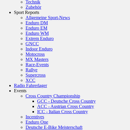
Technik
Zubehör
Sport Reports
Allgemeine Sport-News
Enduro DM
Enduro EM
Enduro WM
Extrem Enduro
GNCC
Indoor Enduro
Motocross
MX Masters
Race-Events
Rallye
Supercross
XCC
Radio Fahrerlager
Events
Cross Country Championship
GCC - Deutsche Cross Country
ACC - Austrian Cross Country
ICC - Italian Cross Country
Incentives
Enduro One
Deutsche E-Bike Meisterschaft