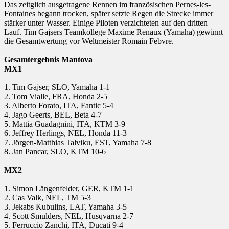
Das zeitglich ausgetragene Rennen im französischen Pernes-les-
Fontaines begann trocken, später setzte Regen die Strecke immer
stärker unter Wasser. Einige Piloten verzichteten auf den dritten
Lauf. Tim Gajsers Teamkollege Maxime Renaux (Yamaha) gewinnt
die Gesamtwertung vor Weltmeister Romain Febvre.
Gesamtergebnis Mantova
MX1
1. Tim Gajser, SLO, Yamaha 1-1
2. Tom Vialle, FRA, Honda 2-5
3. Alberto Forato, ITA, Fantic 5-4
4. Jago Geerts, BEL, Beta 4-7
5. Mattia Guadagnini, ITA, KTM 3-9
6. Jeffrey Herlings, NEL, Honda 11-3
7. Jörgen-Matthias Talviku, EST, Yamaha 7-8
8. Jan Pancar, SLO, KTM 10-6
MX2
1. Simon Längenfelder, GER, KTM 1-1
2. Cas Valk, NEL, TM 5-3
3. Jekabs Kubulins, LAT, Yamaha 3-5
4. Scott Smulders, NEL, Husqvarna 2-7
5. Ferruccio Zanchi, ITA, Ducati 9-4