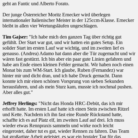
geht an Fantic und Alberto Forato.
Der junge Österreicher Moritz Ernecker wird überlegen
internationaler Italienischer Meister in der 125ccm-Klasse. Ernecker
bleibt in allen vier Wertungsläufen ungeschlagen.
Tim Gajser:
"Ich habe mich den ganzen Tag über richtig gut
gefühlt. Der Start war gut, und wir hatten ein gutes Setup. Ein
solider Start im ersten Lauf war wichtig, und im zweiten lief es
genauso. (Andrea) Adamo hat dann aber die Tür zugemacht und wir
wären fast gestürzt. Ich bin aber ein paar gute Linien gefahren und
habe am Ende einen kleinen Fehler gemacht. Wir haben noch einen
Monat bis zum WM-Start. Ich glaube, Ruben (Fernandez) war
hinter mir und dicht dran, und ich habe Druck gemacht. Dann
konnte ich mir einen schönen Vorsprung von sieben Sekunden
herausfahren, und als mein Sturz kam, musste ich nochmal pushen.
Aber alles gut."
Jeffrey Herlings:
"Nicht das Honda HRC-Debüt, das ich mir
erhofft hatte. Im ersten Lauf hatte ich einen Stein zwischen Ritzel
und Kette. Nachdem ich ihn fast eine Runde Rückstand hatte,
schaffte ich es auf Platz elf, im zweiten Lauf auf drei. Ich muss
wieder etwas Rennpraxis sammeln und wirke noch leicht
eingerostet, daher tut es gut, wieder Rennen zu fahren. Das Team
hat großartige Arbeit geleistet, es war ein brutaler Tag für das