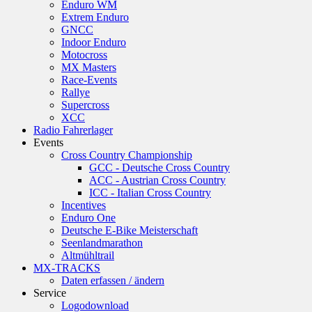
Enduro WM
Extrem Enduro
GNCC
Indoor Enduro
Motocross
MX Masters
Race-Events
Rallye
Supercross
XCC
Radio Fahrerlager
Events
Cross Country Championship
GCC - Deutsche Cross Country
ACC - Austrian Cross Country
ICC - Italian Cross Country
Incentives
Enduro One
Deutsche E-Bike Meisterschaft
Seenlandmarathon
Altmühltrail
MX-TRACKS
Daten erfassen / ändern
Service
Logodownload