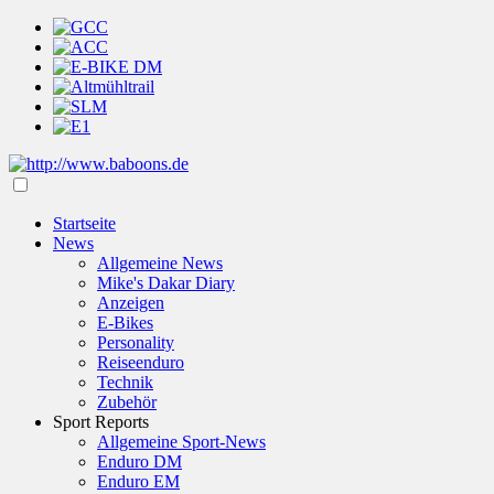
Startseite
News
Allgemeine News
Mike's Dakar Diary
Anzeigen
E-Bikes
Personality
Reiseenduro
Technik
Zubehör
Sport Reports
Allgemeine Sport-News
Enduro DM
Enduro EM