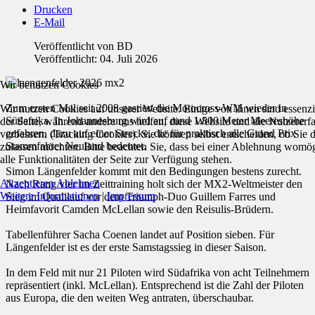
Drucken
E-Mail
Veröffentlicht von
BD
Veröffentlicht: 04. Juli 2026
Wir benutzen Cookies
Zum ersten Mal seit 2008 gastiert die Motocross-WM wieder in
Wir nutzen Cookies auf unserer Website. Einige von ihnen sind essenzie
Südafrika. In Johannesburg wird auf rund 1.800 Meter Meereshöhe
der Seite, während andere uns helfen, diese Website und die Nutzererf
gefahren, dazu auf einer Strecke, die für praktisch alle Grand Prix
verbessern (Tracking Cookies). Sie können selbst entscheiden, ob Sie 
Stammfahrer Neuland bedeutet.
zulassen möchten. Bitte beachten Sie, dass bei einer Ablehnung womög
alle Funktionalitäten der Seite zur Verfügung stehen.
Simon Längenfelder kommt mit den Bedingungen bestens zurecht.
Akzeptieren
Ablehnen
Nach Rang vier im Zeittraining holt sich der MX2-Weltmeister den
Weitere Informationen
|
Impressum
Sieg im Qualilauf vor dem Triumph-Duo Guillem Farres und
Heimfavorit Camden McLellan sowie den Reisulis-Brüdern.
Tabellenführer Sacha Coenen landet auf Position sieben. Für
Längenfelder ist es der erste Samstagssieg in dieser Saison.
In dem Feld mit nur 21 Piloten wird Südafrika von acht Teilnehmern
repräsentiert (inkl. McLellan). Entsprechend ist die Zahl der Piloten
aus Europa, die den weiten Weg antraten, überschaubar.