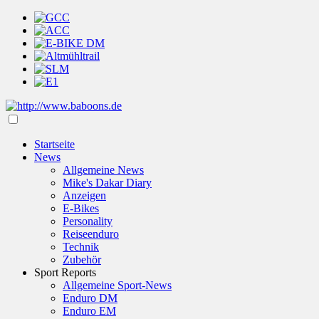
Startseite
News
Allgemeine News
Mike's Dakar Diary
Anzeigen
E-Bikes
Personality
Reiseenduro
Technik
Zubehör
Sport Reports
Allgemeine Sport-News
Enduro DM
Enduro EM