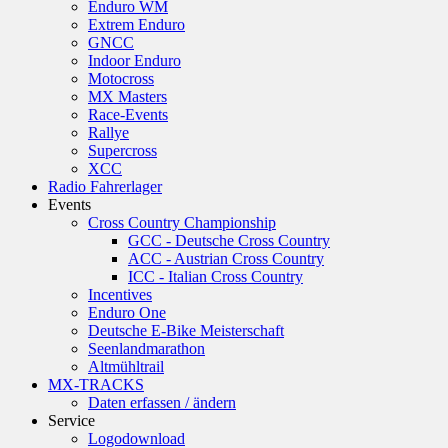
Enduro WM
Extrem Enduro
GNCC
Indoor Enduro
Motocross
MX Masters
Race-Events
Rallye
Supercross
XCC
Radio Fahrerlager
Events
Cross Country Championship
GCC - Deutsche Cross Country
ACC - Austrian Cross Country
ICC - Italian Cross Country
Incentives
Enduro One
Deutsche E-Bike Meisterschaft
Seenlandmarathon
Altmühltrail
MX-TRACKS
Daten erfassen / ändern
Service
Logodownload