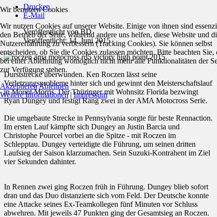
Drucken
Wir benutzen Cookies
E-Mail
Wir nutzen Cookies auf unserer Website. Einige von ihnen sind essenzie
Veröffentlicht von
BD
den Betrieb der Seite, während andere uns helfen, diese Website und d
Veröffentlicht: 14. Juni 2015
Nutzererfahrung zu verbessern (Tracking Cookies). Sie können selbst
entscheiden, ob Sie die Cookies zulassen möchten. Bitte beachten Sie, 
bei einer Ablehnung womöglich nicht mehr alle Funktionalitäten der Se
zur Verfügung stehen.
Durststrecke überwunden. Ken Roczen lässt seine
Verletzungsprobleme hinter sich und gewinnt den Meisterschaftslauf
Akzeptieren
Ablehnen
in Mount Morris. Der Thüringer mit Wohnsitz Florida bezwingt
Weitere Informationen
|
Impressum
Ryan Dungey und festigt Rang zwei in der AMA Motocross Serie.
Die umgebaute Strecke in Pennsylvania sorgte für beste Rennaction.
Im ersten Lauf kämpfte sich Dungey an Justin Barcia und
Christophe Pourcel vorbei an die Spitze - mit Roczen im
Schlepptau. Dungey verteidigte die Führung, um seinen dritten
Laufsieg der Saison klarzumachen. Sein Suzuki-Kontrahent im Ziel
vier Sekunden dahinter.
In Rennen zwei ging Roczen früh in Führung. Dungey blieb sofort
dran und das Duo distanzierte sich vom Feld. Der Deutsche konnte
eine Attacke seines Ex-Teamkollegen fünf Minuten vor Schluss
abwehren. Mit jeweils 47 Punkten ging der Gesamtsieg an Roczen.