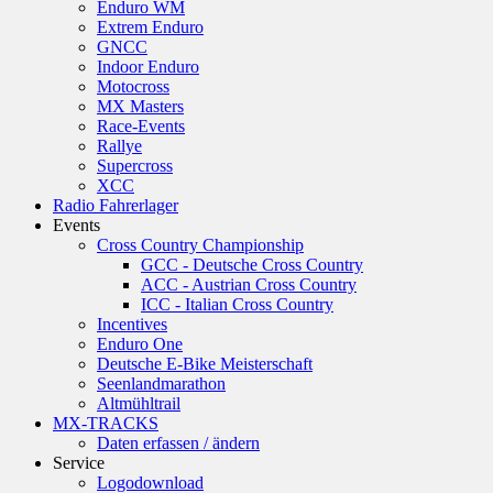
Enduro WM
Extrem Enduro
GNCC
Indoor Enduro
Motocross
MX Masters
Race-Events
Rallye
Supercross
XCC
Radio Fahrerlager
Events
Cross Country Championship
GCC - Deutsche Cross Country
ACC - Austrian Cross Country
ICC - Italian Cross Country
Incentives
Enduro One
Deutsche E-Bike Meisterschaft
Seenlandmarathon
Altmühltrail
MX-TRACKS
Daten erfassen / ändern
Service
Logodownload