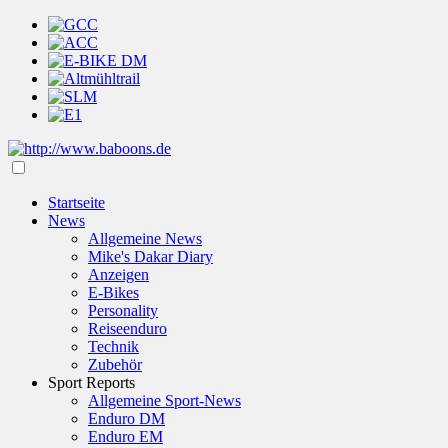
Startseite
News
Allgemeine News
Mike's Dakar Diary
Anzeigen
E-Bikes
Personality
Reiseenduro
Technik
Zubehör
Sport Reports
Allgemeine Sport-News
Enduro DM
Enduro EM