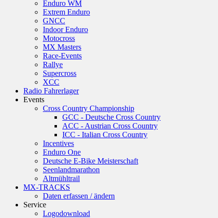
Enduro WM
Extrem Enduro
GNCC
Indoor Enduro
Motocross
MX Masters
Race-Events
Rallye
Supercross
XCC
Radio Fahrerlager
Events
Cross Country Championship
GCC - Deutsche Cross Country
ACC - Austrian Cross Country
ICC - Italian Cross Country
Incentives
Enduro One
Deutsche E-Bike Meisterschaft
Seenlandmarathon
Altmühltrail
MX-TRACKS
Daten erfassen / ändern
Service
Logodownload