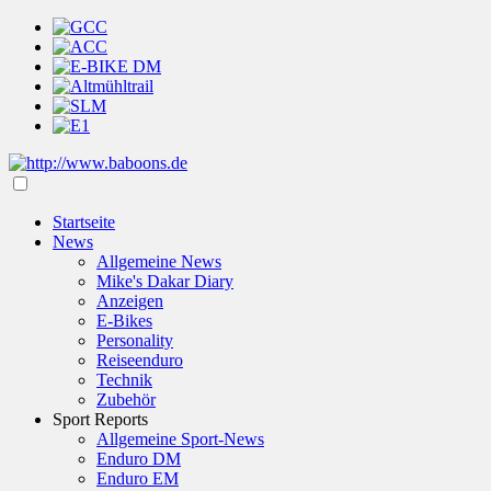
Startseite
News
Allgemeine News
Mike's Dakar Diary
Anzeigen
E-Bikes
Personality
Reiseenduro
Technik
Zubehör
Sport Reports
Allgemeine Sport-News
Enduro DM
Enduro EM