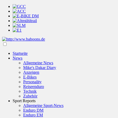
Startseite
News
Allgemeine News
Mike's Dakar Diary
Anzeigen
E-Bikes
Personality
Reiseenduro
Technik
Zubehör
Sport Reports
Allgemeine Sport-News
Enduro DM
Enduro EM