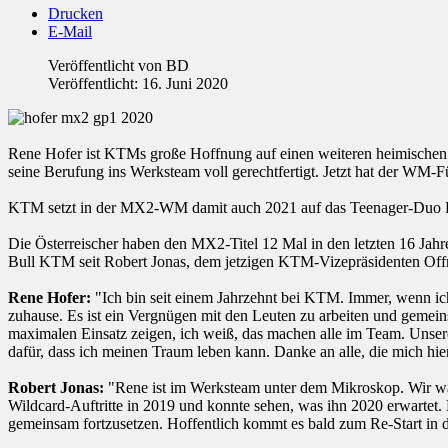
Drucken
E-Mail
Veröffentlicht von
BD
Veröffentlicht: 16. Juni 2020
Rene Hofer ist KTMs große Hoffnung auf einen weiteren heimischen M
seine Berufung ins Werksteam voll gerechtfertigt. Jetzt hat der WM-Fü
KTM setzt in der MX2-WM damit auch 2021 auf das Teenager-Duo Hofe
Die Österreischer haben den MX2-Titel 12 Mal in den letzten 16 Jahre
Bull KTM seit Robert Jonas, dem jetzigen KTM-Vizepräsidenten Off
Rene Hofer:
"Ich bin seit einem Jahrzehnt bei KTM. Immer, wenn ich
zuhause. Es ist ein Vergnügen mit den Leuten zu arbeiten und gemein
maximalen Einsatz zeigen, ich weiß, das machen alle im Team. Unsere 
dafür, dass ich meinen Traum leben kann. Danke an alle, die mich hie
Robert Jonas:
"Rene ist im Werksteam unter dem Mikroskop. Wir ware
Wildcard-Auftritte in 2019 und konnte sehen, was ihn 2020 erwartet. 
gemeinsam fortzusetzen. Hoffentlich kommt es bald zum Re-Start in