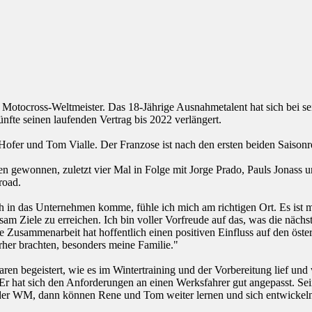
otocross-Weltmeister. Das 18-Jährige Ausnahmetalent hat sich bei sei
nfte seinen laufenden Vertrag bis 2022 verlängert.
r und Tom Vialle. Der Franzose ist nach den ersten beiden Saisonre
n gewonnen, zuletzt vier Mal in Folge mit Jorge Prado, Pauls Jonass un
road.
 in das Unternehmen komme, fühle ich mich am richtigen Ort. Es ist me
sam Ziele zu erreichen. Ich bin voller Vorfreude auf das, was die näch
Zusammenarbeit hat hoffentlich einen positiven Einfluss auf den öster
rher brachten, besonders meine Familie."
n begeistert, wie es im Wintertraining und der Vorbereitung lief und 
Er hat sich den Anforderungen an einen Werksfahrer gut angepasst. Sein
 der WM, dann können Rene und Tom weiter lernen und sich entwickel