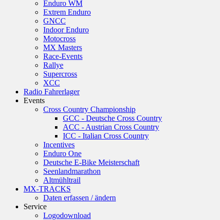
Enduro WM
Extrem Enduro
GNCC
Indoor Enduro
Motocross
MX Masters
Race-Events
Rallye
Supercross
XCC
Radio Fahrerlager
Events
Cross Country Championship
GCC - Deutsche Cross Country
ACC - Austrian Cross Country
ICC - Italian Cross Country
Incentives
Enduro One
Deutsche E-Bike Meisterschaft
Seenlandmarathon
Altmühltrail
MX-TRACKS
Daten erfassen / ändern
Service
Logodownload