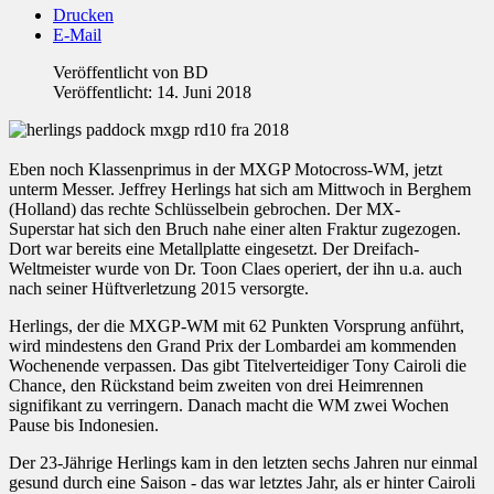
Drucken
E-Mail
Veröffentlicht von
BD
Veröffentlicht: 14. Juni 2018
Eben noch Klassenprimus in der MXGP Motocross-WM, jetzt
unterm Messer. Jeffrey Herlings hat sich am Mittwoch in Berghem
(Holland) das rechte Schlüsselbein gebrochen. Der MX-
Superstar hat sich den Bruch nahe einer alten Fraktur zugezogen.
Dort war bereits eine Metallplatte eingesetzt. Der Dreifach-
Weltmeister wurde von Dr. Toon Claes operiert, der ihn u.a. auch
nach seiner Hüftverletzung 2015 versorgte.
Herlings, der die MXGP-WM mit 62 Punkten Vorsprung anführt,
wird mindestens den Grand Prix der Lombardei am kommenden
Wochenende verpassen. Das gibt Titelverteidiger Tony Cairoli die
Chance, den Rückstand beim zweiten von drei Heimrennen
signifikant zu verringern. Danach macht die WM zwei Wochen
Pause bis Indonesien.
Der 23-Jährige Herlings kam in den letzten sechs Jahren nur einmal
gesund durch eine Saison - das war letztes Jahr, als er hinter Cairoli