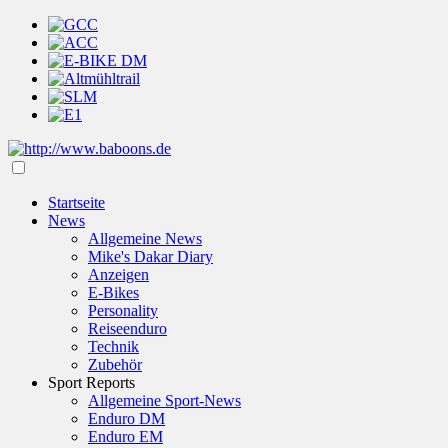
Startseite
News
Allgemeine News
Mike's Dakar Diary
Anzeigen
E-Bikes
Personality
Reiseenduro
Technik
Zubehör
Sport Reports
Allgemeine Sport-News
Enduro DM
Enduro EM