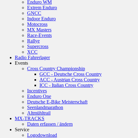
Enduro WM
Extrem Enduro
GNCC
Indoor Enduro
Motocross
MX Masters
Race-Events
Rallye
Supercross
XCC
Radio Fahrerlager
Events
Cross Country Championship
GCC - Deutsche Cross Country
ACC - Austrian Cross Country
ICC - Italian Cross Country
Incentives
Enduro One
Deutsche E-Bike Meisterschaft
Seenlandmarathon
Altmühltrail
MX-TRACKS
Daten erfassen / ändern
Service
Logodownload