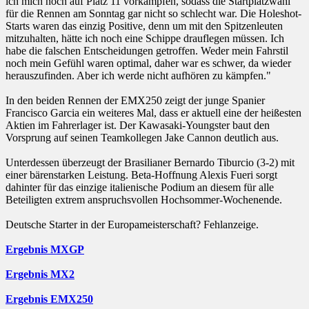
ich mich noch auf Platz 11 vorkämpfen, sodass die Startplatzwahl
für die Rennen am Sonntag gar nicht so schlecht war. Die Holeshot-
Starts waren das einzig Positive, denn um mit den Spitzenleuten
mitzuhalten, hätte ich noch eine Schippe drauflegen müssen. Ich
habe die falschen Entscheidungen getroffen. Weder mein Fahrstil
noch mein Gefühl waren optimal, daher war es schwer, da wieder
herauszufinden. Aber ich werde nicht aufhören zu kämpfen."
In den beiden Rennen der EMX250 zeigt der junge Spanier
Francisco Garcia ein weiteres Mal, dass er aktuell eine der heißesten
Aktien im Fahrerlager ist. Der Kawasaki-Youngster baut den
Vorsprung auf seinen Teamkollegen Jake Cannon deutlich aus.
Unterdessen überzeugt der Brasilianer Bernardo Tiburcio (3-2) mit
einer bärenstarken Leistung. Beta-Hoffnung Alexis Fueri sorgt
dahinter für das einzige italienische Podium an diesem für alle
Beteiligten extrem anspruchsvollen Hochsommer-Wochenende.
Deutsche Starter in der Europameisterschaft? Fehlanzeige.
Ergebnis MXGP
Ergebnis MX2
Ergebnis EMX250