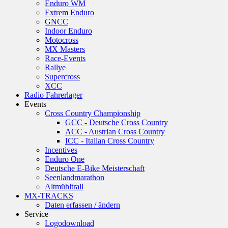
Enduro WM
Extrem Enduro
GNCC
Indoor Enduro
Motocross
MX Masters
Race-Events
Rallye
Supercross
XCC
Radio Fahrerlager
Events
Cross Country Championship
GCC - Deutsche Cross Country
ACC - Austrian Cross Country
ICC - Italian Cross Country
Incentives
Enduro One
Deutsche E-Bike Meisterschaft
Seenlandmarathon
Altmühltrail
MX-TRACKS
Daten erfassen / ändern
Service
Logodownload