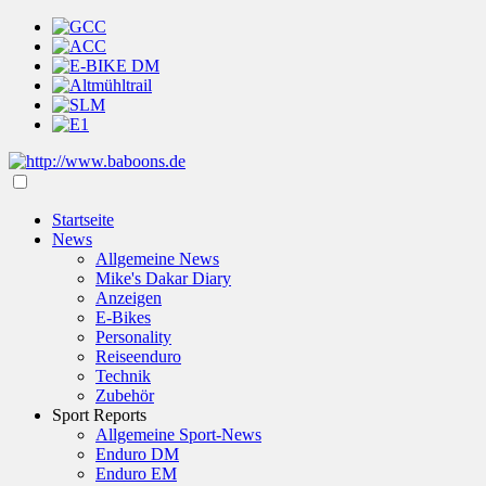
Startseite
News
Allgemeine News
Mike's Dakar Diary
Anzeigen
E-Bikes
Personality
Reiseenduro
Technik
Zubehör
Sport Reports
Allgemeine Sport-News
Enduro DM
Enduro EM