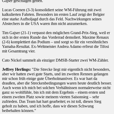
Gajser geschlagen geben.
Lucas Coenen (3-3) konsolidiert seine WM-Führung mit zwei
kalkulierten Fahrten. Besonders im ersten Lauf zeigt der Belgier
eine starke Aufholjagd durch das Feld. Nachwirkungen seines
Abstechers in die USA waren ihm nicht anzumerken.
Tim Gajser (21-1) verpasst den möglichen Grand-Prix-Sieg, weil er
sich in der ersten Runde das Vorderrad demoliert. Maxime Renaux
(2-6) komplettiert das Podium – und sorgt so für ein versöhnliches
Yamaha-Resultat. Ex-Weltmeister Andrea Adamo erfreut die Tifosi
mit Gesamtrang vier.
Cato Nickel sammelt als einziger DMSB-Starter zwei WM-Zähler.
Jeffrey Herlings:
"Die Strecke liegt mir eigentlich nicht besonders,
aber wir hatten zwei gute Starts, und im zweiten Rennen gelangen
mir schon früh einige gute Überholmanöver. Es war hart da
draußen, aber die Streckenbedingungen waren heute deutlich besser.
Auch wenn ich mich bei solchen Verhältnissen normalerweise nicht
ganz so wohlfühle, bin ich mit dem Ergebnis – einem ersten und
einem zweiten Platz sowie meinem vierten Saisonsieg – sehr
zufrieden. Das Team hat hart gearbeitet; es ist toll, diesen Sieg
geholt zu haben, und ich hoffe, dass wir diesen Schwung
beibehalten können."