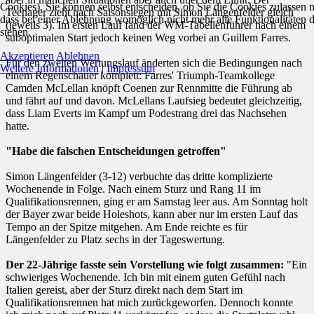
Cookies). Sie können selbst entscheiden, ob Sie die Cookies zulassen 
Teenager zieht nach Saisonsiegen mit Simon Längenfelder gleich
dass bei einer Ablehnung womöglich nicht mehr alle Funktionalitäten 
(jeweils 3). Im ersten Lauf fand der WM-Tabellenführer nach einem
stehen.
suboptimalen Start jedoch keinen Weg vorbei an Guillem Farres.
Akzeptieren
Ablehnen
Für den zweiten Wertungslauf änderten sich die Bedingungen nach
Weitere Informationen
|
Impressum
einem Regenschauer komplett: Farres' Triumph-Teamkollege
Camden McLellan knöpft Coenen zur Rennmitte die Führung ab
und fährt auf und davon. McLellans Laufsieg bedeutet gleichzeitig,
dass Liam Everts im Kampf um Podestrang drei das Nachsehen
hatte.
"Habe die falschen Entscheidungen getroffen"
Simon Längenfelder (3-12) verbuchte das dritte komplizierte
Wochenende in Folge. Nach einem Sturz und Rang 11 im
Qualifikationsrennen, ging er am Samstag leer aus. Am Sonntag holt
der Bayer zwar beide Holeshots, kann aber nur im ersten Lauf das
Tempo an der Spitze mitgehen. Am Ende reichte es für
Längenfelder zu Platz sechs in der Tageswertung.
Der 22-Jährige fasste sein Vorstellung wie folgt zusammen:
"Ein
schwieriges Wochenende. Ich bin mit einem guten Gefühl nach
Italien gereist, aber der Sturz direkt nach dem Start im
Qualifikationsrennen hat mich zurückgeworfen. Dennoch konnte