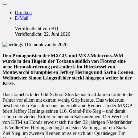
Drucken
E-Mail
Veröffentlicht von
BD
Veröffentlicht: 22. Juni 2026
Den Protagonisten der MXGP- und MX2-Motocross-WM
wurde in den Hügeln der Toskana südlich von Florenz eine
neue Herausforderung präsentiert. Im Hitzekessel von
Montevarchi triumphieren Jeffrey Herlings und Sacha Coenen.
Weltmeister Simon Längenfelder steckt hingegen weiter in der
Krise.
Das Comeback der Old-School-Strecke nach 20 Jahren forderte die
Fahrer vor allem mit extrem wenig Grip heraus. Das wiederum
bescherte den Fans durchaus unterhaltsame Rennen. In der MXGP
feiert Jeffrey Herlings seinen 116. Grand-Prix-Sieg – und damit
schon den vierten Erfolg im neunten Saisonrennen. Der Wechsel
von KTM zu Honda erweist sich für den 32-jährigen Niederländer
als Volltreffer. Herlings gelingt im ersten Wertungslauf ein Start-
Ziel-Sieg, im zweiten Rennen muss er sich nur Qualisieger Tim