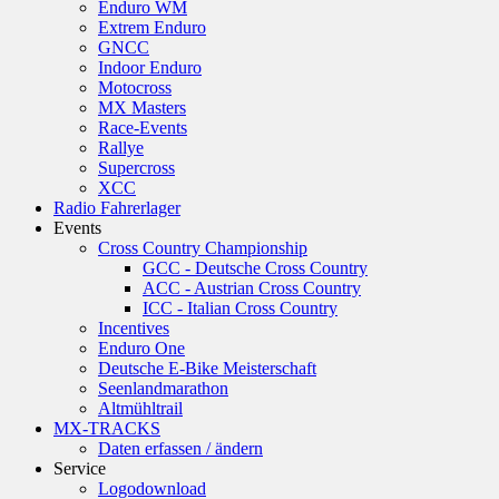
Enduro WM
Extrem Enduro
GNCC
Indoor Enduro
Motocross
MX Masters
Race-Events
Rallye
Supercross
XCC
Radio Fahrerlager
Events
Cross Country Championship
GCC - Deutsche Cross Country
ACC - Austrian Cross Country
ICC - Italian Cross Country
Incentives
Enduro One
Deutsche E-Bike Meisterschaft
Seenlandmarathon
Altmühltrail
MX-TRACKS
Daten erfassen / ändern
Service
Logodownload