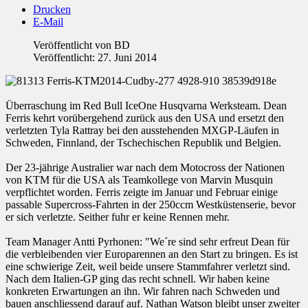
Drucken
E-Mail
Veröffentlicht von
BD
Veröffentlicht: 27. Juni 2014
Überraschung im Red Bull IceOne Husqvarna Werksteam. Dean
Ferris kehrt vorübergehend zurück aus den USA und ersetzt den
verletzten Tyla Rattray bei den ausstehenden MXGP-Läufen in
Schweden, Finnland, der Tschechischen Republik und Belgien.
Der 23-jährige Australier war nach dem Motocross der Nationen
von KTM für die USA als Teamkollege von Marvin Musquin
verpflichtet worden. Ferris zeigte im Januar und Februar einige
passable Supercross-Fahrten in der 250ccm Westküstenserie, bevor
er sich verletzte. Seither fuhr er keine Rennen mehr.
Team Manager Antti Pyrhonen: "We´re sind sehr erfreut Dean für
die verbleibenden vier Europarennen an den Start zu bringen. Es ist
eine schwierige Zeit, weil beide unsere Stammfahrer verletzt sind.
Nach dem Italien-GP ging das recht schnell. Wir haben keine
konkreten Erwartungen an ihn. Wir fahren nach Schweden und
bauen anschliessend darauf auf. Nathan Watson bleibt unser zweiter