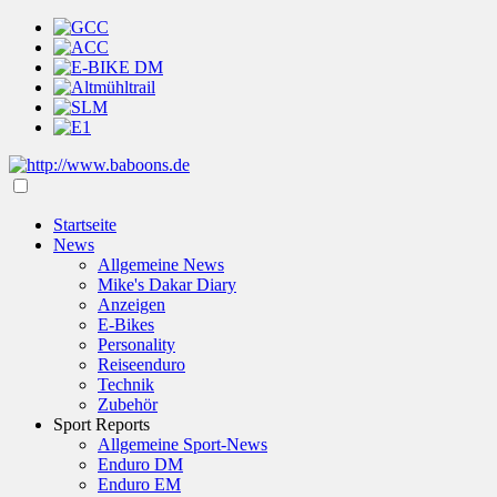
Startseite
News
Allgemeine News
Mike's Dakar Diary
Anzeigen
E-Bikes
Personality
Reiseenduro
Technik
Zubehör
Sport Reports
Allgemeine Sport-News
Enduro DM
Enduro EM