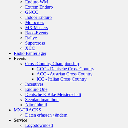
Enduro WM
Extrem Enduro
GNCC
Indoor Enduro
Motocross
MX Masters
Race-Events
Rallye
Supercross
XCC
Radio Fahrerlager
Events
Cross Country Championship
GCC - Deutsche Cross Country
ACC - Austrian Cross Country
ICC - Italian Cross Country
Incentives
Enduro One
Deutsche E-Bike Meisterschaft
Seenlandmarathon
Altmühltrail
MX-TRACKS
Daten erfassen / ändern
Service
Logodownload