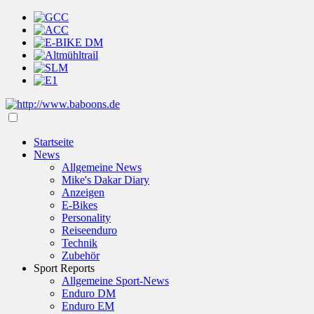
Startseite
News
Allgemeine News
Mike's Dakar Diary
Anzeigen
E-Bikes
Personality
Reiseenduro
Technik
Zubehör
Sport Reports
Allgemeine Sport-News
Enduro DM
Enduro EM