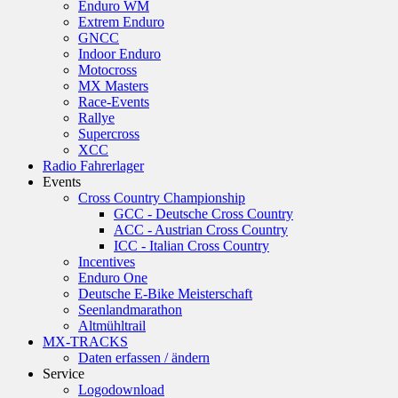
Enduro WM
Extrem Enduro
GNCC
Indoor Enduro
Motocross
MX Masters
Race-Events
Rallye
Supercross
XCC
Radio Fahrerlager
Events
Cross Country Championship
GCC - Deutsche Cross Country
ACC - Austrian Cross Country
ICC - Italian Cross Country
Incentives
Enduro One
Deutsche E-Bike Meisterschaft
Seenlandmarathon
Altmühltrail
MX-TRACKS
Daten erfassen / ändern
Service
Logodownload