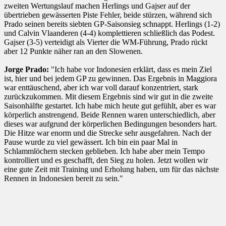
zweiten Wertungslauf machen Herlings und Gajser auf der
übertrieben gewässerten Piste Fehler, beide stürzen, während sich
Prado seinen bereits siebten GP-Saisonsieg schnappt. Herlings (1-2)
und Calvin Vlaanderen (4-4) komplettieren schließlich das Podest.
Gajser (3-5) verteidigt als Vierter die WM-Führung, Prado rückt
aber 12 Punkte näher ran an den Slowenen.
Jorge Prado:
"Ich habe vor Indonesien erklärt, dass es mein Ziel
ist, hier und bei jedem GP zu gewinnen. Das Ergebnis in Maggiora
war enttäuschend, aber ich war voll darauf konzentriert, stark
zurückzukommen. Mit diesem Ergebnis sind wir gut in die zweite
Saisonhälfte gestartet. Ich habe mich heute gut gefühlt, aber es war
körperlich anstrengend. Beide Rennen waren unterschiedlich, aber
dieses war aufgrund der körperlichen Bedingungen besonders hart.
Die Hitze war enorm und die Strecke sehr ausgefahren. Nach der
Pause wurde zu viel gewässert. Ich bin ein paar Mal in
Schlammlöchern stecken geblieben. Ich habe aber mein Tempo
kontrolliert und es geschafft, den Sieg zu holen. Jetzt wollen wir
eine gute Zeit mit Training und Erholung haben, um für das nächste
Rennen in Indonesien bereit zu sein."