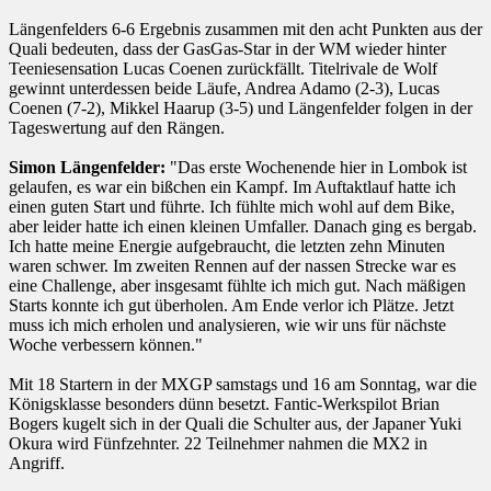
Längenfelders 6-6 Ergebnis zusammen mit den acht Punkten aus der
Quali bedeuten, dass der GasGas-Star in der WM wieder hinter
Teeniesensation Lucas Coenen zurückfällt. Titelrivale de Wolf
gewinnt unterdessen beide Läufe, Andrea Adamo (2-3), Lucas
Coenen (7-2), Mikkel Haarup (3-5) und Längenfelder folgen in der
Tageswertung auf den Rängen.
Simon Längenfelder:
"Das erste Wochenende hier in Lombok ist
gelaufen, es war ein bißchen ein Kampf. Im Auftaktlauf hatte ich
einen guten Start und führte. Ich fühlte mich wohl auf dem Bike,
aber leider hatte ich einen kleinen Umfaller. Danach ging es bergab.
Ich hatte meine Energie aufgebraucht, die letzten zehn Minuten
waren schwer. Im zweiten Rennen auf der nassen Strecke war es
eine Challenge, aber insgesamt fühlte ich mich gut. Nach mäßigen
Starts konnte ich gut überholen. Am Ende verlor ich Plätze. Jetzt
muss ich mich erholen und analysieren, wie wir uns für nächste
Woche verbessern können."
Mit 18 Startern in der MXGP samstags und 16 am Sonntag, war die
Königsklasse besonders dünn besetzt. Fantic-Werkspilot Brian
Bogers kugelt sich in der Quali die Schulter aus, der Japaner Yuki
Okura wird Fünfzehnter. 22 Teilnehmer nahmen die MX2 in
Angriff.