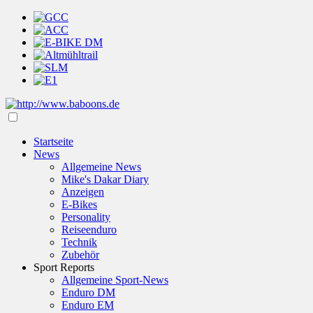
Startseite
News
Allgemeine News
Mike's Dakar Diary
Anzeigen
E-Bikes
Personality
Reiseenduro
Technik
Zubehör
Sport Reports
Allgemeine Sport-News
Enduro DM
Enduro EM