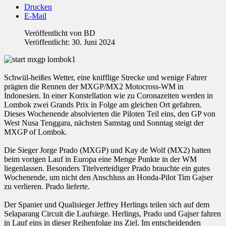
Drucken
E-Mail
Veröffentlicht von
BD
Veröffentlicht: 30. Juni 2024
Schwül-heißes Wetter, eine knifflige Strecke und wenige Fahrer
prägten die Rennen der MXGP/MX2 Motocross-WM in
Indonesien. In einer Konstellation wie zu Coronazeiten werden in
Lombok zwei Grands Prix in Folge am gleichen Ort gefahren.
Dieses Wochenende absolvierten die Piloten Teil eins, den GP von
West Nusa Tenggara, nächsten Samstag und Sonntag steigt der
MXGP of Lombok.
Die Sieger Jorge Prado (MXGP) und Kay de Wolf (MX2) hatten
beim vorigen Lauf in Europa eine Menge Punkte in der WM
liegenlassen. Besonders Titelverteidiger Prado brauchte ein gutes
Wochenende, um nicht den Anschluss an Honda-Pilot Tim Gajser
zu verlieren. Prado lieferte.
Der Spanier und Qualisieger Jeffrey Herlings teilen sich auf dem
Selaparang Circuit die Laufsiege. Herlings, Prado und Gajser fahren
in Lauf eins in dieser Reihenfolge ins Ziel. Im entscheidenden