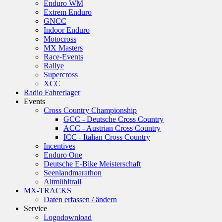
Enduro WM
Extrem Enduro
GNCC
Indoor Enduro
Motocross
MX Masters
Race-Events
Rallye
Supercross
XCC
Radio Fahrerlager
Events
Cross Country Championship
GCC - Deutsche Cross Country
ACC - Austrian Cross Country
ICC - Italian Cross Country
Incentives
Enduro One
Deutsche E-Bike Meisterschaft
Seenlandmarathon
Altmühltrail
MX-TRACKS
Daten erfassen / ändern
Service
Logodownload