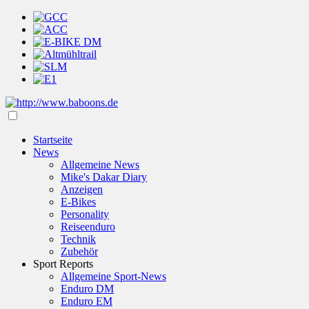
Startseite
News
Allgemeine News
Mike's Dakar Diary
Anzeigen
E-Bikes
Personality
Reiseenduro
Technik
Zubehör
Sport Reports
Allgemeine Sport-News
Enduro DM
Enduro EM