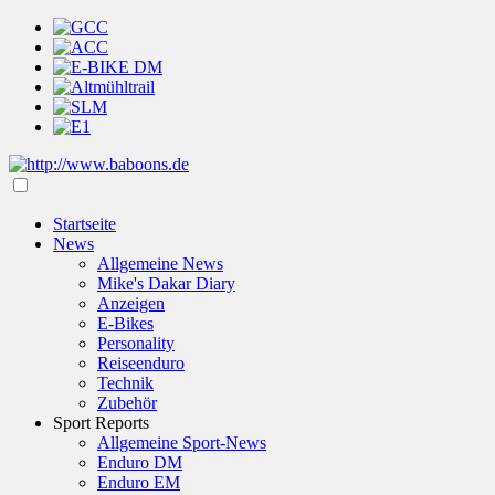
Startseite
News
Allgemeine News
Mike's Dakar Diary
Anzeigen
E-Bikes
Personality
Reiseenduro
Technik
Zubehör
Sport Reports
Allgemeine Sport-News
Enduro DM
Enduro EM