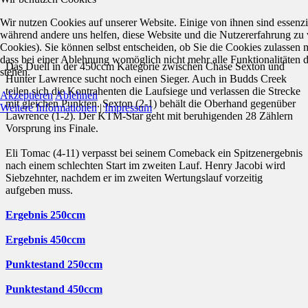
Wir nutzen Cookies auf unserer Website. Einige von ihnen sind essenzie
während andere uns helfen, diese Website und die Nutzererfahrung zu 
Cookies). Sie können selbst entscheiden, ob Sie die Cookies zulassen 
dass bei einer Ablehnung womöglich nicht mehr alle Funktionalitäten 
Das Duell in der 450ccm Kategorie zwischen Chase Sexton und
stehen.
Hunter Lawrence sucht noch einen Sieger. Auch in Budds Creek
teilen sich die Kontrahenten die Laufsiege und verlassen die Strecke
Akzeptieren
Ablehnen
mit gleichen Punkten. Sexton (2-1) behält die Oberhand gegenüber
Weitere Informationen
|
Impressum
Lawrence (1-2). Der KTM-Star geht mit beruhigenden 28 Zählern
Vorsprung ins Finale.
Eli Tomac (4-11) verpasst bei seinem Comeback ein Spitzenergebnis
nach einem schlechten Start im zweiten Lauf. Henry Jacobi wird
Siebzehnter, nachdem er im zweiten Wertungslauf vorzeitig
aufgeben muss.
Ergebnis 250ccm
Ergebnis 450ccm
Punktestand 250ccm
Punktestand 450ccm