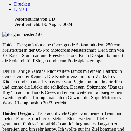
Drucken
E-Mail
Veröffentlicht von
BD
Veröffentlicht: 19. August 2024
Haiden Deegan krönt eine überragende Saison mit dem 250ccm
Meistertitel in der US Pro Motocross Meisterschaft. Der Sohn von
Ex-Racer, Stuntman und Freestyle-Ikone Brian Deegan dominiert
die Serie mit fünf Siegen und neun Podestplatzierungen.
Der 18-Jährige Yamaha-Pilot startete famos mit einem Hattrick in
den ersten drei Rennen. Die Konkurrenz um Tom Vialle, Levi
Kitchen und Chance Hymas war von Beginn an im Hintertreffen
und konnte die Lücke nie schließen. Deegan, Spitzname "Danger
Boy", macht in Budds Creek mit einem weiteren Laufsieg seinen
zweiten großen Triumph nach dem Gewinn der SuperMotocross
World Championship 2023 perfekt.
Haiden Deegan:
"Es braucht viele Opfer von meinem Team und
meiner Familie, um hier zu stehen. Einen weiteren Titel zu
gewinnen, fühlt sich unwirklich an. Ich beginne, es langsam zu
begreifen und bin sehr happy. Ich wollte nur ins Ziel kommen und