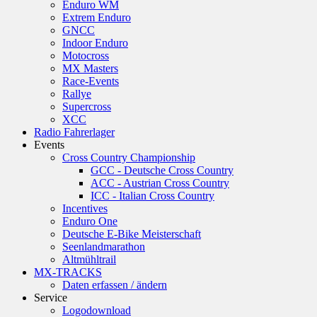
Enduro WM
Extrem Enduro
GNCC
Indoor Enduro
Motocross
MX Masters
Race-Events
Rallye
Supercross
XCC
Radio Fahrerlager
Events
Cross Country Championship
GCC - Deutsche Cross Country
ACC - Austrian Cross Country
ICC - Italian Cross Country
Incentives
Enduro One
Deutsche E-Bike Meisterschaft
Seenlandmarathon
Altmühltrail
MX-TRACKS
Daten erfassen / ändern
Service
Logodownload