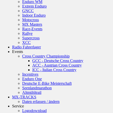
Enduro WM
Extrem Enduro
GNCC
Indoor Enduro
Motocross
MX Masters
Race-Events
Rallye
Supercross
XCC
Radio Fahrerlager
Events
Cross Country Championship
GCC - Deutsche Cross Country
ACC - Austrian Cross Country
ICC - Italian Cross Country
Incentives
Enduro One
Deutsche E-Bike Meisterschaft
Seenlandmarathon
Altmühltrail
MX-TRACKS
Daten erfassen / ändern
Service
Logodownload