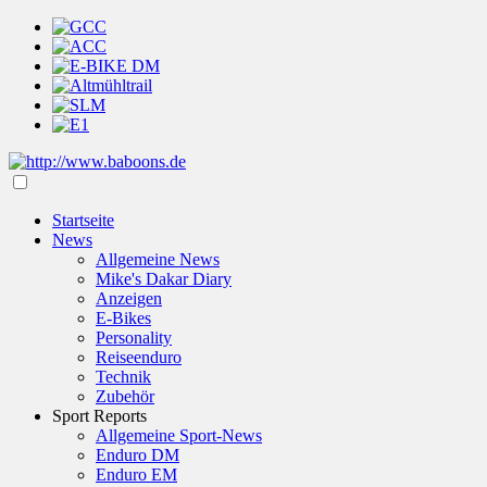
Startseite
News
Allgemeine News
Mike's Dakar Diary
Anzeigen
E-Bikes
Personality
Reiseenduro
Technik
Zubehör
Sport Reports
Allgemeine Sport-News
Enduro DM
Enduro EM