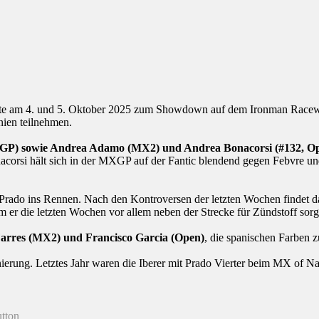
te am 4. und 5. Oktober 2025 zum Showdown auf dem Ironman Raceway i
anien teilnehmen.
GP) sowie Andrea Adamo (MX2) und Andrea Bonacorsi (#132, Op
orsi hält sich in der MXGP auf der Fantic blendend gegen Febvre und Co
Prado ins Rennen. Nach den Kontroversen der letzten Wochen findet 
 er die letzten Wochen vor allem neben der Strecke für Zündstoff sorg
rres (MX2) und Francisco Garcia (Open)
, die spanischen Farben z
nierung. Letztes Jahr waren die Iberer mit Prado Vierter beim MX of N