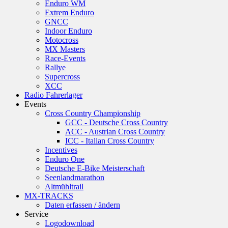
Enduro WM
Extrem Enduro
GNCC
Indoor Enduro
Motocross
MX Masters
Race-Events
Rallye
Supercross
XCC
Radio Fahrerlager
Events
Cross Country Championship
GCC - Deutsche Cross Country
ACC - Austrian Cross Country
ICC - Italian Cross Country
Incentives
Enduro One
Deutsche E-Bike Meisterschaft
Seenlandmarathon
Altmühltrail
MX-TRACKS
Daten erfassen / ändern
Service
Logodownload