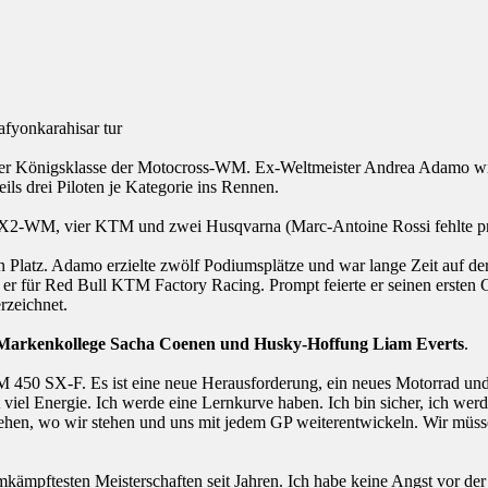
der Königsklasse der Motocross-WM. Ex-Weltmeister Andrea Adamo 
ils drei Piloten je Kategorie ins Rennen.
 MX2-WM, vier KTM und zwei Husqvarna (Marc-Antoine Rossi fehlte prak
 Platz. Adamo erzielte zwölf Podiumsplätze und war lange Zeit auf d
 er für Red Bull KTM Factory Racing. Prompt feierte er seinen ersten G
rzeichnet.
 Markenkollege Sacha Coenen und Husky-Hoffung Liam Everts
.
 450 SX-F. Es ist eine neue Herausforderung, ein neues Motorrad und e
viel Energie. Ich werde eine Lernkurve haben. Ich bin sicher, ich we
hen, wo wir stehen und uns mit jedem GP weiterentwickeln. Wir müss
kämpftesten Meisterschaften seit Jahren. Ich habe keine Angst vor der 