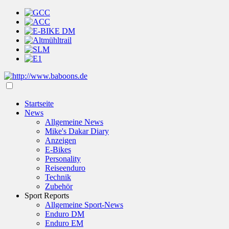
Startseite
News
Allgemeine News
Mike's Dakar Diary
Anzeigen
E-Bikes
Personality
Reiseenduro
Technik
Zubehör
Sport Reports
Allgemeine Sport-News
Enduro DM
Enduro EM