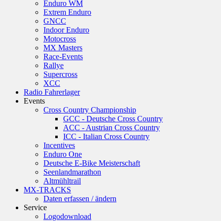
Enduro WM
Extrem Enduro
GNCC
Indoor Enduro
Motocross
MX Masters
Race-Events
Rallye
Supercross
XCC
Radio Fahrerlager
Events
Cross Country Championship
GCC - Deutsche Cross Country
ACC - Austrian Cross Country
ICC - Italian Cross Country
Incentives
Enduro One
Deutsche E-Bike Meisterschaft
Seenlandmarathon
Altmühltrail
MX-TRACKS
Daten erfassen / ändern
Service
Logodownload