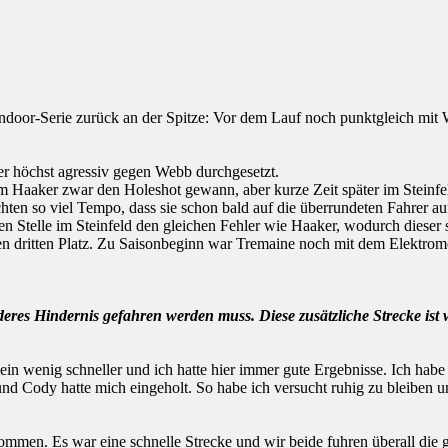
Indoor-Serie zurück an der Spitze: Vor dem Lauf noch punktgleich mi
r höchst agressiv gegen Webb durchgesetzt.
aaker zwar den Holeshot gewann, aber kurze Zeit später im Steinfel
ten so viel Tempo, dass sie schon bald auf die überrundeten Fahrer auf
 Stelle im Steinfeld den gleichen Fehler wie Haaker, wodurch dieser s
den dritten Platz. Zu Saisonbeginn war Tremaine noch mit dem Elektro
res Hindernis gefahren werden muss. Diese zusätzliche Strecke ist 
ein wenig schneller und ich hatte hier immer gute Ergebnisse. Ich habe
und Cody hatte mich eingeholt. So habe ich versucht ruhig zu bleiben 
ommen. Es war eine schnelle Strecke und wir beide fuhren überall die 