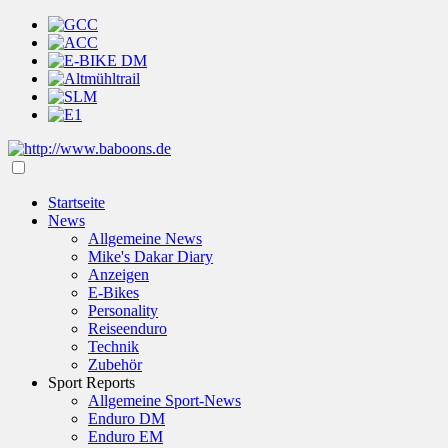
Startseite
News
Allgemeine News
Mike's Dakar Diary
Anzeigen
E-Bikes
Personality
Reiseenduro
Technik
Zubehör
Sport Reports
Allgemeine Sport-News
Enduro DM
Enduro EM