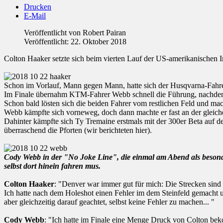
Drucken
E-Mail
Veröffentlicht von
Robert Pairan
Veröffentlicht: 22. Oktober 2018
Colton Haaker setzte sich beim vierten Lauf der US-amerikanischen 
Schon im Vorlauf, Mann gegen Mann, hatte sich der Husqvarna-Fahre
Im Finale übernahm KTM-Fahrer Webb schnell die Führung, nachdem H
Schon bald lösten sich die beiden Fahrer vom restlichen Feld und mach
Webb kämpfte sich vorneweg, doch dann machte er fast an der gleichen
Dahinter kämpfte sich Ty Tremaine erstmals mit der 300er Beta auf 
überraschend die Pforten (wir berichteten hier).
Cody Webb in der "No Joke Line", die einmal am Abend als besonde
selbst dort hinein fahren mus.
Colton Haaker
: "Denver war immer gut für mich: Die Strecken sind 
Ich hatte nach dem Holeshot einen Fehler im dem Steinfeld gemacht 
aber gleichzeitig darauf geachtet, selbst keine Fehler zu machen... "
Cody Webb
: "Ich hatte im Finale eine Menge Druck von Colton bek