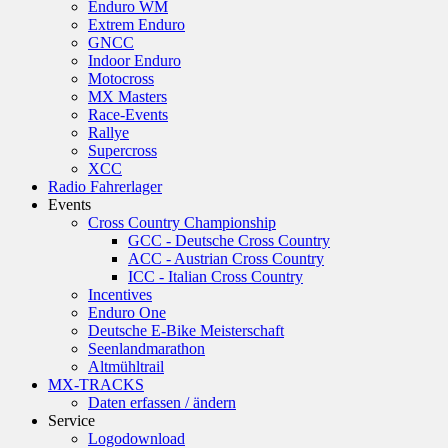
Enduro WM
Extrem Enduro
GNCC
Indoor Enduro
Motocross
MX Masters
Race-Events
Rallye
Supercross
XCC
Radio Fahrerlager
Events
Cross Country Championship
GCC - Deutsche Cross Country
ACC - Austrian Cross Country
ICC - Italian Cross Country
Incentives
Enduro One
Deutsche E-Bike Meisterschaft
Seenlandmarathon
Altmühltrail
MX-TRACKS
Daten erfassen / ändern
Service
Logodownload