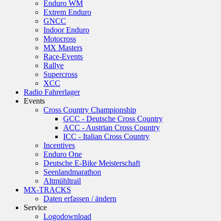
Enduro WM
Extrem Enduro
GNCC
Indoor Enduro
Motocross
MX Masters
Race-Events
Rallye
Supercross
XCC
Radio Fahrerlager
Events
Cross Country Championship
GCC - Deutsche Cross Country
ACC - Austrian Cross Country
ICC - Italian Cross Country
Incentives
Enduro One
Deutsche E-Bike Meisterschaft
Seenlandmarathon
Altmühltrail
MX-TRACKS
Daten erfassen / ändern
Service
Logodownload