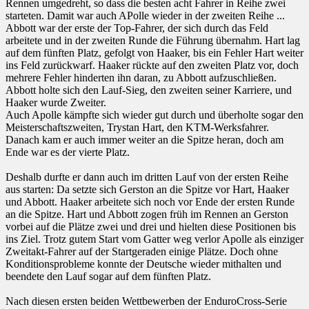
Rennen umgedreht, so dass die besten acht Fahrer in Reihe zwei
starteten. Damit war auch APolle wieder in der zweiten Reihe ...
Abbott war der erste der Top-Fahrer, der sich durch das Feld
arbeitete und in der zweiten Runde die Führung übernahm. Hart lag
auf dem fünften Platz, gefolgt von Haaker, bis ein Fehler Hart weiter
ins Feld zurückwarf. Haaker rückte auf den zweiten Platz vor, doch
mehrere Fehler hinderten ihn daran, zu Abbott aufzuschließen.
Abbott holte sich den Lauf-Sieg, den zweiten seiner Karriere, und
Haaker wurde Zweiter.
Auch Apolle kämpfte sich wieder gut durch und überholte sogar den
Meisterschaftszweiten, Trystan Hart, den KTM-Werksfahrer.
Danach kam er auch immer weiter an die Spitze heran, doch am
Ende war es der vierte Platz.
Deshalb durfte er dann auch im dritten Lauf von der ersten Reihe
aus starten: Da setzte sich Gerston an die Spitze vor Hart, Haaker
und Abbott. Haaker arbeitete sich noch vor Ende der ersten Runde
an die Spitze. Hart und Abbott zogen früh im Rennen an Gerston
vorbei auf die Plätze zwei und drei und hielten diese Positionen bis
ins Ziel. Trotz gutem Start vom Gatter weg verlor Apolle als einziger
Zweitakt-Fahrer auf der Startgeraden einige Plätze. Doch ohne
Konditionsprobleme konnte der Deutsche wieder mithalten und
beendete den Lauf sogar auf dem fünften Platz.
Nach diesen ersten beiden Wettbewerben der EnduroCross-Serie