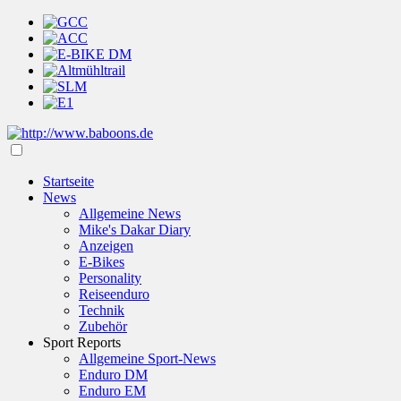
Startseite
News
Allgemeine News
Mike's Dakar Diary
Anzeigen
E-Bikes
Personality
Reiseenduro
Technik
Zubehör
Sport Reports
Allgemeine Sport-News
Enduro DM
Enduro EM