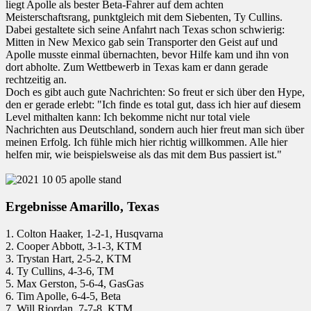
liegt Apolle als bester Beta-Fahrer auf dem achten
Meisterschaftsrang, punktgleich mit dem Siebenten, Ty Cullins.
Dabei gestaltete sich seine Anfahrt nach Texas schon schwierig:
Mitten in New Mexico gab sein Transporter den Geist auf und
Apolle musste einmal übernachten, bevor Hilfe kam und ihn von
dort abholte. Zum Wettbewerb in Texas kam er dann gerade
rechtzeitig an.
Doch es gibt auch gute Nachrichten: So freut er sich über den Hype,
den er gerade erlebt: "Ich finde es total gut, dass ich hier auf diesem
Level mithalten kann: Ich bekomme nicht nur total viele
Nachrichten aus Deutschland, sondern auch hier freut man sich über
meinen Erfolg. Ich fühle mich hier richtig willkommen. Alle hier
helfen mir, wie beispielsweise als das mit dem Bus passiert ist."
Ergebnisse Amarillo, Texas
1. Colton Haaker, 1-2-1, Husqvarna
2. Cooper Abbott, 3-1-3, KTM
3. Trystan Hart, 2-5-2, KTM
4. Ty Cullins, 4-3-6, TM
5. Max Gerston, 5-6-4, GasGas
6. Tim Apolle, 6-4-5, Beta
7. Will Riordan, 7-7-8, KTM