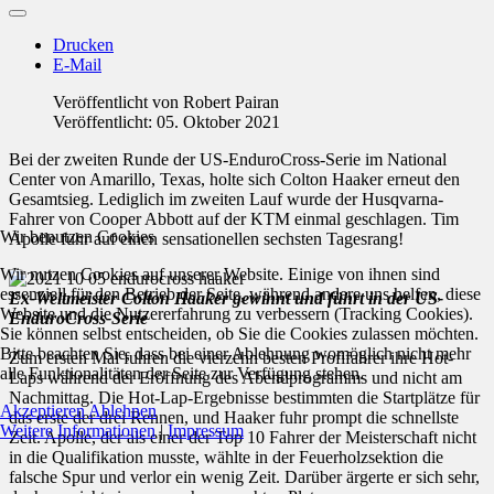
Drucken
E-Mail
Veröffentlicht von
Robert Pairan
Veröffentlicht: 05. Oktober 2021
Bei der zweiten Runde der US-EnduroCross-Serie im National
Center von Amarillo, Texas, holte sich Colton Haaker erneut den
Gesamtsieg. Lediglich im zweiten Lauf wurde der Husqvarna-
Fahrer von Cooper Abbott auf der KTM einmal geschlagen. Tim
Wir benutzen Cookies
Apolle fuhr auf einen sensationellen sechsten Tagesrang!
Wir nutzen Cookies auf unserer Website. Einige von ihnen sind
essenziell für den Betrieb der Seite, während andere uns helfen, diese
Ex-Weltmeister Colton Haaker gewinnt und führt in der US-
Website und die Nutzererfahrung zu verbessern (Tracking Cookies).
EnduroCross-Serie
Sie können selbst entscheiden, ob Sie die Cookies zulassen möchten.
Bitte beachten Sie, dass bei einer Ablehnung womöglich nicht mehr
Zum ersten Mal fuhren die vierzehn besten Profifahrer ihre Hot-
alle Funktionalitäten der Seite zur Verfügung stehen.
Laps während der Eröffnung des Abendprogramms und nicht am
Nachmittag. Die Hot-Lap-Ergebnisse bestimmten die Startplätze für
Akzeptieren
Ablehnen
das erste der drei Rennen, und Haaker fuhr prompt die schnellste
Weitere Informationen
|
Impressum
Zeit. Apolle, der als einer der Top 10 Fahrer der Meisterschaft nicht
in die Qualifikation musste, wählte in der Feuerholzsektion die
falsche Spur und verlor ein wenig Zeit. Darüber ärgerte er sich sehr,