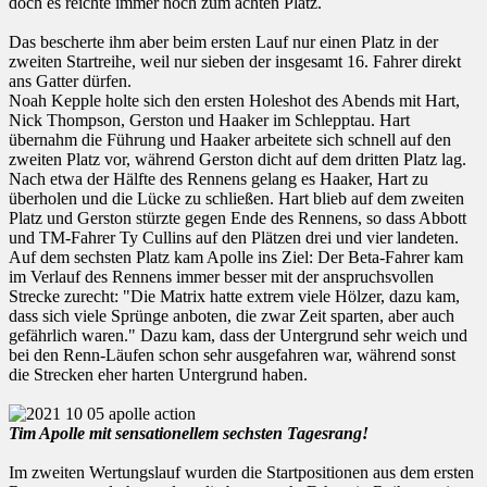
doch es reichte immer noch zum achten Platz.
Das bescherte ihm aber beim ersten Lauf nur einen Platz in der
zweiten Startreihe, weil nur sieben der insgesamt 16. Fahrer direkt
ans Gatter dürfen.
Noah Kepple holte sich den ersten Holeshot des Abends mit Hart,
Nick Thompson, Gerston und Haaker im Schlepptau. Hart
übernahm die Führung und Haaker arbeitete sich schnell auf den
zweiten Platz vor, während Gerston dicht auf dem dritten Platz lag.
Nach etwa der Hälfte des Rennens gelang es Haaker, Hart zu
überholen und die Lücke zu schließen. Hart blieb auf dem zweiten
Platz und Gerston stürzte gegen Ende des Rennens, so dass Abbott
und TM-Fahrer Ty Cullins auf den Plätzen drei und vier landeten.
Auf dem sechsten Platz kam Apolle ins Ziel: Der Beta-Fahrer kam
im Verlauf des Rennens immer besser mit der anspruchsvollen
Strecke zurecht: "Die Matrix hatte extrem viele Hölzer, dazu kam,
dass sich viele Sprünge anboten, die zwar Zeit sparten, aber auch
gefährlich waren." Dazu kam, dass der Untergrund sehr weich und
bei den Renn-Läufen schon sehr ausgefahren war, während sonst
die Strecken eher harten Untergrund haben.
Tim Apolle mit sensationellem sechsten Tagesrang!
Im zweiten Wertungslauf wurden die Startpositionen aus dem ersten