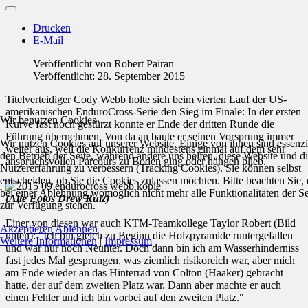
Drucken
E-Mail
Veröffentlicht von
Robert Pairan
Veröffentlicht: 28. September 2015
Titelverteidiger Cody Webb holte sich beim vierten Lauf der US-
amerikanischen EnduroCross-Serie den Sieg im Finale: In der ersten
Wir benutzen Cookies
Kurve fast noch gestürzt konnte er Ende der dritten Runde die
Führung übernehmen. Von da an baute er seinen Vorsprung immer
Wir nutzen Cookies auf unserer Website. Einige von ihnen sind essenzie
weiter aus, weil die Konkurrenz mindestens einmal auf dem sehr
den Betrieb der Seite, während andere uns helfen, diese Website und d
anspruchsvollen Parcours zu Boden ging oder hängen blieb.
Nutzererfahrung zu verbessern (Tracking Cookies). Sie können selbst
entscheiden, ob Sie die Cookies zulassen möchten. Bitte beachten Sie, 
bei einer Ablehnung womöglich nicht mehr alle Funktionalitäten der Se
(Alle Fotos Drew Ruiz)
zur Verfügung stehen.
Einer von diesen war auch KTM-Teamkollege Taylor Robert (Bild
Akzeptieren
Ablehnen
unten): "Ich bin gleich zu Beginn die Holzpyramide runtergefallen
Weitere Informationen
|
Impressum
und war nur noch Neunter. Doch dann bin ich am Wasserhinderniss
fast jedes Mal gesprungen, was ziemlich risikoreich war, aber mich
am Ende wieder an das Hinterrad von Colton (Haaker) gebracht
hatte, der auf dem zweiten Platz war. Dann aber machte er auch
einen Fehler und ich bin vorbei auf den zweiten Platz."