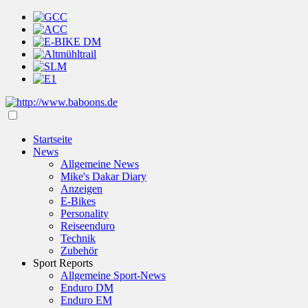
Startseite
News
Allgemeine News
Mike's Dakar Diary
Anzeigen
E-Bikes
Personality
Reiseenduro
Technik
Zubehör
Sport Reports
Allgemeine Sport-News
Enduro DM
Enduro EM