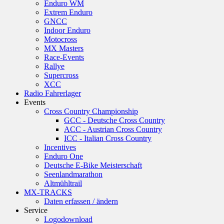
Enduro WM
Extrem Enduro
GNCC
Indoor Enduro
Motocross
MX Masters
Race-Events
Rallye
Supercross
XCC
Radio Fahrerlager
Events
Cross Country Championship
GCC - Deutsche Cross Country
ACC - Austrian Cross Country
ICC - Italian Cross Country
Incentives
Enduro One
Deutsche E-Bike Meisterschaft
Seenlandmarathon
Altmühltrail
MX-TRACKS
Daten erfassen / ändern
Service
Logodownload