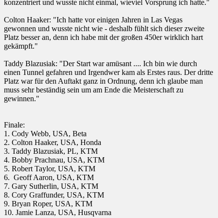
konzentriert und wusste nicht einmal, wieviel Vorsprung ich hatte."
Colton Haaker: "Ich hatte vor einigen Jahren in Las Vegas
gewonnen und wusste nicht wie - deshalb fühlt sich dieser zweite
Platz besser an, denn ich habe mit der großen 450er wirklich hart
gekämpft."
Taddy Blazusiak: "Der Start war amüsant .... Ich bin wie durch
einen Tunnel gefahren und Irgendwer kam als Erstes raus. Der dritte
Platz war für den Auftakt ganz in Ordnung, denn ich glaube man
muss sehr beständig sein um am Ende die Meisterschaft zu
gewinnen."
Finale:
1. Cody Webb, USA, Beta
2. Colton Haaker, USA, Honda
3. Taddy Blazusiak, PL, KTM
4. Bobby Prachnau, USA, KTM
5. Robert Taylor, USA, KTM
6. Geoff Aaron, USA, KTM
7. Gary Sutherlin, USA, KTM
8. Cory Graffunder, USA, KTM
9. Bryan Roper, USA, KTM
10. Jamie Lanza, USA, Husqvarna