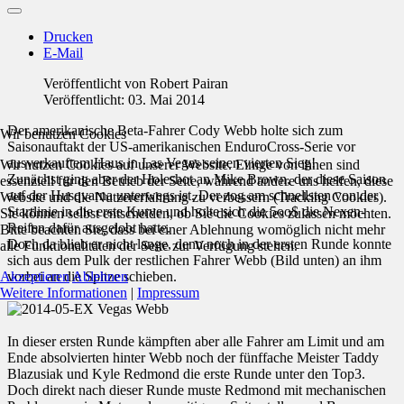
Drucken
E-Mail
Veröffentlicht von
Robert Pairan
Veröffentlicht: 03. Mai 2014
Der amerikanische Beta-Fahrer Cody Webb holte sich zum
Wir benutzen Cookies
Saisonauftakt der US-amerikanischen EnduroCross-Serie vor
ausverkauftem Haus in Las Vegas seinen vierten Sieg!
Wir nutzen Cookies auf unserer Website. Einige von ihnen sind
Zunächst ging aber der Holeshot an Mike Brown, der diese Saison
essenziell für den Betrieb der Seite, während andere uns helfen, diese
auf der Husqvarna unterwegs ist. Der zog am schnellsten von der
Website und die Nutzererfahrung zu verbessern (Tracking Cookies).
Startlinie in die erste Kurve und holte sich die 5oo$ die Nexen-
Sie können selbst entscheiden, ob Sie die Cookies zulassen möchten.
Reifen dafür ausgelobt hatte.
Bitte beachten Sie, dass bei einer Ablehnung womöglich nicht mehr
Doch da blieb er nicht lange, denn noch in der ersten Runde konnte
alle Funktionalitäten der Seite zur Verfügung stehen.
sich aus dem Pulk der restlichen Fahrer Webb (Bild unten) an ihm
Akzeptieren
Ablehnen
vorbei an die Spitze schieben.
Weitere Informationen
|
Impressum
In dieser ersten Runde kämpften aber alle Fahrer am Limit und am
Ende absolvierten hinter Webb noch der fünffache Meister Taddy
Blazusiak und Kyle Redmond die erste Runde unter den Top3.
Doch direkt nach dieser Runde muste Redmond mit mechanischen