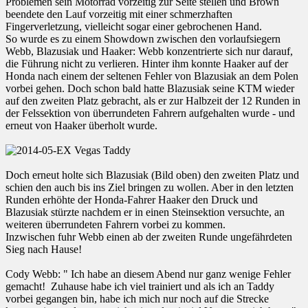
Problemen sein Motorrad vorzeitig zur Seite stellen und Brown
beendete den Lauf vorzeitig mit einer schmerzhaften
Fingerverletzung, vielleicht sogar einer gebrochenen Hand.
So wurde es zu einem Showdown zwischen den vorlaufsiegern
Webb, Blazusiak und Haaker: Webb konzentrierte sich nur darauf,
die Führung nicht zu verlieren. Hinter ihm konnte Haaker auf der
Honda nach einem der seltenen Fehler von Blazusiak an dem Polen
vorbei gehen. Doch schon bald hatte Blazusiak seine KTM wieder
auf den zweiten Platz gebracht, als er zur Halbzeit der 12 Runden in
der Felssektion von überrundeten Fahrern aufgehalten wurde - und
erneut von Haaker überholt wurde.
Doch erneut holte sich Blazusiak (Bild oben) den zweiten Platz und
schien den auch bis ins Ziel bringen zu wollen. Aber in den letzten
Runden erhöhte der Honda-Fahrer Haaker den Druck und
Blazusiak stürzte nachdem er in einen Steinsektion versuchte, an
weiteren überrundeten Fahrern vorbei zu kommen.
Inzwischen fuhr Webb einen ab der zweiten Runde ungefährdeten
Sieg nach Hause!
Cody Webb: " Ich habe an diesem Abend nur ganz wenige Fehler
gemacht! Zuhause habe ich viel trainiert und als ich an Taddy
vorbei gegangen bin, habe ich mich nur noch auf die Strecke