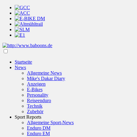
Startseite
News
Allgemeine News
Mike's Dakar Diary
Anzeigen
E-Bikes
Personality
Reiseenduro
Technik
Zubehör
Sport Reports
Allgemeine Sport-News
Enduro DM
Enduro EM