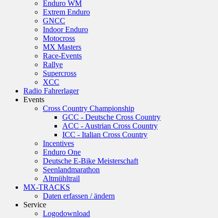
Enduro WM
Extrem Enduro
GNCC
Indoor Enduro
Motocross
MX Masters
Race-Events
Rallye
Supercross
XCC
Radio Fahrerlager
Events
Cross Country Championship
GCC - Deutsche Cross Country
ACC - Austrian Cross Country
ICC - Italian Cross Country
Incentives
Enduro One
Deutsche E-Bike Meisterschaft
Seenlandmarathon
Altmühltrail
MX-TRACKS
Daten erfassen / ändern
Service
Logodownload