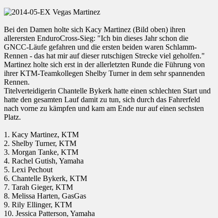
Bei den Damen holte sich Kacy Martinez (Bild oben) ihren
allerersten EnduroCross-Sieg: "Ich bin dieses Jahr schon die
GNCC-Läufe gefahren und die ersten beiden waren Schlamm-
Rennen - das hat mir auf dieser rutschigen Strecke viel geholfen."
Martinez holte sich erst in der allerletzten Runde die Führung von
ihrer KTM-Teamkollegen Shelby Turner in dem sehr spannenden
Rennen.
Titelverteidigerin Chantelle Bykerk hatte einen schlechten Start und
hatte den gesamten Lauf damit zu tun, sich durch das Fahrerfeld
nach vorne zu kämpfen und kam am Ende nur auf einen sechsten
Platz.
1. Kacy Martinez, KTM
2. Shelby Turner, KTM
3. Morgan Tanke, KTM
4. Rachel Gutish, Yamaha
5. Lexi Pechout
6. Chantelle Bykerk, KTM
7. Tarah Gieger, KTM
8. Melissa Harten, GasGas
9. Rily Ellinger, KTM
10. Jessica Patterson, Yamaha