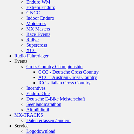
Enduro WM
Extrem Enduro
GNCC
Indoor Enduro
Motocross
MX Masters
Race-Events
Rallye
Supercross
XCC
Radio Fahrerlager
Events
Cross Country Championship
GCC - Deutsche Cross Country
ACC - Austrian Cross Country
ICC - Italian Cross Country
Incentives
Enduro One
Deutsche E-Bike Meisterschaft
Seenlandmarathon
Altmühltrail
MX-TRACKS
Daten erfassen / ändern
Service
Logodownload