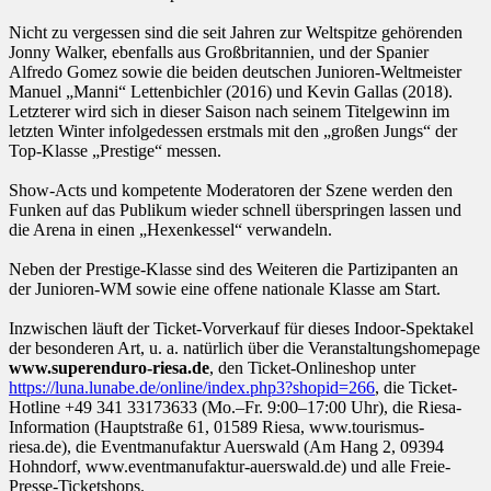
Nicht zu vergessen sind die seit Jahren zur Weltspitze gehörenden
Jonny Walker, ebenfalls aus Großbritannien, und der Spanier
Alfredo Gomez sowie die beiden deutschen Junioren-Weltmeister
Manuel „Manni“ Lettenbichler (2016) und Kevin Gallas (2018).
Letzterer wird sich in dieser Saison nach seinem Titelgewinn im
letzten Winter infolgedessen erstmals mit den „großen Jungs“ der
Top-Klasse „Prestige“ messen.
Show-Acts und kompetente Moderatoren der Szene werden den
Funken auf das Publikum wieder schnell überspringen lassen und
die Arena in einen „Hexenkessel“ verwandeln.
Neben der Prestige-Klasse sind des Weiteren die Partizipanten an
der Junioren-WM sowie eine offene nationale Klasse am Start.
Inzwischen läuft der Ticket-Vorverkauf für dieses Indoor-Spektakel
der besonderen Art, u. a. natürlich über die Veranstaltungshomepage
www.superenduro-riesa.de
, den Ticket-Onlineshop unter
https://luna.lunabe.de/online/index.php3?shopid=266
, die Ticket-
Hotline +49 341 33173633 (Mo.–Fr. 9:00–17:00 Uhr), die Riesa-
Information (Hauptstraße 61, 01589 Riesa, www.tourismus-
riesa.de), die Eventmanufaktur Auerswald (Am Hang 2, 09394
Hohndorf, www.eventmanufaktur-auerswald.de) und alle Freie-
Presse-Ticketshops.