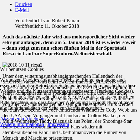
Drucken
E-Mail
Veröffentlicht von
Robert Pairan
Veröffentlicht: 11. Oktober 2018
Auch das nächste Jahr wird aus motorsportlicher Sicht wieder
sehr gut anfangen, denn am 5. Januar 2019 ist es wieder soweit
– dann steigt zum nun schon fünften Mal in der Sportstadt
Riesa ein Lauf zur SuperEnduro-Weltmeisterschaft.
Wir benutzen Cookies
Unter dem witterungsunabhängigmachenden Hallendach der
Wir nutzen Cookies auf unserer Website. Einige von ihnen sind
SACHSENarena wird beim zweiten Lauf zur „MAXXIS FIM
essenziell für den Betrieb der Seite, während andere uns helfen, diese
SuperEnduro World Championship“ 2018/2019 wieder Enduro in
Website und die Nutzererfahrung zu verbessern (Tracking Cookies).
seiner kompaktesten und spektakulärsten Form, über künstliche
Sie können selbst entscheiden, ob Sie die Cookies zulassen möchten.
Hindernisse und im Kampf Mann gegen Mann geboten. Auf dem
Bitte beachten Sie, dass bei einer Ablehnung womöglich nicht mehr
von allen Zuschauerplätzen aus sehr gut einsehbaren Kurs werden
alle Funktionalitäten der Seite zur Verfügung stehen.
die Stars der Szene, wie der amtierende Weltmeister Cody Webb aus
den USA, sein Vorgänger und Landsmann Colton Haaker, der
Akzeptieren
Ablehnen
Multi-Weltmeister Taddy Blazusiak aus Polen, der Shootings-Star
Weitere Informationen
|
Impressum
Billy Bolt aus Großbritannien den Fans wieder mit
atemberaubenden Fahr- und Überholmanövern die Einheit von
Mensch und Maschine präsentieren.