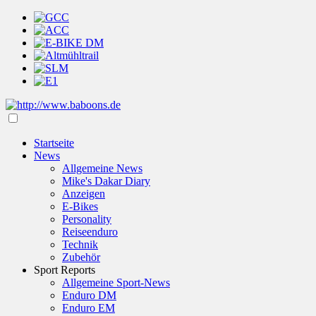
Startseite
News
Allgemeine News
Mike's Dakar Diary
Anzeigen
E-Bikes
Personality
Reiseenduro
Technik
Zubehör
Sport Reports
Allgemeine Sport-News
Enduro DM
Enduro EM