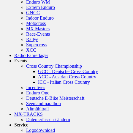
Enduro WM
Extrem Enduro
GNCC
Indoor Enduro
Motocross
MX Masters
Race-Events
Rallye
Supercross
XCC
Radio Fahrerlager
Events
Cross Country Championship
GCC - Deutsche Cross Country
ACC - Austrian Cross Country
ICC - Italian Cross Country
Incentives
Enduro One
Deutsche E-Bike Meisterschaft
Seenlandmarathon
Altmühltrail
MX-TRACKS
Daten erfassen / ändern
Service
Logodownload