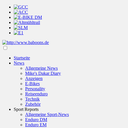
Startseite
News
Allgemeine News
Mike's Dakar Diary
Anzeigen
E-Bikes
Personality
Reiseenduro
Technik
Zubehör
Sport Reports
Allgemeine Sport-News
Enduro DM
Enduro EM