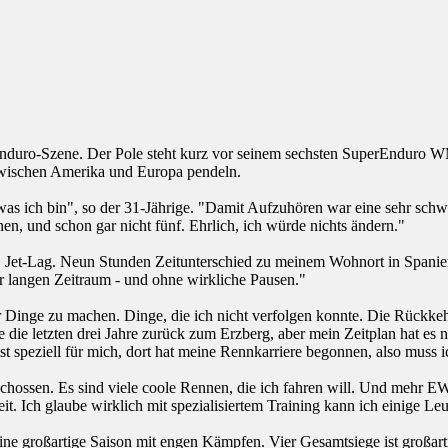
nduro-Szene. Der Pole steht kurz vor seinem sechsten SuperEnduro WM-
wischen Amerika und Europa pendeln.
as ich bin", so der 31-Jährige. "Damit Aufzuhören war eine sehr schwere
nnen, und schon gar nicht fünf. Ehrlich, ich würde nichts ändern."
 bin, Jet-Lag. Neun Stunden Zeitunterschied zu meinem Wohnort in Spani
 langen Zeitraum - und ohne wirkliche Pausen."
Dinge zu machen. Dinge, die ich nicht verfolgen konnte. Die Rückkeh
ie letzten drei Jahre zurück zum Erzberg, aber mein Zeitplan hat es ni
st speziell für mich, dort hat meine Rennkarriere begonnen, also muss i
schossen. Es sind viele coole Rennen, die ich fahren will. Und mehr EW
it. Ich glaube wirklich mit spezialisiertem Training kann ich einige Le
ne großartige Saison mit engen Kämpfen. Vier Gesamtsiege ist großarti