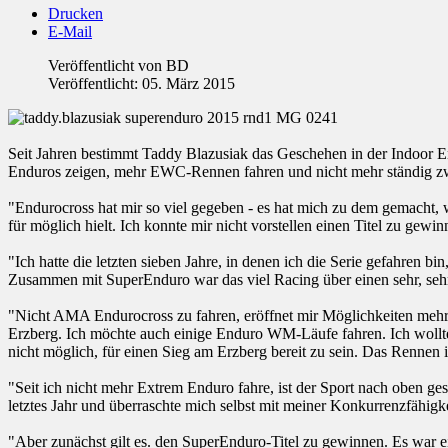
Drucken
E-Mail
Veröffentlicht von
BD
Veröffentlicht: 05. März 2015
Seit Jahren bestimmt Taddy Blazusiak das Geschehen in der Indoor E
Enduros zeigen, mehr EWC-Rennen fahren und nicht mehr ständig z
"Endurocross hat mir so viel gegeben - es hat mich zu dem gemacht, w
für möglich hielt. Ich konnte mir nicht vorstellen einen Titel zu gewi
"Ich hatte die letzten sieben Jahre, in denen ich die Serie gefahren
Zusammen mit SuperEnduro war das viel Racing über einen sehr, sehr
"Nicht AMA Endurocross zu fahren, eröffnet mir Möglichkeiten mehr 
Erzberg. Ich möchte auch einige Enduro WM-Läufe fahren. Ich wollte d
nicht möglich, für einen Sieg am Erzberg bereit zu sein. Das Rennen i
"Seit ich nicht mehr Extrem Enduro fahre, ist der Sport nach oben ge
letztes Jahr und überraschte mich selbst mit meiner Konkurrenzfähigke
"Aber zunächst gilt es. den SuperEnduro-Titel zu gewinnen. Es war ei