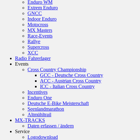
Enduro WM
Extrem Enduro
GNCC
Indoor Enduro
Motocross
MX Masters
Race-Events
Rallye
Supercross
XCC
Radio Fahrerlager
Events
Cross Country Championship
GCC - Deutsche Cross Country
ACC - Austrian Cross Country
ICC - Italian Cross Country
Incentives
Enduro One
Deutsche E-Bike Meisterschaft
Seenlandmarathon
Altmühltrail
MX-TRACKS
Daten erfassen / ändern
Service
Logodownload