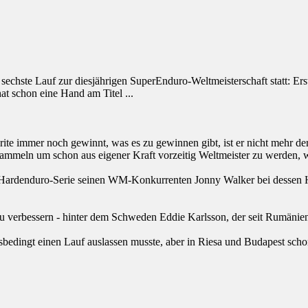
sechste Lauf zur diesjährigen SuperEnduro-Weltmeisterschaft statt: Ers
hat schon eine Hand am Titel ...
e immer noch gewinnt, was es zu gewinnen gibt, ist er nicht mehr der
 sammeln um schon aus eigener Kraft vorzeitig Weltmeister zu werden, 
n Hardenduro-Serie seinen WM-Konkurrenten Jonny Walker bei dessen H
zu verbessern - hinter dem Schweden Eddie Karlsson, der seit Rumänien 
ngsbedingt einen Lauf auslassen musste, aber in Riesa und Budapest sc