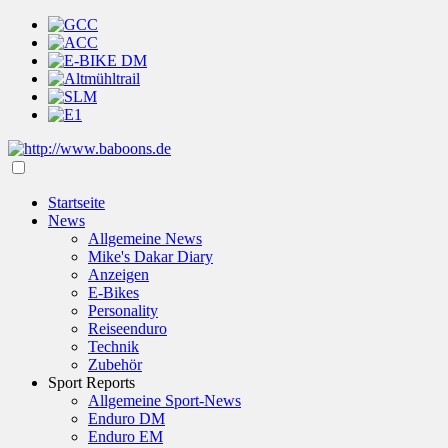
Startseite
News
Allgemeine News
Mike's Dakar Diary
Anzeigen
E-Bikes
Personality
Reiseenduro
Technik
Zubehör
Sport Reports
Allgemeine Sport-News
Enduro DM
Enduro EM