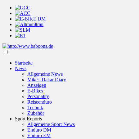
Startseite
News
Allgemeine News
Mike's Dakar Diary
Anzeigen
E-Bikes
Personality
Reiseenduro
Technik
Zubehör
Sport Reports
Allgemeine Sport-News
Enduro DM
Enduro EM