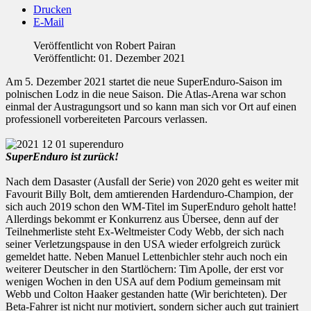
Drucken
E-Mail
Veröffentlicht von
Robert Pairan
Veröffentlicht: 01. Dezember 2021
Am 5. Dezember 2021 startet die neue SuperEnduro-Saison im
polnischen Lodz in die neue Saison. Die Atlas-Arena war schon
einmal der Austragungsort und so kann man sich vor Ort auf einen
professionell vorbereiteten Parcours verlassen.
SuperEnduro ist zurück!
Nach dem Dasaster (Ausfall der Serie) von 2020 geht es weiter mit
Favourit Billy Bolt, dem amtierenden Hardenduro-Champion, der
sich auch 2019 schon den WM-Titel im SuperEnduro geholt hatte!
Allerdings bekommt er Konkurrenz aus Übersee, denn auf der
Teilnehmerliste steht Ex-Weltmeister Cody Webb, der sich nach
seiner Verletzungspause in den USA wieder erfolgreich zurück
gemeldet hatte. Neben Manuel Lettenbichler stehr auch noch ein
weiterer Deutscher in den Startlöchern: Tim Apolle, der erst vor
wenigen Wochen in den USA auf dem Podium gemeinsam mit
Webb und Colton Haaker gestanden hatte (Wir berichteten). Der
Beta-Fahrer ist nicht nur motiviert, sondern sicher auch gut trainiert