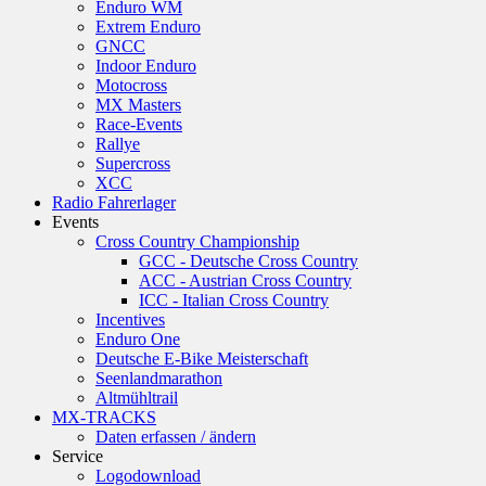
Enduro WM
Extrem Enduro
GNCC
Indoor Enduro
Motocross
MX Masters
Race-Events
Rallye
Supercross
XCC
Radio Fahrerlager
Events
Cross Country Championship
GCC - Deutsche Cross Country
ACC - Austrian Cross Country
ICC - Italian Cross Country
Incentives
Enduro One
Deutsche E-Bike Meisterschaft
Seenlandmarathon
Altmühltrail
MX-TRACKS
Daten erfassen / ändern
Service
Logodownload