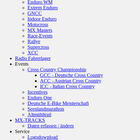
Enduro WM
Extrem Enduro
GNCC
Indoor Enduro
Motocross
MX Masters
Race-Events
Rallye
Supercross
XCC
Radio Fahrerlager
Events
Cross Country Championship
GCC - Deutsche Cross Country
ACC - Austrian Cross Country
ICC - Italian Cross Country
Incentives
Enduro One
Deutsche E-Bike Meisterschaft
Seenlandmarathon
Altmühltrail
MX-TRACKS
Daten erfassen / ändern
Service
Logodownload