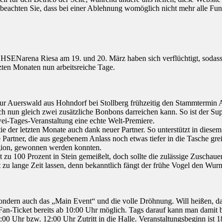
 beachten Sie, dass bei einer Ablehnung womöglich nicht mehr alle Funk
HSENarena Riesa am 19. und 20. März haben sich verflüchtigt, sodass
zten Monaten nun arbeitsreiche Tage.
ur Auerswald aus Hohndorf bei Stollberg frühzeitig den Stammtermin 
 nun gleich zwei zusätzliche Bonbons darreichen kann. So ist der Su
i-Tages-Veranstaltung eine echte Welt-Premiere.
e der letzten Monate auch dank neuer Partner. So unterstützt in diesem
Partner, die aus gegebenem Anlass noch etwas tiefer in die Tasche g
egion, gewonnen werden konnten.
zu 100 Prozent in Stein gemeißelt, doch sollte die zulässige Zuschauerk
 zu lange Zeit lassen, denn bekanntlich fängt der frühe Vogel den Wur
ondern auch das „Main Event“ und die volle Dröhnung. Will heißen, das
e Fan-Ticket bereits ab 10:00 Uhr möglich. Tags darauf kann man damit b
:00 Uhr bzw. 12:00 Uhr Zutritt in die Halle. Veranstaltungsbeginn ist