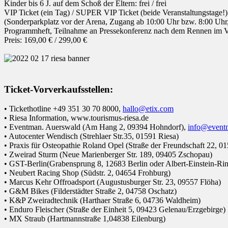
Kinder bis 6 J. auf dem Schoß der Eltern: frei / frei
VIP Ticket (ein Tag) / SUPER VIP Ticket (beide Veranstaltungstage!)
(Sonderparkplatz vor der Arena, Zugang ab 10:00 Uhr bzw. 8:00 Uhr
Programmheft, Teilnahme an Pressekonferenz nach dem Rennen im VIP
Preis: 169,00 € / 299,00 €
Ticket-Vorverkaufsstellen:
• Tickethotline +49 351 30 70 8000,
hallo@etix.com
• Riesa Information, www.tourismus-riesa.de
• Eventman. Auerswald (Am Hang 2, 09394 Hohndorf),
info@eventm
• Autocenter Wendisch (Strehlaer Str.35, 01591 Riesa)
• Praxis für Osteopathie Roland Opel (Straße der Freundschaft 22, 0
• Zweirad Sturm (Neue Marienberger Str. 189, 09405 Zschopau)
• GST-Berlin(Grabensprung 8, 12683 Berlin oder Albert-Einstein-R
• Neubert Racing Shop (Südstr. 2, 04654 Frohburg)
• Marcus Kehr Offroadsport (Augustusburger Str. 23, 09557 Flöha)
• G&M Bikes (Filderstädter Straße 2, 04758 Oschatz)
• K&P Zweiradtechnik (Harthaer Straße 6, 04736 Waldheim)
• Enduro Fleischer (Straße der Einheit 5, 09423 Gelenau/Erzgebirge)
• MX Straub (Hartmannstraße 1,04838 Eilenburg)