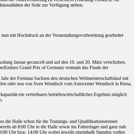
tionalitäten der Seite zur Verfügung stehen.
 nun mit Hochdruck an der Veranstaltungsvorbereitung gearbeitet
Anfang Januar gecancelt und auf den 19. und 20. März verschoben.
perEnduro Grand Prix of Germany erstmals das Finale der
 Jahr der Freistaat Sachsen den deutschen Weltmeisterschaftslauf mit
reifen oder neu von Sven Wendisch vom Autocenter Wendisch in Riesa,
apazität ein vertretbares betriebswirtschaftliches Ergebnis möglich
m.
s die Halle schon für die Trainings- und Qualifikationsrennen
ereits ab 8:00 Uhr in die Halle sowie ins Fahrerlager und ganz nah
 18:00 Uhr bzw. 14:00 Uhr wobei jeweils eineinhalb Stunden vorher