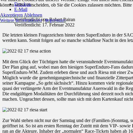
Drucken
können selbst entscheiden, ob Sie die Cookies zulassen möchten. Bitte
E-Mail
Akzeptieren
Ablehnen
Veröffentlicht von
Robert Pairan
Weitere Informationen
|
Impressum
Veröffentlicht: 17. Februar 2022
Die letzten kleinen Fragezeichen hinter dem SuperEnduro in der SAC
werden kann. Somit folgen auf so manche schlaflose Nacht in den let
Mit dem Glück der Tüchtigen hatte die veranstaltende Eventmanufakt
Der Plan ging auf, wobei man den hiesigen SuperEnduro-Fans dadurch
SuperEnduro-WM. Zudem erleben diese und auch Riesa mit einer Zwe
Möglich wurde die genehmigungstechnische und finanzielle Zitterparti
seiner Kampagne „So geht sächsisch“. Hinzu kommen viele regionale 
quasi der verlängerte Arm der Eventmanufaktur Auerswald in die R
Die endgültigen Modalitäten der Durchführung sind derzeit noch nicht 
machen. Ungeachtet dessen, sollte man sich mit dem Kartenkauf nicht
Zur Wahl stehen nicht nur der Samstag und der (Familien-)Sonntag, s
geöffnet ist. So ist am ersten Renntag der Zutritt mit dem VIP- sowi
ran an die Akteure. Inhaber der „normalen“ Race-Tickets haben ab 16