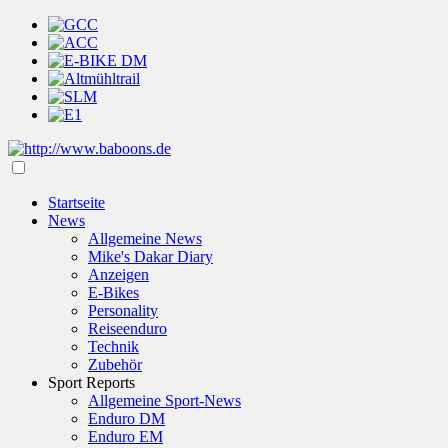
Startseite
News
Allgemeine News
Mike's Dakar Diary
Anzeigen
E-Bikes
Personality
Reiseenduro
Technik
Zubehör
Sport Reports
Allgemeine Sport-News
Enduro DM
Enduro EM