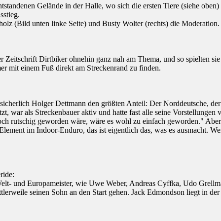
tandenen Gelände in der Halle, wo sich die ersten Tiere (siehe oben) 
stieg.
z (Bild unten linke Seite) und Busty Wolter (rechts) die Moderation.
 Zeitschrift Dirtbiker ohnehin ganz nah am Thema, und so spielten sie
r mit einem Fuß direkt am Streckenrand zu finden.
icherlich Holger Dettmann den größten Anteil: Der Norddeutsche, der 
, war als Streckenbauer aktiv und hatte fast alle seine Vorstellungen
noch rutschig geworden wäre, wäre es wohl zu einfach geworden." Abe
lement im Indoor-Enduro, das ist eigentlich das, was es ausmacht. Wer 
ride:
Welt- und Europameister, wie Uwe Weber, Andreas Cyffka, Udo Grellm
ttlerweile seinen Sohn an den Start gehen. Jack Edmondson liegt in de