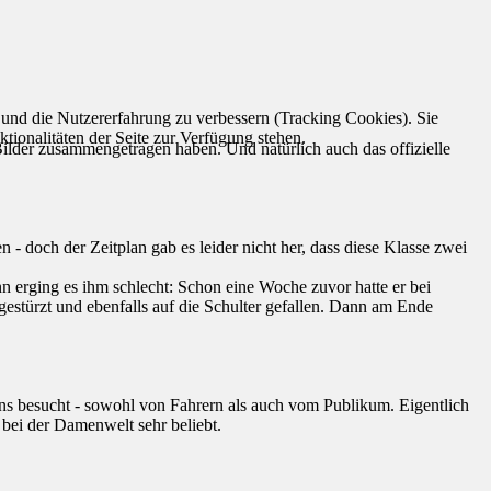
e und die Nutzererfahrung zu verbessern (Tracking Cookies). Sie
tionalitäten der Seite zur Verfügung stehen.
Bilder zusammengetragen haben. Und natürlich auch das offizielle
 - doch der Zeitplan gab es leider nicht her, dass diese Klasse zwei
 erging es ihm schlecht: Schon eine Woche zuvor hatte er bei
estürzt und ebenfalls auf die Schulter gefallen. Dann am Ende
ns besucht - sowohl von Fahrern als auch vom Publikum. Eigentlich
bei der Damenwelt sehr beliebt.