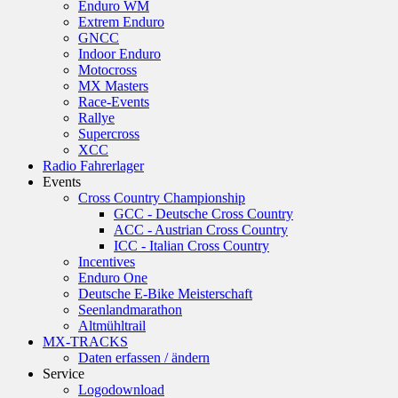
Enduro WM
Extrem Enduro
GNCC
Indoor Enduro
Motocross
MX Masters
Race-Events
Rallye
Supercross
XCC
Radio Fahrerlager
Events
Cross Country Championship
GCC - Deutsche Cross Country
ACC - Austrian Cross Country
ICC - Italian Cross Country
Incentives
Enduro One
Deutsche E-Bike Meisterschaft
Seenlandmarathon
Altmühltrail
MX-TRACKS
Daten erfassen / ändern
Service
Logodownload