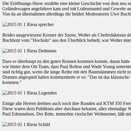
Die Eröffnungs-Show erzählte eine kleine Geschichte von dem neu ents
Geländewagen angefahren kam und mit Lodenmantel und Gewehr aus
Von da an übernahmen allerdings die beiden Moderatoren Uwe Buchhol
Beides ausgewiesene Kenner der Szene, Wolter als Chefredakteuer der
Buchholz vom "Hochsitz" aus den Überblick behielt, war Wolter imme
Dass es überhaupt zu den guten Rennen kommen konnte, daran hatte s
wie hinter dem Ott-Team, dass Paul Bolton und Wade Young unterstützt
sind richtig gut, wenn die lange Reihe mit den Baumstämmen nicht 
Dramen abgespielt haben kommentierte er so: "Das ist das klassische E
kommen."
Einige alte Herren drehten auch noch ihre Runden auf KTM 350 Free
Diese waren dem Publikum aber durchaus bekannt, alles ehemalige 
Paul Edmondson. Der Brite, immerhin vierfacher Weltmeister, läßt mi