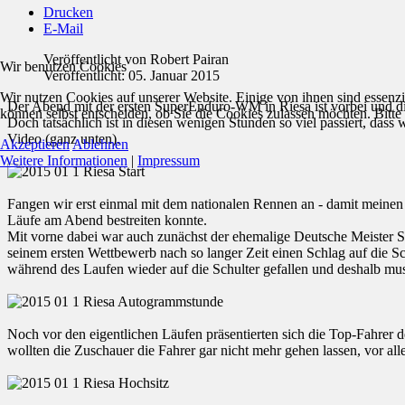
Drucken
E-Mail
Veröffentlicht von
Robert Pairan
Wir benutzen Cookies
Veröffentlicht: 05. Januar 2015
Wir nutzen Cookies auf unserer Website. Einige von ihnen sind essenzi
Der Abend mit der ersten SuperEnduro-WM in Riesa ist vorbei und die 
können selbst entscheiden, ob Sie die Cookies zulassen möchten. Bitte
Doch tatsächlich ist in diesen wenigen Stunden so viel passiert, das
Video (ganz unten).
Akzeptieren
Ablehnen
Weitere Informationen
|
Impressum
Fangen wir erst einmal mit dem nationalen Rennen an - damit meinen wi
Läufe am Abend bestreiten konnte.
Mit vorne dabei war auch zunächst der ehemalige Deutsche Meister S
seinem ersten Wettbewerb nach so langer Zeit einen Schlag auf die S
während des Laufen wieder auf die Schulter gefallen und deshalb muss
Noch vor den eigentlichen Läufen präsentierten sich die Top-Fahre
wollten die Zuschauer die Fahrer gar nicht mehr gehen lassen, vor a