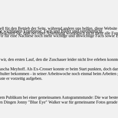
ell für den Betrieb der Seite, während andere uns helfen, diese Websit
wichtigsten Ergebnisse, Facts und Bilder sind veröffentlicht.
 beachten Sie, dass bei einer Ablehnung womöglich nicht mehr alle Funk
s wir für eine Nachlese noch mehr wichtige und unwichtige Facts sowie 
r, den ersten Lauf, den die Zuschauer leider nicht live erleben konnten
ascha Meyhoff. Als Ex-Crosser konnte er beim Start punkten, doch dann
chulter bekommen - in seiner Arbeitswoche noch einmal beim Arbeiten g
te er vorzeitig aufgeben.
r dem Publikum bei einer gemeinsamen Autogrammstunde: Die war beste
llen Dingen Jonny "Blue Eye" Walker war für gemeinsame Fotos gerade 