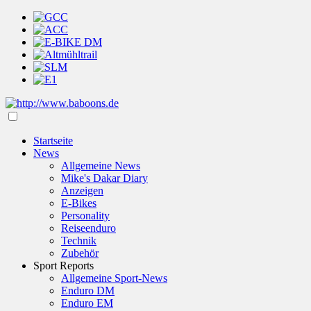
Startseite
News
Allgemeine News
Mike's Dakar Diary
Anzeigen
E-Bikes
Personality
Reiseenduro
Technik
Zubehör
Sport Reports
Allgemeine Sport-News
Enduro DM
Enduro EM