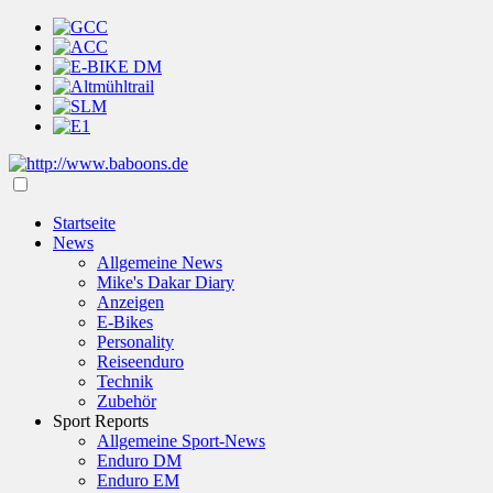
Startseite
News
Allgemeine News
Mike's Dakar Diary
Anzeigen
E-Bikes
Personality
Reiseenduro
Technik
Zubehör
Sport Reports
Allgemeine Sport-News
Enduro DM
Enduro EM