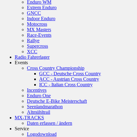
Enduro WM
Extrem Enduro
GNCC
Indoor Enduro
Motocross
MX Masters
Race-Events
Rallye
Supercross
XCC
Radio Fahrerlager
Events
Cross Country Championship
GCC - Deutsche Cross Country
ACC - Austrian Cross Country
ICC - Italian Cross Country
Incentives
Enduro One
Deutsche E-Bike Meisterschaft
Seenlandmarathon
Altmühltrail
MX-TRACKS
Daten erfassen / ändern
Service
Logodownload