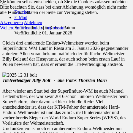
Sie können selbst entscheiden, ob Sie die Cookies zulassen möchten.
Bitte beachten Sie, dass bei einer Ablehnung womöglich nicht mehr
Drucken
alle Funktionalitäten der Seite zur Verfügung stehen.
E-Mail
Akzeptieren
Ablehnen
Veröffentlicht von
Robert Pairan
Weitere Informationen
|
Impressum
Veröffentlicht: 01. Januar 2026
Gleich drei amtierende Enduro-Weltmeister werden beim
SuperEnduro-WM-Lauf in Riesa am 3. Januar 2026 gegeneinander
antreten: Allen voran bekannt natürlich der fünffache Weltmeister
Billy Bolt auf der Husqvarna, der auch schon beim ersten Lauf in
Polen bewiesen hat, dass er erneut die Titelverteidigung anstrebt.
Titelverteidiger Billy Bolt - alle Fotos Thorsten Horn
Aber wieder am Start bei der SuperEnduro-WM ist auch Manuel
Lettenbichler, der war zwar 2016 schon Junioren-Weltmeister beim
SuperEnduro, aber davon sei hier nicht die Rede: Viel
entscheidender ist, dass der KTM-Fahrer der amtierende Hard-
Enduro-Weltmeister ist und das zum 5. mal hintereinander und
vorher bereits Sieger der World Enduro Super Series (WESS), des
Vorläufers der Weltmeisterschaft.
Und außerdem ist noch ein amtierender Enduro-Weltmeister am