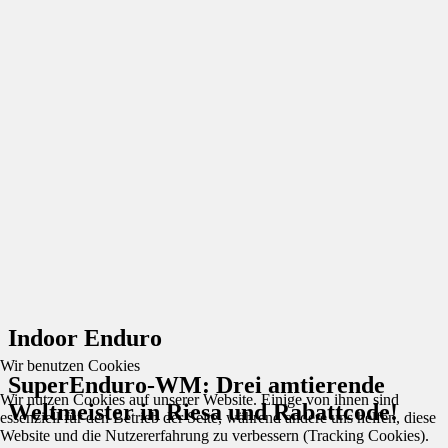
Indoor Enduro
Wir benutzen Cookies
SuperEnduro-WM: Drei amtierende
Wir nutzen Cookies auf unserer Website. Einige von ihnen sind
Weltmeister in Riesa und Rabattcode!
essenziell für den Betrieb der Seite, während andere uns helfen, diese
Website und die Nutzererfahrung zu verbessern (Tracking Cookies).