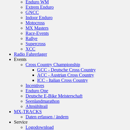
Enduro WM
Extrem Enduro
GNCC
Indoor Enduro
Motocross
MX Masters
Race-Events
Rallye
Supercross
XCC
Radio Fahrerlager
Events
Cross Country Championship
GCC - Deutsche Cross Country
ACC - Austrian Cross Country
ICC - Italian Cross Country
Incentives
Enduro One
Deutsche E-Bike Meisterschaft
Seenlandmarathon
Altmühltrail
MX-TRACKS
Daten erfassen / ändern
Service
Logodownload