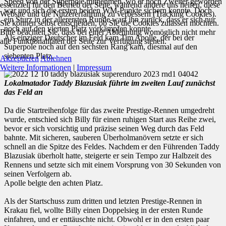
Speed von der Superpole mitnehmen, wo er noch Zweiter geworden
essenziell für den Betrieb der Seite, während andere uns helfen, diese
war und sich die ersten beiden WM-Punkte sichern konnte. Doch
Website und die Nutzererfahrung zu verbessern (Tracking Cookies).
ein Sturz in der allerersten Runde warf ihn zurück, dass er sich nur
Sie können selbst entscheiden, ob Sie die Cookies zulassen möchten.
noch auf den vierten Platz vorkämpfen konnte.
Bitte beachten Sie, dass bei einer Ablehnung womöglich nicht mehr
Als einziger Deutscher im Feld kam Tim Apolle, der bei der
alle Funktionalitäten der Seite zur Verfügung stehen.
Superpole noch auf den sechsten Rang kam, diesmal auf den
siebenten Platz.
Akzeptieren
Ablehnen
Weitere Informationen
|
Impressum
Lokalmatador Taddy Blazusiak führte im zweiten Lauf zunächst
das Feld an
Da die Startreihenfolge für das zweite Prestige-Rennen umgedreht
wurde, entschied sich Billy für einen ruhigen Start aus Reihe zwei,
bevor er sich vorsichtig und präzise seinen Weg durch das Feld
bahnte. Mit sicheren, sauberen Überholmanövern setzte er sich
schnell an die Spitze des Feldes. Nachdem er den Führenden Taddy
Blazusiak überholt hatte, steigerte er sein Tempo zur Halbzeit des
Rennens und setzte sich mit einem Vorsprung von 30 Sekunden von
seinen Verfolgern ab.
Apolle belgte den achten Platz.
Als der Startschuss zum dritten und letzten Prestige-Rennen in
Krakau fiel, wollte Billy einen Doppelsieg in der ersten Runde
einfahren, und er enttäuschte nicht. Obwohl er in den ersten paar