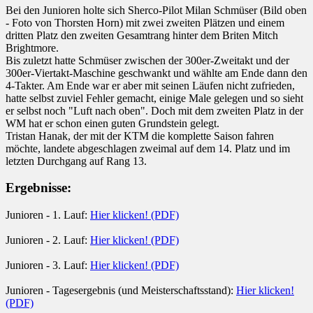
Bei den Junioren holte sich Sherco-Pilot Milan Schmüser (Bild oben
- Foto von Thorsten Horn) mit zwei zweiten Plätzen und einem
dritten Platz den zweiten Gesamtrang hinter dem Briten Mitch
Brightmore.
Bis zuletzt hatte Schmüser zwischen der 300er-Zweitakt und der
300er-Viertakt-Maschine geschwankt und wählte am Ende dann den
4-Takter. Am Ende war er aber mit seinen Läufen nicht zufrieden,
hatte selbst zuviel Fehler gemacht, einige Male gelegen und so sieht
er selbst noch "Luft nach oben". Doch mit dem zweiten Platz in der
WM hat er schon einen guten Grundstein gelegt.
Tristan Hanak, der mit der KTM die komplette Saison fahren
möchte, landete abgeschlagen zweimal auf dem 14. Platz und im
letzten Durchgang auf Rang 13.
Ergebnisse:
Junioren - 1. Lauf:
Hier klicken! (PDF)
Junioren - 2. Lauf:
Hier klicken! (PDF)
Junioren - 3. Lauf:
Hier klicken! (PDF)
Junioren - Tagesergebnis (und Meisterschaftsstand):
Hier klicken!
(PDF)