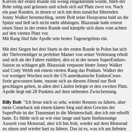
Kurven der ersten Runde ein wenig eingeklemmt wurde, blieb der
Brite ruhig und gelassen und schob sich auf Platz zwei vor. Nach
ein paar Runden, in denen er sich mit dem zunächst führenden
Jonny Walker herumschlug, setzte Bolt seine Husqvarna bald an die
Spitze und ließ sich nicht mehr abhängen. Blazusiak hatte erneut
einen Sturz in der ersten Runde und kämpfte sich dann vom achten
auf den vierten Platz vor.
Mit Rang fünf fuhr Apolle sein bestes Tagesergebnis ein.
Mit drei Siegen bei drei Starts in der ersten Runde in Polen hat sich
der Titelverteidiger in perfekter Manier von seiner Verletzung erholt
und sich als der Fahrer etabliert, den es in der neuen SuperEnduro-
Saison zu schlagen gilt. Blazusiak verpasste hinter Jonny Walker
und Cody Webb mit einem vierten Rang das Podium. Walker der
vor wenigen Wochen noch die US-amerikanische EnduroCross-
Serie gewonnen hatte, musste sich an diesem Abend nur Bolt
geschlagen geben, in allen drei Läufen belegte er den zweiten Platz.
Apolle liegt mit 28 Punkten auf dem siebenten Zwischenrang.
Billy Bolt
: "Ich freue mich so sehr, wieder Rennen zu fahren, aber
mein Comeback mit einem klaren Sieg und dem Gewinn der
SuperPole ist der Traumstart in die Meisterschaft, den ich mir erhofft
hatte. Es fühlte sich an wie eine lange und harte fünfmonatige
Auszeit vom Motorrad, aber ich bin froh, wieder auf dem Motorrad
zu sitzen und wieder hart zu fahren. Das ist es, was ich am liebsten