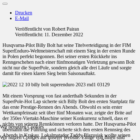
Drucken
E-Mail
Veröffentlicht von
Robert Pairan
Veröffentlicht: 11. Dezember 2022
Husqvarna-Pilot Billy Bolt hat seine Titelverteidigung in der FIM
SuperEnduro-Weltmeisterschaft mit einem Sieg in der ersten Runde
in Polen perfekt begonnen. Bei seiner ersten Rückkehr ins
Renngeschehen nach einer fünfmonatigen Verletzung gewann Bolt
nicht nur die SuperPole, sondern gleich alle drei Läufe und sorgte
damit für einen klaren Sieg beim Saisonauftakt.
Mit einem Vorsprung von fast anderthalb Sekunden in der
SuperPole-Hot Lap sicherte sich Billy Bolt den ersten Startplatz für
das erste Prestige-Rennen des Abends. Obwohl es sein erster
Wettkampfeinsatz seit über fünf Monaten war, zeigte der Brite auf
der 350er-Viertakt-Maschine seiner Konkurrenz schnell, dass er
nichts von seinem Rennkönnen verloren hatte. Der Husqvarna-Pilot
Wir benutzen Cookies
übernahm die Führung und sicherte sich den ersten Rennsieg des
Abends in Krakau. Lokalmatador Taddy Blazusiak wollte seinen
Wir nutzen Cookies auf unserer Website. Einige von ihnen sind