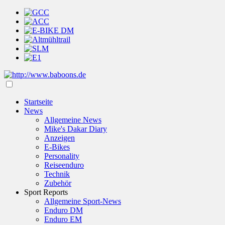
Startseite
News
Allgemeine News
Mike's Dakar Diary
Anzeigen
E-Bikes
Personality
Reiseenduro
Technik
Zubehör
Sport Reports
Allgemeine Sport-News
Enduro DM
Enduro EM