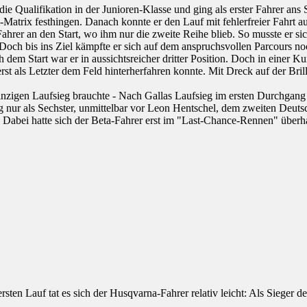
ie Qualifikation in der Junioren-Klasse und ging als erster Fahrer ans
trix festhingen. Danach konnte er den Lauf mit fehlerfreier Fahrt 
 Fahrer an den Start, wo ihm nur die zweite Reihe blieb. So musste er si
Doch bis ins Ziel kämpfte er sich auf dem anspruchsvollen Parcours noc
 dem Start war er in aussichtsreicher dritter Position. Doch in einer K
erst als Letzter dem Feld hinterherfahren konnte. Mit Dreck auf der Bri
nzigen Laufsieg brauchte - Nach Gallas Laufsieg im ersten Durchgang 
ng nur als Sechster, unmittelbar vor Leon Hentschel, dem zweiten Deutsch
o: Dabei hatte sich der Beta-Fahrer erst im "Last-Chance-Rennen" überh
sten Lauf tat es sich der Husqvarna-Fahrer relativ leicht: Als Sieger 