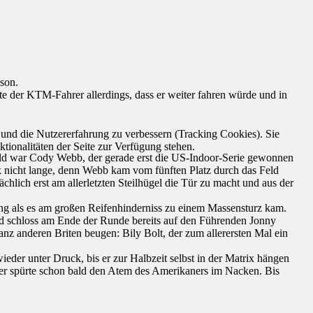
son.
rte der KTM-Fahrer allerdings, dass er weiter fahren würde und in
e und die Nutzererfahrung zu verbessern (Tracking Cookies). Sie
tionalitäten der Seite zur Verfügung stehen.
Feld war Cody Webb, der gerade erst die US-Indoor-Serie gewonnen
ck nicht lange, denn Webb kam vom fünften Platz durch das Feld
lich erst am allerletzten Steilhügel die Tür zu macht und aus der
dung als es am großen Reifenhinderniss zu einem Massensturz kam.
und schloss am Ende der Runde bereits auf den Führenden Jonny
anz anderen Briten beugen: Bily Bolt, der zum allerersten Mal ein
der unter Druck, bis er zur Halbzeit selbst in der Matrix hängen
Der spürte schon bald den Atem des Amerikaners im Nacken. Bis