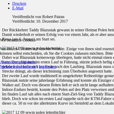
Drucken
E-Mail
Veröffentlicht von
Robert Pairan
Veröffentlicht: 10. Dezember 2017
Der Rückkehrer Taddy Blazusiak gewann in seiner Heimat Polen bei
Damit wiederholt er seinen Erfolg von vor einem Jahr, als er aber ans
Riesa (am 6. Januar) am Start sei.
Wir benutzen Cookies
Wir nutzen Cookies auf unserer Website. Einige von ihnen sind essenzi
können selbst entscheiden, ob Sie die Cookies zulassen möchten. Bitte
Dabei war Blazusiak keineswegs überlegen, hatte nicht einmal einen
Akzeptieren
Ablehnen
hatte. Der ging auch im ersten Lauf in Führung, stürzte jedoch hefti
Weitere Informationen
|
Impressum
gefahen und holte sich am Ende noch den Laufsieg. Blazusiak muss si
Strecke drängt, als dieser leichtsinnig zum Überholen angesetzt hatte.
Der zweite Lauf wurde traditionell in umgekehrter Reihenfolge gestar
Blazusiak nutzte seine jahrelange Erfahrung und konnte als Einzige
Walker auf. Doch von diesem Briten ließ er sich nicht lange aufhalte
Indoor-Enduro bestritt, konnte den Polen auf den Platz verweisen und
Im finalen Lauf sah alles nach einem Start-Ziel-Sieg von Taddy Blaz
blieb. Doch wie schon im ersten Lauf rappelte sich der KTM-Fahrer 
dieser ca. 50 m vor der allerletzten Kurve im Steinfeld an dem Lokalm