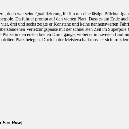
n, doch war seine Qualifizierung für ihn nur eine lästige Pflichtaufgabe
Superpole. Da fuhr er prompt auf den vierten Platz. Dass es am Ende au
vier, drei und sechs zeigte er Konstanz und keine nennenswerten Fahrf
überstandenen Verletzungspause mit der schnellsten Zeit im Superpole-Q
e Plätze in den ersten beiden Durchgänge, wobei er im zweiten Lauf nu
ritten Platz belegen. Doch in der Meisterschaft muss er sich trotzde
en Fox-Hose)