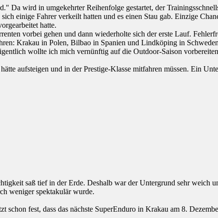
 Da wird in umgekehrter Reihenfolge gestartet, der Trainingsschnellst
 sich einige Fahrer verkeilt hatten und es einen Stau gab. Einzige Chanc
orgearbeitet hatte.
enten vorbei gehen und dann wiederholte sich der erste Lauf. Fehlerfr
ahren: Krakau in Polen, Bilbao in Spanien und Lindköping in Schweden
Eigentlich wollte ich mich vernünftig auf die Outdoor-Saison vorberei
ätte aufsteigen und in der Prestige-Klasse mitfahren müssen. Ein Unte
tigkeit saß tief in der Erde. Deshalb war der Untergrund sehr weich un
rch weniger spektakulär wurde.
etzt schon fest, dass das nächste SuperEnduro in Krakau am 8. Dezember