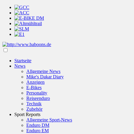
Startseite
News
Allgemeine News
Mike's Dakar Diary
Anzeigen
E-Bikes
Personality
Reiseenduro
Technik
Zubehör
Sport Reports
Allgemeine Sport-News
Enduro DM
Enduro EM