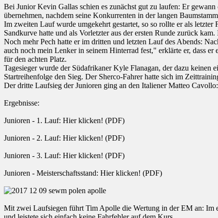
Bei Junior Kevin Gallas schien es zunächst gut zu laufen: Er gewann d
übernehmen, nachdem seine Konkurrenten in der langen Baumstamm-Ma
Im zweiten Lauf wurde umgekehrt gestartet, so so rollte er als letzter
Sandkurve hatte und als Vorletzter aus der ersten Runde zurück kam. 
Noch mehr Pech hatte er im dritten und letzten Lauf des Abends: Nach
auch noch mein Lenker in seinem Hinterrad fest," erklärte er, dass er 
für den achten Platz.
Tagesieger wurde der Südafrikaner Kyle Flanagan, der dazu keinen ei
Startreihenfolge den Sieg. Der Sherco-Fahrer hatte sich im Zeittraini
Der dritte Laufsieg der Junioren ging an den Italiener Matteo Cavoll
Ergebnisse:
Junioren - 1. Lauf: Hier klicken! (PDF)
Junioren - 2. Lauf: Hier klicken! (PDF)
Junioren - 3. Lauf: Hier klicken! (PDF)
Junioren - Meisterschaftsstand: Hier klicken! (PDF)
Mit zwei Laufsiegen führt Tim Apolle die Wertung in der EM an: Im er
und leistete sich einfach keine Fahrfehler auf dem Kurs.