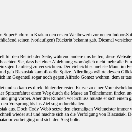
m SuperEnduro in Krakau den ersten Wettbewerb zur neuen Indoor-Sai
chließend seinen (vorläufigen) Rücktritt bekannt gab. Diesmal versiche
ell für den Betrieb der Seite, während andere uns helfen, diese Websit
 beachten Sie, dass bei einer Ablehnung womöglich nicht mehr alle Funk
 einzigen Laufsieg zu verzeichnen. Der vielleicht schnellste Mann im 
g und gab Blazusiak kampflos die Spitze. Allerdings währte dessen Glü
ch im Gegenteil sogar noch gegen Alfredo Gomez wehren, dem er tatsäch
tet und so kam es direkt hinter der ersten Kurve zu einer Vorentschei
r der Spitzenfahrer einen Weg durch die Masse an Teilnehmern finden 
n und ging vorbei. Aber drei Runden vor Schluss musste er sich einem g
 den Vorsprung bis ins Ziel sogar durchhalten.
usiak aus. Doch Cody Webb setzte den ehemaligen Weltmeister immer wie
schnell wieder auf und machte sich an die Verfolgung von Blazusiak. 
atador vorbei ging und sich den Sieg holte.