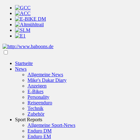
Startseite
News
Allgemeine News
Mike's Dakar Diary
Anzeigen
E-Bikes
Personality
Reiseenduro
Technik
Zubehör
Sport Reports
Allgemeine Sport-News
Enduro DM
Enduro EM