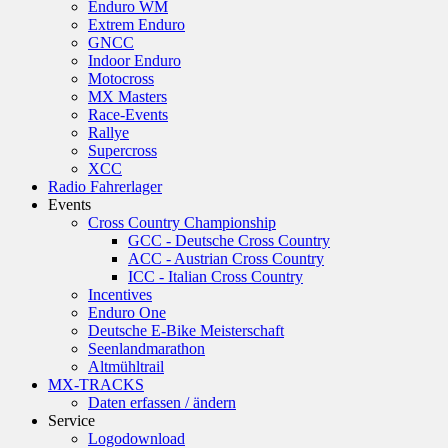
Enduro WM
Extrem Enduro
GNCC
Indoor Enduro
Motocross
MX Masters
Race-Events
Rallye
Supercross
XCC
Radio Fahrerlager
Events
Cross Country Championship
GCC - Deutsche Cross Country
ACC - Austrian Cross Country
ICC - Italian Cross Country
Incentives
Enduro One
Deutsche E-Bike Meisterschaft
Seenlandmarathon
Altmühltrail
MX-TRACKS
Daten erfassen / ändern
Service
Logodownload