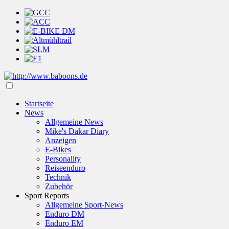
Startseite
News
Allgemeine News
Mike's Dakar Diary
Anzeigen
E-Bikes
Personality
Reiseenduro
Technik
Zubehör
Sport Reports
Allgemeine Sport-News
Enduro DM
Enduro EM