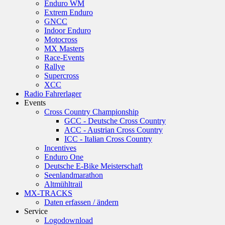
Enduro WM
Extrem Enduro
GNCC
Indoor Enduro
Motocross
MX Masters
Race-Events
Rallye
Supercross
XCC
Radio Fahrerlager
Events
Cross Country Championship
GCC - Deutsche Cross Country
ACC - Austrian Cross Country
ICC - Italian Cross Country
Incentives
Enduro One
Deutsche E-Bike Meisterschaft
Seenlandmarathon
Altmühltrail
MX-TRACKS
Daten erfassen / ändern
Service
Logodownload