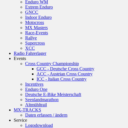
Enduro WM
Extrem Enduro
GNCC
Indoor Enduro
Motocross
MX Masters
Race-Events
Rallye
Supercross
XCC
Radio Fahrerlager
Events
Cross Country Championship
GCC - Deutsche Cross Country
ACC - Austrian Cross Country
ICC - Italian Cross Country
Incentives
Enduro One
Deutsche E-Bike Meisterschaft
Seenlandmarathon
Altmühltrail
MX-TRACKS
Daten erfassen / ändern
Service
Logodownload