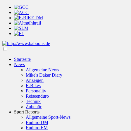
Startseite
News
Allgemeine News
Mike's Dakar Diary
Anzeigen
E-Bikes
Personality
Reiseenduro
Technik
Zubehör
Sport Reports
Allgemeine Sport-News
Enduro DM
Enduro EM