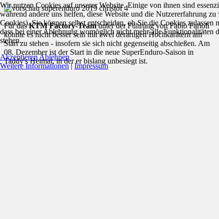
Wir nutzen Cookies auf unserer Website. Einige von ihnen sind essenzie
während andere uns helfen, diese Website und die Nutzererfahrung zu 
Cookies). Sie können selbst entscheiden, ob Sie die Cookies zulassen 
Für das
KTM Factory-Team
unter der Führung von Fabio Farioli
dass bei einer Ablehnung womöglich nicht mehr alle Funktionalitäten 
könnte es nicht besser sein mit zwei derartigen Hochkarätern am
stehen.
Start zu stehen - insofern sie sich nicht gegenseitig abschießen. Am
08. Dezember ist der Start in die neue SuperEnduro-Saison in
Akzeptieren
Ablehnen
Taddy's Heimat, in der er bislang unbesiegt ist.
Weitere Informationen
|
Impressum