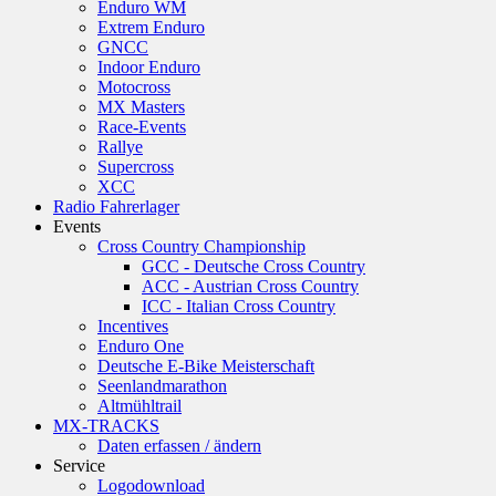
Enduro WM
Extrem Enduro
GNCC
Indoor Enduro
Motocross
MX Masters
Race-Events
Rallye
Supercross
XCC
Radio Fahrerlager
Events
Cross Country Championship
GCC - Deutsche Cross Country
ACC - Austrian Cross Country
ICC - Italian Cross Country
Incentives
Enduro One
Deutsche E-Bike Meisterschaft
Seenlandmarathon
Altmühltrail
MX-TRACKS
Daten erfassen / ändern
Service
Logodownload