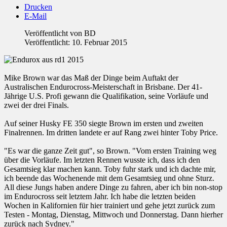
Drucken
E-Mail
Veröffentlicht von
BD
Veröffentlicht: 10. Februar 2015
Mike Brown war das Maß der Dinge beim Auftakt der
Australischen Endurocross-Meisterschaft in Brisbane. Der 41-
Jährige U.S. Profi gewann die Qualifikation, seine Vorläufe und
zwei der drei Finals.
Auf seiner Husky FE 350 siegte Brown im ersten und zweiten
Finalrennen. Im dritten landete er auf Rang zwei hinter Toby Price.
"Es war die ganze Zeit gut", so Brown. "Vom ersten Training weg
über die Vorläufe. Im letzten Rennen wusste ich, dass ich den
Gesamtsieg klar machen kann. Toby fuhr stark und ich dachte mir,
ich beende das Wochenende mit dem Gesamtsieg und ohne Sturz.
All diese Jungs haben andere Dinge zu fahren, aber ich bin non-stop
im Endurocross seit letztem Jahr. Ich habe die letzten beiden
Wochen in Kalifornien für hier trainiert und gehe jetzt zurück zum
Testen - Montag, Dienstag, Mittwoch und Donnerstag. Dann hierher
zurück nach Sydney."