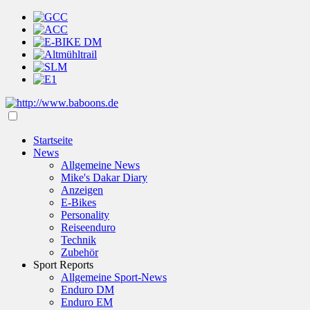
Startseite
News
Allgemeine News
Mike's Dakar Diary
Anzeigen
E-Bikes
Personality
Reiseenduro
Technik
Zubehör
Sport Reports
Allgemeine Sport-News
Enduro DM
Enduro EM