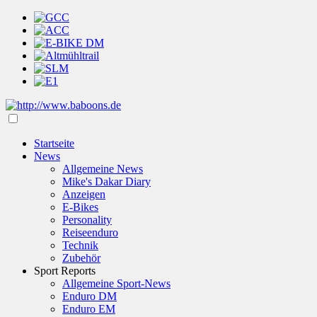
Startseite
News
Allgemeine News
Mike's Dakar Diary
Anzeigen
E-Bikes
Personality
Reiseenduro
Technik
Zubehör
Sport Reports
Allgemeine Sport-News
Enduro DM
Enduro EM