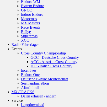
Enduro WM
Extrem Enduro
GNCC
Indoor Enduro
Motocross
MX Masters
Race-Events
Rallye
Supercross
XCC
Radio Fahrerlager
Events
Cross Country Championship
GCC - Deutsche Cross Country
ACC - Austrian Cross Country
ICC - Italian Cross Country
Incentives
Enduro One
Deutsche E-Bike Meisterschaft
Seenlandmarathon
Altmühltrail
MX-TRACKS
Daten erfassen / ändern
Service
Logodownload