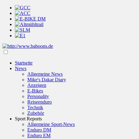
Startseite
News
Allgemeine News
Mike's Dakar Diary
Anzeigen
E-Bikes
Personality
Reiseenduro
Technik
Zubehör
Sport Reports
Allgemeine Sport-News
Enduro DM
Enduro EM