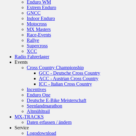
Enduro WM
Extrem Enduro
GNCC
Indoor Enduro
Motocross
MX Masters
Race-Events
Rallye
Supercross
XCC
Radio Fahrerlager
Events
Cross Country Championship
GCC - Deutsche Cross Country
ACC - Austrian Cross Country
ICC - Italian Cross Country
Incentives
Enduro One
Deutsche E-Bike Meisterschaft
Seenlandmarathon
Altmühltrail
MX-TRACKS
Daten erfassen / ändern
Service
Logodownload