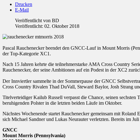
Drucken
E-Mail
Veröffentlicht von
BD
Veröffentlicht: 02. Oktober 2018
Pascal Rauchenecker beendet den GNCC-Lauf in Mount Morris (Pennsyl
der Top-Kategorie XC1.
Nach 15 Jahren kehrte die teilnehmerstarke AMA Cross Country Serie
Rauchenecker, der seine Ambitionen auf ein Podest in der XC2 zurück
Der Innviertler sammelte in der Sommerpause der GNCC Selbstvertraue
Cross Country Rivalen Thad DuVall, Steward Baylor, Josh Strang un
Titelverteidiger Kailub Russell verpasst die Chance, seinen sechsten
beruhigenden Polster in die letzten beiden Läufe im Oktober.
Nächstes Wochenende startet Rauchenecker gemeinsam mit Roland E
sich Michael Sandner und Lukas Neurauter verletzten. Bereits im Juli
GNCC
Mount Morris (Pennsylvania)