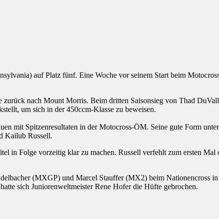
vania) auf Platz fünf. Eine Woche vor seinem Start beim Motocross de
 zurück nach Mount Morris. Beim dritten Saisonsieg von Thad DuVall k
stellt, um sich in der 450ccm-Klasse zu beweisen.
n mit Spitzenresultaten in der Motocross-ÖM. Seine gute Form unterst
d Kailub Russell.
 Titel in Folge vorzeitig klar zu machen. Russell verfehlt zum ersten M
delbacher (MXGP) und Marcel Stauffer (MX2) beim Nationencross in
 hatte sich Juniorenweltmeister Rene Hofer die Hüfte gebrochen.