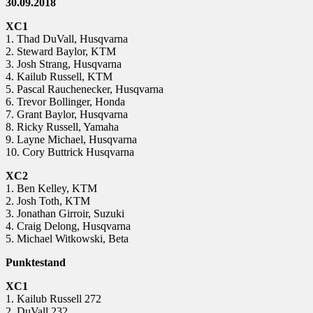
30.09.2018
XC1
1. Thad DuVall, Husqvarna
2. Steward Baylor, KTM
3. Josh Strang, Husqvarna
4. Kailub Russell, KTM
5. Pascal Rauchenecker, Husqvarna
6. Trevor Bollinger, Honda
7. Grant Baylor, Husqvarna
8. Ricky Russell, Yamaha
9. Layne Michael, Husqvarna
10. Cory Buttrick Husqvarna
XC2
1. Ben Kelley, KTM
2. Josh Toth, KTM
3. Jonathan Girroir, Suzuki
4. Craig Delong, Husqvarna
5. Michael Witkowski, Beta
Punktestand
XC1
1. Kailub Russell 272
2. DuVall 232