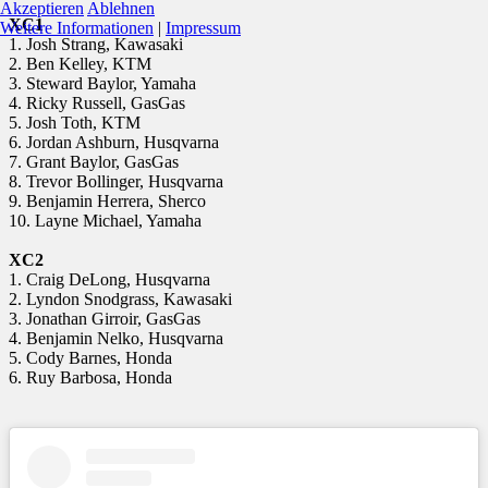
Akzeptieren
Ablehnen
XC1
Weitere Informationen
|
Impressum
1. Josh Strang, Kawasaki
2. Ben Kelley, KTM
3. Steward Baylor, Yamaha
4. Ricky Russell, GasGas
5. Josh Toth, KTM
6. Jordan Ashburn, Husqvarna
7. Grant Baylor, GasGas
8. Trevor Bollinger, Husqvarna
9. Benjamin Herrera, Sherco
10. Layne Michael, Yamaha
XC2
1. Craig DeLong, Husqvarna
2. Lyndon Snodgrass, Kawasaki
3. Jonathan Girroir, GasGas
4. Benjamin Nelko, Husqvarna
5. Cody Barnes, Honda
6. Ruy Barbosa, Honda