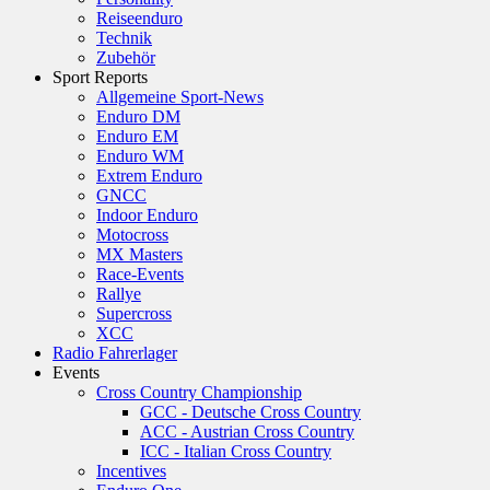
Reiseenduro
Technik
Zubehör
Sport Reports
Allgemeine Sport-News
Enduro DM
Enduro EM
Enduro WM
Extrem Enduro
GNCC
Indoor Enduro
Motocross
MX Masters
Race-Events
Rallye
Supercross
XCC
Radio Fahrerlager
Events
Cross Country Championship
GCC - Deutsche Cross Country
ACC - Austrian Cross Country
ICC - Italian Cross Country
Incentives