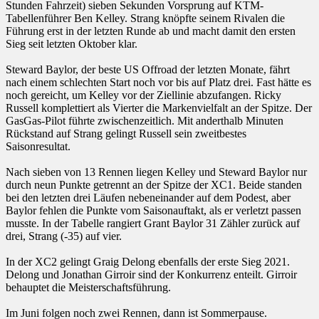
Stunden Fahrzeit) sieben Sekunden Vorsprung auf KTM-
Tabellenführer Ben Kelley. Strang knöpfte seinem Rivalen die
Führung erst in der letzten Runde ab und macht damit den ersten
Sieg seit letzten Oktober klar.
Steward Baylor, der beste US Offroad der letzten Monate, fährt
nach einem schlechten Start noch vor bis auf Platz drei. Fast hätte es
noch gereicht, um Kelley vor der Ziellinie abzufangen. Ricky
Russell komplettiert als Vierter die Markenvielfalt an der Spitze. Der
GasGas-Pilot führte zwischenzeitlich. Mit anderthalb Minuten
Rückstand auf Strang gelingt Russell sein zweitbestes
Saisonresultat.
Nach sieben von 13 Rennen liegen Kelley und Steward Baylor nur
durch neun Punkte getrennt an der Spitze der XC1. Beide standen
bei den letzten drei Läufen nebeneinander auf dem Podest, aber
Baylor fehlen die Punkte vom Saisonauftakt, als er verletzt passen
musste. In der Tabelle rangiert Grant Baylor 31 Zähler zurück auf
drei, Strang (-35) auf vier.
In der XC2 gelingt Graig Delong ebenfalls der erste Sieg 2021.
Delong und Jonathan Girroir sind der Konkurrenz enteilt. Girroir
behauptet die Meisterschaftsführung.
Im Juni folgen noch zwei Rennen, dann ist Sommerpause.