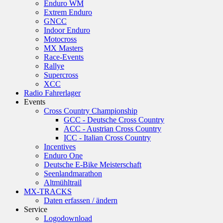
Enduro WM
Extrem Enduro
GNCC
Indoor Enduro
Motocross
MX Masters
Race-Events
Rallye
Supercross
XCC
Radio Fahrerlager
Events
Cross Country Championship
GCC - Deutsche Cross Country
ACC - Austrian Cross Country
ICC - Italian Cross Country
Incentives
Enduro One
Deutsche E-Bike Meisterschaft
Seenlandmarathon
Altmühltrail
MX-TRACKS
Daten erfassen / ändern
Service
Logodownload