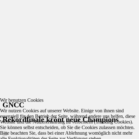
Wir benutzen Cookies
GNCC
Wir nutzen Cookies auf unserer Website. Einige von ihnen sind
essenziell für den Betrieb der Seite, während andere uns helfen, diese
Rekordfinale krönt neue Champions
Website und die Nutzererfahrung zu verbessern (Tracking Cookies).
Sie können selbst entscheiden, ob Sie die Cookies zulassen möchten.
Bitte beachten Sie, dass bei einer Ablehnung womöglich nicht mehr
alle Funktionalitäten der Seite zur Verfügung stehen.