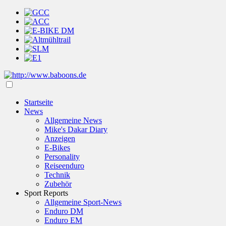
Startseite
News
Allgemeine News
Mike's Dakar Diary
Anzeigen
E-Bikes
Personality
Reiseenduro
Technik
Zubehör
Sport Reports
Allgemeine Sport-News
Enduro DM
Enduro EM