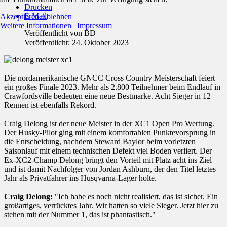
Drucken
E-Mail
Akzeptieren
Ablehnen
Weitere Informationen
|
Impressum
Veröffentlicht von
BD
Veröffentlicht: 24. Oktober 2023
Die nordamerikanische GNCC Cross Country Meisterschaft feiert
ein großes Finale 2023. Mehr als 2.800 Teilnehmer beim Endlauf in
Crawfordsville bedeuten eine neue Bestmarke. Acht Sieger in 12
Rennen ist ebenfalls Rekord.
Craig Delong ist der neue Meister in der XC1 Open Pro Wertung.
Der Husky-Pilot ging mit einem komfortablen Punktevorsprung in
die Entscheidung, nachdem Steward Baylor beim vorletzten
Saisonlauf mit einem technischen Defekt viel Boden verliert. Der
Ex-XC2-Champ Delong bringt den Vorteil mit Platz acht ins Ziel
und ist damit Nachfolger von Jordan Ashburn, der den Titel letztes
Jahr als Privatfahrer ins Husqvarna-Lager holte.
Craig Delong:
"Ich habe es noch nicht realisiert, das ist sicher. Ein
großartiges, verrücktes Jahr. Wir hatten so viele Sieger. Jetzt hier zu
stehen mit der Nummer 1, das ist phantastisch."