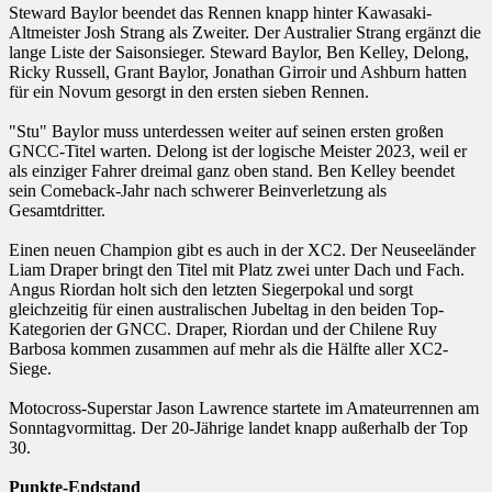
Steward Baylor beendet das Rennen knapp hinter Kawasaki-
Altmeister Josh Strang als Zweiter. Der Australier Strang ergänzt die
lange Liste der Saisonsieger. Steward Baylor, Ben Kelley, Delong,
Ricky Russell, Grant Baylor, Jonathan Girroir und Ashburn hatten
für ein Novum gesorgt in den ersten sieben Rennen.
"Stu" Baylor muss unterdessen weiter auf seinen ersten großen
GNCC-Titel warten. Delong ist der logische Meister 2023, weil er
als einziger Fahrer dreimal ganz oben stand. Ben Kelley beendet
sein Comeback-Jahr nach schwerer Beinverletzung als
Gesamtdritter.
Einen neuen Champion gibt es auch in der XC2. Der Neuseeländer
Liam Draper bringt den Titel mit Platz zwei unter Dach und Fach.
Angus Riordan holt sich den letzten Siegerpokal und sorgt
gleichzeitig für einen australischen Jubeltag in den beiden Top-
Kategorien der GNCC. Draper, Riordan und der Chilene Ruy
Barbosa kommen zusammen auf mehr als die Hälfte aller XC2-
Siege.
Motocross-Superstar Jason Lawrence startete im Amateurrennen am
Sonntagvormittag. Der 20-Jährige landet knapp außerhalb der Top
30.
Punkte-Endstand