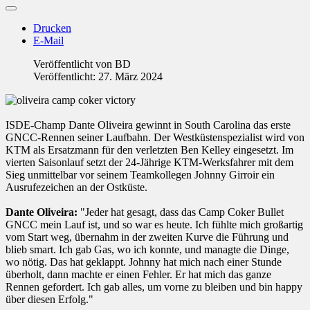
Drucken
E-Mail
Veröffentlicht von
BD
Veröffentlicht: 27. März 2024
ISDE-Champ Dante Oliveira gewinnt in South Carolina das erste
GNCC-Rennen seiner Laufbahn. Der Westküstenspezialist wird von
KTM als Ersatzmann für den verletzten Ben Kelley eingesetzt. Im
vierten Saisonlauf setzt der 24-Jährige KTM-Werksfahrer mit dem
Sieg unmittelbar vor seinem Teamkollegen Johnny Girroir ein
Ausrufezeichen an der Ostküste.
Dante Oliveira:
"Jeder hat gesagt, dass das Camp Coker Bullet
GNCC mein Lauf ist, und so war es heute. Ich fühlte mich großartig
vom Start weg, übernahm in der zweiten Kurve die Führung und
blieb smart. Ich gab Gas, wo ich konnte, und managte die Dinge,
wo nötig. Das hat geklappt. Johnny hat mich nach einer Stunde
überholt, dann machte er einen Fehler. Er hat mich das ganze
Rennen gefordert. Ich gab alles, um vorne zu bleiben und bin happy
über diesen Erfolg."