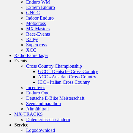
Enduro WM
Extrem Enduro
GNCC
Indoor Enduro
Motocross
MX Masters
Race-Events
Rallye
Supercross
XCC
Radio Fahrerlager
Events
Cross Country Championship
GCC - Deutsche Cross Country
ACC - Austrian Cross Country
ICC - Italian Cross Country
Incentives
Enduro One
Deutsche E-Bike Meisterschaft
Seenlandmarathon
Altmühltrail
MX-TRACKS
Daten erfassen / ändern
Service
Logodownload