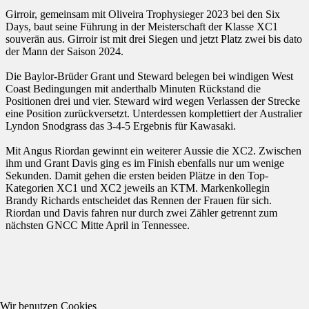
Girroir, gemeinsam mit Oliveira Trophysieger 2023 bei den Six
Days, baut seine Führung in der Meisterschaft der Klasse XC1
souverän aus. Girroir ist mit drei Siegen und jetzt Platz zwei bis dato
der Mann der Saison 2024.
Die Baylor-Brüder Grant und Steward belegen bei windigen West
Coast Bedingungen mit anderthalb Minuten Rückstand die
Positionen drei und vier. Steward wird wegen Verlassen der Strecke
eine Position zurückversetzt. Unterdessen komplettiert der Australier
Lyndon Snodgrass das 3-4-5 Ergebnis für Kawasaki.
Mit Angus Riordan gewinnt ein weiterer Aussie die XC2. Zwischen
ihm und Grant Davis ging es im Finish ebenfalls nur um wenige
Sekunden. Damit gehen die ersten beiden Plätze in den Top-
Kategorien XC1 und XC2 jeweils an KTM. Markenkollegin
Brandy Richards entscheidet das Rennen der Frauen für sich.
Riordan und Davis fahren nur durch zwei Zähler getrennt zum
nächsten GNCC Mitte April in Tennessee.
Wir benutzen Cookies