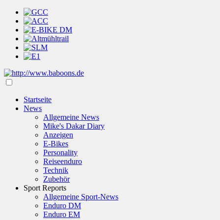
Startseite
News
Allgemeine News
Mike's Dakar Diary
Anzeigen
E-Bikes
Personality
Reiseenduro
Technik
Zubehör
Sport Reports
Allgemeine Sport-News
Enduro DM
Enduro EM