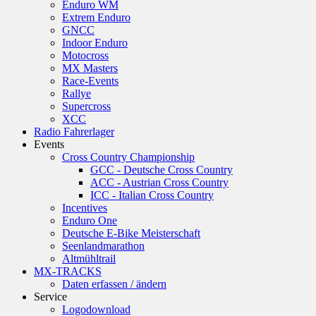
Enduro WM
Extrem Enduro
GNCC
Indoor Enduro
Motocross
MX Masters
Race-Events
Rallye
Supercross
XCC
Radio Fahrerlager
Events
Cross Country Championship
GCC - Deutsche Cross Country
ACC - Austrian Cross Country
ICC - Italian Cross Country
Incentives
Enduro One
Deutsche E-Bike Meisterschaft
Seenlandmarathon
Altmühltrail
MX-TRACKS
Daten erfassen / ändern
Service
Logodownload