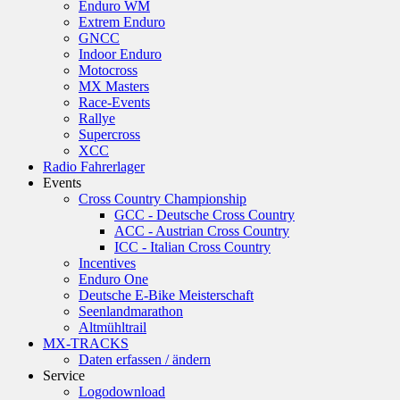
Enduro WM
Extrem Enduro
GNCC
Indoor Enduro
Motocross
MX Masters
Race-Events
Rallye
Supercross
XCC
Radio Fahrerlager
Events
Cross Country Championship
GCC - Deutsche Cross Country
ACC - Austrian Cross Country
ICC - Italian Cross Country
Incentives
Enduro One
Deutsche E-Bike Meisterschaft
Seenlandmarathon
Altmühltrail
MX-TRACKS
Daten erfassen / ändern
Service
Logodownload