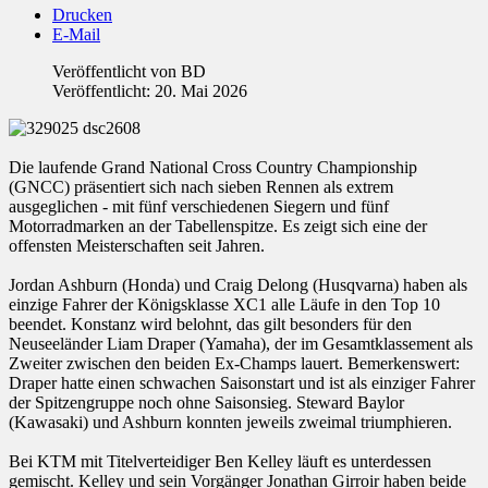
Drucken
E-Mail
Veröffentlicht von
BD
Veröffentlicht: 20. Mai 2026
Die laufende Grand National Cross Country Championship
(GNCC) präsentiert sich nach sieben Rennen als extrem
ausgeglichen - mit fünf verschiedenen Siegern und fünf
Motorradmarken an der Tabellenspitze. Es zeigt sich eine der
offensten Meisterschaften seit Jahren.
Jordan Ashburn (Honda) und Craig Delong (Husqvarna) haben als
einzige Fahrer der Königsklasse XC1 alle Läufe in den Top 10
beendet. Konstanz wird belohnt, das gilt besonders für den
Neuseeländer Liam Draper (Yamaha), der im Gesamtklassement als
Zweiter zwischen den beiden Ex-Champs lauert. Bemerkenswert:
Draper hatte einen schwachen Saisonstart und ist als einziger Fahrer
der Spitzengruppe noch ohne Saisonsieg. Steward Baylor
(Kawasaki) und Ashburn konnten jeweils zweimal triumphieren.
Bei KTM mit Titelverteidiger Ben Kelley läuft es unterdessen
gemischt. Kelley und sein Vorgänger Jonathan Girroir haben beide