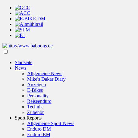
Startseite
News
Allgemeine News
Mike's Dakar Diary
Anzeigen
E-Bikes
Personality
Reiseenduro
Technik
Zubehör
Sport Reports
Allgemeine Sport-News
Enduro DM
Enduro EM