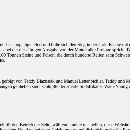
de Leistung abgeliefert und holte sich den Sieg in der Gold Klasse m
bei der diesjährigen Ausgabe von der Mutter aller Prologe spricht. Be
00 Tonnen Steine und Felsen, die durch hunderte Reifen samt Schwerm
ld
.
z gefolgt von Taddy Blazusiak und Manuel Lettenbichler. Taddy und Manu
ngen geblieben sind, schlüpfte der smarte Südafrikaner Wade Young du
ell für den Betrieb der Seite, während andere uns helfen, diese Websit
 beachten Sie, dass bei einer Ablehnung womöglich nicht mehr alle Funk