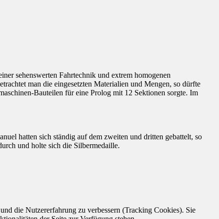
it einer sehenswerten Fahrtechnik und extrem homogenen
trachtet man die eingesetzten Materialien und Mengen, so dürfte
aschinen-Bauteilen für eine Prolog mit 12 Sektionen sorgte. Im
el hatten sich ständig auf dem zweiten und dritten gebattelt, so
rch und holte sich die Silbermedaille.
e und die Nutzererfahrung zu verbessern (Tracking Cookies). Sie
tionalitäten der Seite zur Verfügung stehen.