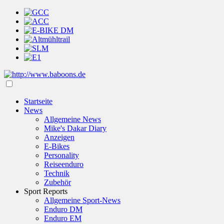
Startseite
News
Allgemeine News
Mike's Dakar Diary
Anzeigen
E-Bikes
Personality
Reiseenduro
Technik
Zubehör
Sport Reports
Allgemeine Sport-News
Enduro DM
Enduro EM