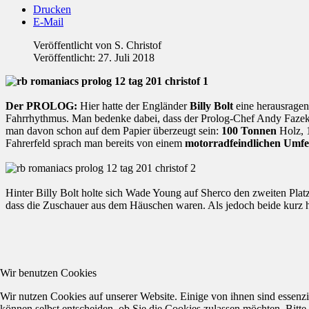
Drucken
E-Mail
Veröffentlicht von
S. Christof
Veröffentlicht: 27. Juli 2018
Der PROLOG:
Hier hatte der Engländer
Billy Bolt
eine herausragen
Fahrrhythmus. Man bedenke dabei, dass der Prolog-Chef Andy Fazekas 
man davon schon auf dem Papier überzeugt sein:
100 Tonnen
Holz, 1
Fahrerfeld sprach man bereits von einem
motorradfeindlichen Umfe
Hinter Billy Bolt holte sich Wade Young auf Sherco den zweiten Plat
dass die Zuschauer aus dem Häuschen waren. Als jedoch beide kurz hä
Wir benutzen Cookies
Wir nutzen Cookies auf unserer Website. Einige von ihnen sind essenzi
können selbst entscheiden, ob Sie die Cookies zulassen möchten. Bitte