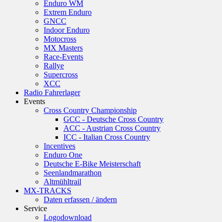
Enduro WM
Extrem Enduro
GNCC
Indoor Enduro
Motocross
MX Masters
Race-Events
Rallye
Supercross
XCC
Radio Fahrerlager
Events
Cross Country Championship
GCC - Deutsche Cross Country
ACC - Austrian Cross Country
ICC - Italian Cross Country
Incentives
Enduro One
Deutsche E-Bike Meisterschaft
Seenlandmarathon
Altmühltrail
MX-TRACKS
Daten erfassen / ändern
Service
Logodownload