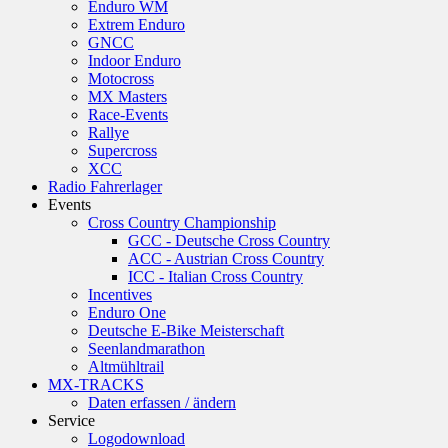
Enduro WM
Extrem Enduro
GNCC
Indoor Enduro
Motocross
MX Masters
Race-Events
Rallye
Supercross
XCC
Radio Fahrerlager
Events
Cross Country Championship
GCC - Deutsche Cross Country
ACC - Austrian Cross Country
ICC - Italian Cross Country
Incentives
Enduro One
Deutsche E-Bike Meisterschaft
Seenlandmarathon
Altmühltrail
MX-TRACKS
Daten erfassen / ändern
Service
Logodownload