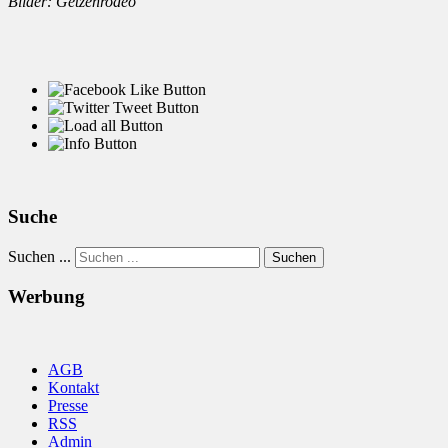
Bilder: Getzenrodeo
Suche
Suchen ...
Suchen
Werbung
AGB
Kontakt
Presse
RSS
Admin