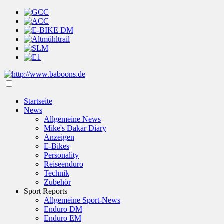
Startseite
News
Allgemeine News
Mike's Dakar Diary
Anzeigen
E-Bikes
Personality
Reiseenduro
Technik
Zubehör
Sport Reports
Allgemeine Sport-News
Enduro DM
Enduro EM