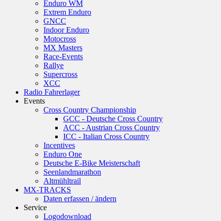
Enduro WM
Extrem Enduro
GNCC
Indoor Enduro
Motocross
MX Masters
Race-Events
Rallye
Supercross
XCC
Radio Fahrerlager
Events
Cross Country Championship
GCC - Deutsche Cross Country
ACC - Austrian Cross Country
ICC - Italian Cross Country
Incentives
Enduro One
Deutsche E-Bike Meisterschaft
Seenlandmarathon
Altmühltrail
MX-TRACKS
Daten erfassen / ändern
Service
Logodownload