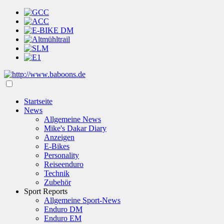
Startseite
News
Allgemeine News
Mike's Dakar Diary
Anzeigen
E-Bikes
Personality
Reiseenduro
Technik
Zubehör
Sport Reports
Allgemeine Sport-News
Enduro DM
Enduro EM