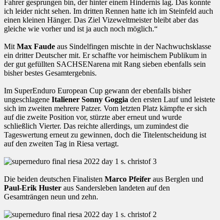
Fahrer gesprungen bin, der hinter einem Hindernis lag. Das konnte
ich leider nicht sehen. Im dritten Rennen hatte ich im Steinfeld auch
einen kleinen Hänger. Das Ziel Vizeweltmeister bleibt aber das
gleiche wie vorher und ist ja auch noch möglich.“
Mit
Max Faude
aus Sindelfingen mischte in der Nachwuchsklasse
ein dritter Deutscher mit. Er schaffte vor heimischem Publikum in
der gut gefüllten SACHSENarena mit Rang sieben ebenfalls sein
bisher bestes Gesamtergebnis.
Im SuperEnduro European Cup gewann der ebenfalls bisher
ungeschlagene
Italiener Sonny Goggia
den ersten Lauf und leistete
sich im zweiten mehrere Patzer. Vom letzten Platz kämpfte er sich
auf die zweite Position vor, stürzte aber erneut und wurde
schließlich Vierter. Das reichte allerdings, um zumindest die
Tageswertung erneut zu gewinnen, doch die Titelentscheidung ist
auf den zweiten Tag in Riesa vertagt.
Die beiden deutschen Finalisten
Marco Pfeifer
aus Berglen und
Paul-Erik Huster
aus Sandersleben landeten auf den
Gesamträngen neun und zehn.