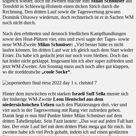
sogleich wieder, doch im zweiten machte ihm
Milan Schmüser
aus
Tensfeld in Schleswig-Holstein einen dicken Strich durch die
Rechnung. Den dritten Lauf sowie die Tageswertung gewann
Dominik Olszowy wiederum, doch rechnerisch ist er in Sachen WM
noch nicht durch.
Nach den erbitterten und dennoch friedlichen Kampfhandlungen
sowie den Heat-Plätzen vier, eins und zwei sagte der Tages- sowie
neue WM-Zweite
Milan Schmüser:
„Viel besser hätte es nicht
laufen können. Im dritten Lauf war ich gleich nach dem Start wieder
Erster. Da habe ich gedacht jetzt nur noch vorn bleiben. Doch das
hat leider nicht geklappt. Insgesamt bin ich aber super zufrieden und
jetzt WM-Zweiter. Am Sonntag muss auch noch alles gut klappen,
so die norddeutsche
„coole Socke“
.
Hinter dem inzwischen echt starken
Israeli Suff Sella
musste sich
der bisherige WM-Zweite
Leon Hentschel aus dem
niedersächsischen Uelzen
nach den Platzierungen drei, vier und
vier auch in der Tageswertung mit Rang vier zufrieden geben.
Damit liegt er nun fünf Punkte hinter Milan Schmüser auf dem
dritten Tabellenplatz. Sein Fazit lautete: „Das war auf jeden Fall hart
hier. Der erste Lauf lief mit dem dritten Platz mega gut für mich. Im
zweiten habe ich viel Pech gehabt, indem ich auf einen gestürzten