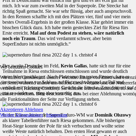
Prix in Deutschland war einfach nur geil und es lief echt gut für
mich. Ich war zum zweiten Mal in der Superpole. Die Strecke hat
richtig Spaß gemacht. Sie war sehr flüssig, aber auch anspruchsvoll.
In den Rennen schaffte ich mit den Plätzen vier, fünf und vier mein
bestes Overall-Ergebnis in der großen Klasse. Klar gehört immer ein
bisschen Glück dazu. Ich habe mein gestecktes Ziel für Riesa fürs
Erste erreicht.
Mal auf dem Podest zu stehen, wäre natürlich
noch ein Traum
. Das wird verdammt schwer, aber beim
SuperEnduro ist nichts unmöglich.“
Der zweite Deutsche im Feld,
Kevin Gallas
, hatte sich nur für eine
Wir benutzen Cookies
Teilnahme in Riesa entschlossen entschlossen und wurde deutlich
unter Wert geschlagen. Nach Platz neun im ersten Rennen, kam er
Wir nutzen Cookies auf unserer Website. Einige von ihnen sind essenzie
im zweiten kurz vor Schluss auf Platz sechs liegend zu Fall und
der Seite, während andere uns helfen, diese Website und die Nutzererf
verließ mit schmerzverzerrtem Gesicht die Strecke. Zum dritten Lauf
verbessern (Tracking Cookies). Sie können selbst entscheiden, ob Sie 
trat er wieder an, stieg aber vorzeitig aus.
zulassen möchten. Bitte beachten Sie, dass bei einer Ablehnung womög
alle Funktionalitäten der Seite zur Verfügung stehen.
Akzeptieren
Ablehnen
Weitere Informationen
|
Impressum
In der Klasse Junior der SuperEnduro-WM war
Dominik Olszowy
als klarer Tabellenführer nach Riesa gekommen. Alle bisherigen
Heat-Siege konnte der Pole für sich verbuchen und wollte seine
weiße Weste natürlich behalten. Den ersten Heat gewann er auch