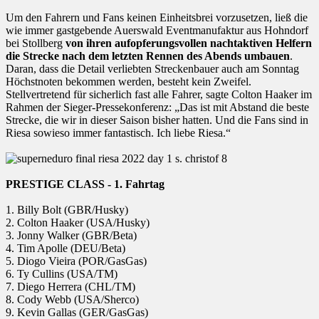
Um den Fahrern und Fans keinen Einheitsbrei vorzusetzen, ließ die
wie immer gastgebende Auerswald Eventmanufaktur aus Hohndorf
bei Stollberg
von ihren aufopferungsvollen nachtaktiven Helfern
die Strecke nach dem letzten Rennen des Abends umbauen
.
Daran, dass die Detail verliebten Streckenbauer auch am Sonntag
Höchstnoten bekommen werden, besteht kein Zweifel.
Stellvertretend für sicherlich fast alle Fahrer, sagte Colton Haaker im
Rahmen der Sieger-Pressekonferenz: „Das ist mit Abstand die beste
Strecke, die wir in dieser Saison bisher hatten. Und die Fans sind in
Riesa sowieso immer fantastisch. Ich liebe Riesa.“
PRESTIGE CLASS - 1. Fahrtag
1. Billy Bolt (GBR/Husky)
2. Colton Haaker (USA/Husky)
3. Jonny Walker (GBR/Beta)
4. Tim Apolle (DEU/Beta)
5. Diogo Vieira (POR/GasGas)
6. Ty Cullins (USA/TM)
7. Diego Herrera (CHL/TM)
8. Cody Webb (USA/Sherco)
9. Kevin Gallas (GER/GasGas)