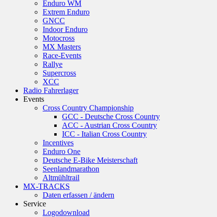
Enduro WM
Extrem Enduro
GNCC
Indoor Enduro
Motocross
MX Masters
Race-Events
Rallye
Supercross
XCC
Radio Fahrerlager
Events
Cross Country Championship
GCC - Deutsche Cross Country
ACC - Austrian Cross Country
ICC - Italian Cross Country
Incentives
Enduro One
Deutsche E-Bike Meisterschaft
Seenlandmarathon
Altmühltrail
MX-TRACKS
Daten erfassen / ändern
Service
Logodownload