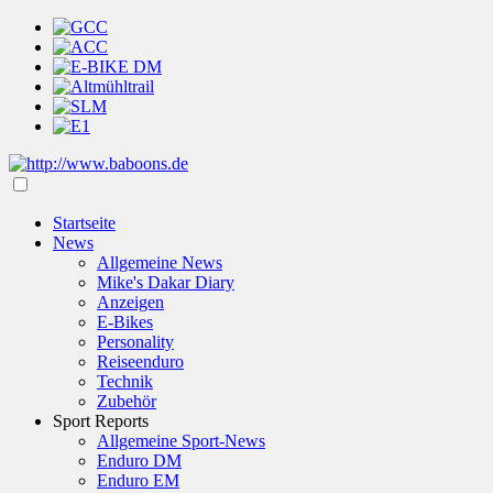
Startseite
News
Allgemeine News
Mike's Dakar Diary
Anzeigen
E-Bikes
Personality
Reiseenduro
Technik
Zubehör
Sport Reports
Allgemeine Sport-News
Enduro DM
Enduro EM