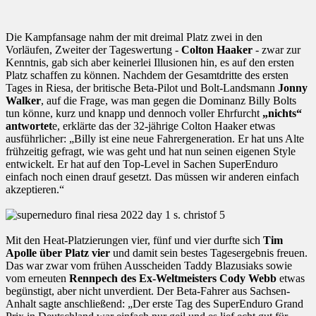
Die Kampfansage nahm der mit dreimal Platz zwei in den
Vorläufen, Zweiter der Tageswertung -
Colton Haaker
- zwar zur
Kenntnis, gab sich aber keinerlei Illusionen hin, es auf den ersten
Platz schaffen zu können. Nachdem der Gesamtdritte des ersten
Tages in Riesa, der britische Beta-Pilot und Bolt-Landsmann
Jonny
Walker
, auf die Frage, was man gegen die Dominanz Billy Bolts
tun könne, kurz und knapp und dennoch voller Ehrfurcht
„nichts“
antwortet
e, erklärte das der 32-jährige Colton Haaker etwas
ausführlicher: „Billy ist eine neue Fahrergeneration. Er hat uns Alte
frühzeitig gefragt, wie was geht und hat nun seinen eigenen Style
entwickelt. Er hat auf den Top-Level in Sachen SuperEnduro
einfach noch einen drauf gesetzt. Das müssen wir anderen einfach
akzeptieren.“
Mit den Heat-Platzierungen vier, fünf und vier durfte sich
Tim
Apolle über Platz vier
und damit sein bestes Tagesergebnis freuen.
Das war zwar vom frühen Ausscheiden Taddy Blazusiaks sowie
vom erneuten
Rennpech des Ex-Weltmeisters Cody Webb
etwas
begünstigt, aber nicht unverdient. Der Beta-Fahrer aus Sachsen-
Anhalt sagte anschließend: „Der erste Tag des SuperEnduro Grand