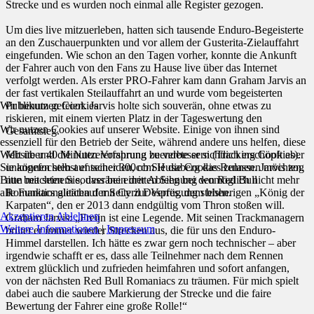
Strecke und es wurden noch einmal alle Register gezogen.
Um dies live mitzuerleben, hatten sich tausende Enduro-Begeisterte
an den Zuschauerpunkten und vor allem der Gusterita-Zielauffahrt
eingefunden. Wie schon an den Tagen vorher, konnte die Ankunft
der Fahrer auch von den Fans zu Hause live über das Internet
verfolgt werden. Als erster PRO-Fahrer kam dann Graham Jarvis an
der fast vertikalen Steilauffahrt an und wurde vom begeisterten
Wir benutzen Cookies
Publikum gefeiert. Jarvis holte sich souverän, ohne etwas zu
riskieren, mit einem vierten Platz in der Tageswertung den
Wir nutzen Cookies auf unserer Website. Einige von ihnen sind
Gesamtsieg.
essenziell für den Betrieb der Seite, während andere uns helfen, diese
Website und die Nutzererfahrung zu verbessern (Tracking Cookies).
Mit über 40 Minuten Vorsprung beendete er sichtlich erschöpft aber
Sie können selbst entscheiden, ob Sie die Cookies zulassen möchten.
unangefochten auf seiner 300ccm Husaberg das Rennen. Jarvis zog
Bitte beachten Sie, dass bei einer Ablehnung womöglich nicht mehr
nun mit seinem souveränen dritten Sieg bei den Red Bull
alle Funktionalitäten der Seite zur Verfügung stehen.
Romaniacs gleichauf mit Cyril Despres, dem bisherigen „König der
Karpaten“, den er 2013 dann endgültig vom Thron stoßen will.
Akzeptieren
Ablehnen
Graham Jarvis: „Freijn ist eine Legende. Mit seinen Trackmanagern
Weitere Informationen
|
Impressum
brütet er immer wieder Strecken aus, die für uns den Enduro-
Himmel darstellen. Ich hätte es zwar gern noch technischer – aber
irgendwie schafft er es, dass alle Teilnehmer nach dem Rennen
extrem glücklich und zufrieden heimfahren und sofort anfangen,
von der nächsten Red Bull Romaniacs zu träumen. Für mich spielt
dabei auch die saubere Markierung der Strecke und die faire
Bewertung der Fahrer eine große Rolle!“