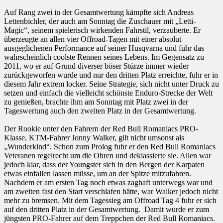
Auf Rang zwei in der Gesamtwertung kämpfte sich Andreas
Lettenbichler, der auch am Sonntag die Zuschauer mit „Letti-
Magic“, seinem spielerisch wirkenden Fahrstil, verzauberte. Er
überzeugte an allen vier Offroad-Tagen mit einer absolut
ausgeglichenen Performance auf seiner Husqvarna und fuhr das
wahrscheinlich coolste Rennen seines Lebens. Im Gegensatz zu
2011, wo er auf Grund diverser böser Stürze immer wieder
zurückgeworfen wurde und nur den dritten Platz erreichte, fuhr er in
diesem Jahr extrem locker. Seine Strategie, sich nicht unter Druck zu
setzen und einfach die vielleicht schönste Enduro-Strecke der Welt
zu genießen, brachte ihm am Sonntag mit Platz zwei in der
Tageswertung auch den zweiten Platz in der Gesamtwertung.
Der Rookie unter den Fahrern der Red Bull Romaniacs PRO-
Klasse, KTM-Fahrer Jonny Walker, gilt nicht umsonst als
„Wunderkind“. Schon zum Prolog fuhr er den Red Bull Romaniacs
Veteranen regelrecht um die Ohren und deklassierte sie. Allen war
jedoch klar, dass der Youngster sich in den Bergen der Karpaten
etwas einfallen lassen müsse, um an der Spitze mitzufahren.
Nachdem er am ersten Tag noch etwas zaghaft unterwegs war und
am zweiten fast den Start verschlafen hätte, war Walker jedoch nicht
mehr zu bremsen. Mit dem Tagessieg am Offroad Tag 4 fuhr er sich
auf den dritten Platz in der Gesamtwertung. Damit wurde er zum
jüngsten PRO-Fahrer auf dem Treppchen der Red Bull Romaniacs.