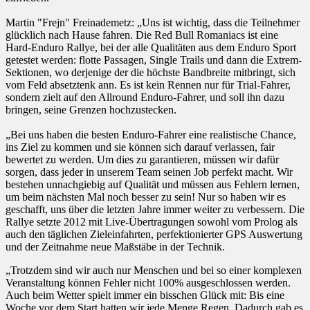
Martin "Frejn" Freinademetz: „Uns ist wichtig, dass die Teilnehmer
glücklich nach Hause fahren. Die Red Bull Romaniacs ist eine
Hard-Enduro Rallye, bei der alle Qualitäten aus dem Enduro Sport
getestet werden: flotte Passagen, Single Trails und dann die Extrem-
Sektionen, wo derjenige der die höchste Bandbreite mitbringt, sich
vom Feld absetztenk ann. Es ist kein Rennen nur für Trial-Fahrer,
sondern zielt auf den Allround Enduro-Fahrer, und soll ihn dazu
bringen, seine Grenzen hochzustecken.
„Bei uns haben die besten Enduro-Fahrer eine realistische Chance,
ins Ziel zu kommen und sie können sich darauf verlassen, fair
bewertet zu werden. Um dies zu garantieren, müssen wir dafür
sorgen, dass jeder in unserem Team seinen Job perfekt macht. Wir
bestehen unnachgiebig auf Qualität und müssen aus Fehlern lernen,
um beim nächsten Mal noch besser zu sein! Nur so haben wir es
geschafft, uns über die letzten Jahre immer weiter zu verbessern. Die
Rallye setzte 2012 mit Live-Übertragungen sowohl vom Prolog als
auch den täglichen Zieleinfahrten, perfektionierter GPS Auswertung
und der Zeitnahme neue Maßstäbe in der Technik.
„Trotzdem sind wir auch nur Menschen und bei so einer komplexen
Veranstaltung können Fehler nicht 100% ausgeschlossen werden.
Auch beim Wetter spielt immer ein bisschen Glück mit: Bis eine
Woche vor dem Start hatten wir jede Menge Regen. Dadurch gab es