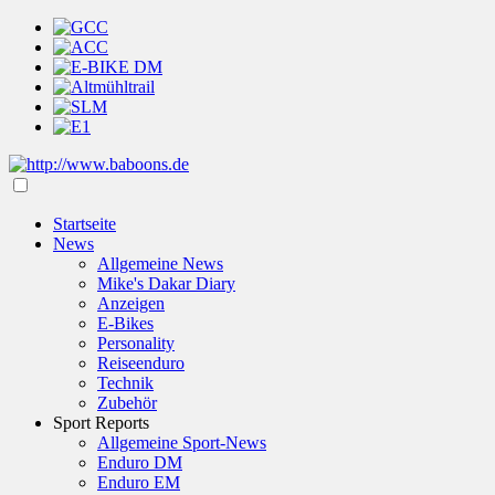
Startseite
News
Allgemeine News
Mike's Dakar Diary
Anzeigen
E-Bikes
Personality
Reiseenduro
Technik
Zubehör
Sport Reports
Allgemeine Sport-News
Enduro DM
Enduro EM