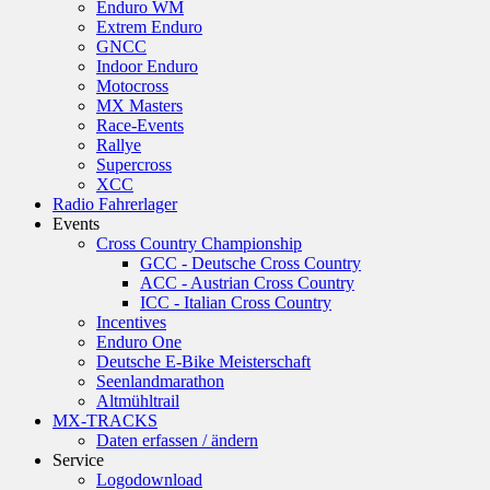
Enduro WM
Extrem Enduro
GNCC
Indoor Enduro
Motocross
MX Masters
Race-Events
Rallye
Supercross
XCC
Radio Fahrerlager
Events
Cross Country Championship
GCC - Deutsche Cross Country
ACC - Austrian Cross Country
ICC - Italian Cross Country
Incentives
Enduro One
Deutsche E-Bike Meisterschaft
Seenlandmarathon
Altmühltrail
MX-TRACKS
Daten erfassen / ändern
Service
Logodownload