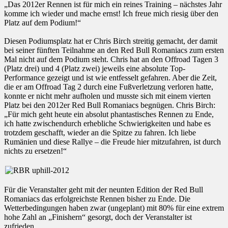
„Das 2012er Rennen ist für mich ein reines Training – nächstes Jahr
komme ich wieder und mache ernst! Ich freue mich riesig über den
Platz auf dem Podium!“
Diesen Podiumsplatz hat er Chris Birch streitig gemacht, der damit
bei seiner fünften Teilnahme an den Red Bull Romaniacs zum ersten
Mal nicht auf dem Podium steht. Chris hat an den Offroad Tagen 3
(Platz drei) und 4 (Platz zwei) jeweils eine absolute Top-
Performance gezeigt und ist wie entfesselt gefahren. Aber die Zeit,
die er am Offroad Tag 2 durch eine Fußverletzung verloren hatte,
konnte er nicht mehr aufholen und musste sich mit einem vierten
Platz bei den 2012er Red Bull Romaniacs begnügen. Chris Birch:
„Für mich geht heute ein absolut phantastisches Rennen zu Ende,
ich hatte zwischendurch erhebliche Schwierigkeiten und habe es
trotzdem geschafft, wieder an die Spitze zu fahren. Ich liebe
Rumänien und diese Rallye – die Freude hier mitzufahren, ist durch
nichts zu ersetzen!“
Für die Veranstalter geht mit der neunten Edition der Red Bull
Romaniacs das erfolgreichste Rennen bisher zu Ende. Die
Wetterbedingungen haben zwar (ungeplant) mit 80% für eine extrem
hohe Zahl an „Finishern“ gesorgt, doch der Veranstalter ist
zufrieden.