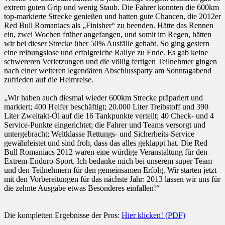
extrem guten Grip und wenig Staub. Die Fahrer konnten die 600km
top-markierte Strecke genießen und hatten gute Chancen, die 2012er
Red Bull Romaniacs als „Finisher“ zu beenden. Hätte das Rennen
ein, zwei Wochen früher angefangen, und somit im Regen, hätten
wir bei dieser Strecke über 50% Ausfälle gehabt. So ging gestern
eine reibungslose und erfolgreiche Rallye zu Ende. Es gab keine
schwereren Verletzungen und die völlig fertigen Teilnehmer gingen
nach einer weiteren legendären Abschlussparty am Sonntagabend
zufrieden auf die Heimreise.
„Wir haben auch diesmal wieder 600km Strecke präpariert und
markiert; 400 Helfer beschäftigt; 20.000 Liter Treibstoff und 390
Liter Zweitakt-Öl auf die 16 Tankpunkte verteilt; 40 Check- und 4
Service-Punkte eingerichtet; die Fahrer und Teams versorgt und
untergebracht; Weltklasse Rettungs- und Sicherheits-Service
gewährleistet und sind froh, dass das alles geklappt hat. Die Red
Bull Romaniacs 2012 waren eine würdige Veranstaltung für den
Extrem-Enduro-Sport. Ich bedanke mich bei unserem super Team
und den Teilnehmern für den gemeinsamen Erfolg. Wir starten jetzt
mit den Vorbereitungen für das nächste Jahr: 2013 lassen wir uns für
die zehnte Ausgabe etwas Besonderes einfallen!“
Die kompletten Ergebnisse der Pros:
Hier klicken! (PDF)