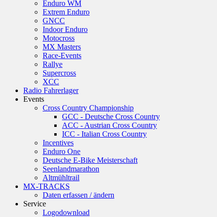
Enduro WM
Extrem Enduro
GNCC
Indoor Enduro
Motocross
MX Masters
Race-Events
Rallye
Supercross
XCC
Radio Fahrerlager
Events
Cross Country Championship
GCC - Deutsche Cross Country
ACC - Austrian Cross Country
ICC - Italian Cross Country
Incentives
Enduro One
Deutsche E-Bike Meisterschaft
Seenlandmarathon
Altmühltrail
MX-TRACKS
Daten erfassen / ändern
Service
Logodownload