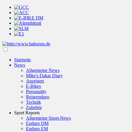
Startseite
News
Allgemeine News
Mike's Dakar Diary
Anzeigen
E-Bikes
Personality
Reiseenduro
Technik
Zubehör
Sport Reports
Allgemeine Sport-News
Enduro DM
Enduro EM