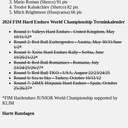
Mario Roman (Sherco) 91 pts
Teodor Kabakchiev (Sherco) 82 pts
Mitch Brightmore (Husqvarna) 66 pts
2024 FIM Hard Enduro World Championship Terminkalender
Round 1: Valleys Hard Enduro - United Kingdom, May
10/11/12*
Round 2: Red Bull Erzbergrodeo - Austria, May 30/31/June
1/2*
Round 3: Xross Hard Enduro Rally - Serbia, June
19/20/21/22*
Round 4: Red Bull Romaniacs - Romania, July
23/24/25/26/27*
Round 5: Red Bull TKO - USA, August 22/23/24/25
Round 6: Sea to Sky - Turkey, October 10/11/12
Round 7: 24MX Hixpania Hard Enduro - Spain, October
25/26/27*
*FIM Hardenduro JUNIOR World Championship supported by
KLIM
Harte Bandagen