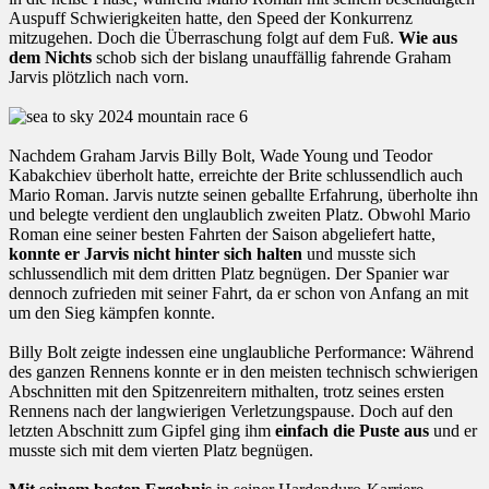
Auspuff Schwierigkeiten hatte, den Speed der Konkurrenz
mitzugehen. Doch die Überraschung folgt auf dem Fuß.
Wie aus
dem Nichts
schob sich der bislang unauffällig fahrende Graham
Jarvis plötzlich nach vorn.
Nachdem Graham Jarvis Billy Bolt, Wade Young und Teodor
Kabakchiev überholt hatte, erreichte der Brite schlussendlich auch
Mario Roman. Jarvis nutzte seinen geballte Erfahrung, überholte ihn
und belegte verdient den unglaublich zweiten Platz. Obwohl Mario
Roman eine seiner besten Fahrten der Saison abgeliefert hatte,
konnte er Jarvis nicht hinter sich halten
und musste sich
schlussendlich mit dem dritten Platz begnügen. Der Spanier war
dennoch zufrieden mit seiner Fahrt, da er schon von Anfang an mit
um den Sieg kämpfen konnte.
Billy Bolt zeigte indessen eine unglaubliche Performance: Während
des ganzen Rennens konnte er in den meisten technisch schwierigen
Abschnitten mit den Spitzenreitern mithalten, trotz seines ersten
Rennens nach der langwierigen Verletzungspause. Doch auf den
letzten Abschnitt zum Gipfel ging ihm
einfach die Puste aus
und er
musste sich mit dem vierten Platz begnügen.