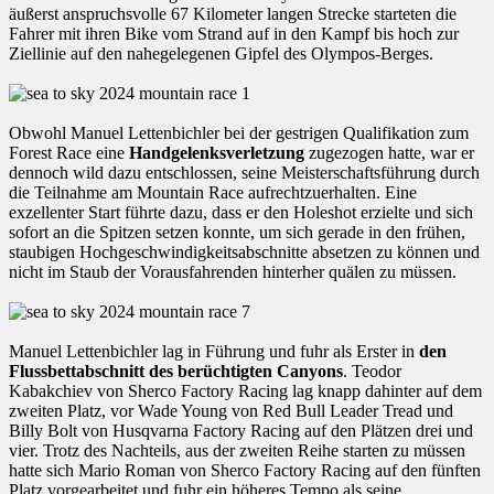
äußerst anspruchsvolle 67 Kilometer langen Strecke starteten die
Fahrer mit ihren Bike vom Strand auf in den Kampf bis hoch zur
Ziellinie auf den nahegelegenen Gipfel des Olympos-Berges.
Obwohl Manuel Lettenbichler bei der gestrigen Qualifikation zum
Forest Race eine
Handgelenksverletzung
zugezogen hatte, war er
dennoch wild dazu entschlossen, seine Meisterschaftsführung durch
die Teilnahme am Mountain Race aufrechtzuerhalten. Eine
exzellenter Start führte dazu, dass er den Holeshot erzielte und sich
sofort an die Spitzen setzen konnte, um sich gerade in den frühen,
staubigen Hochgeschwindigkeitsabschnitte absetzen zu können und
nicht im Staub der Vorausfahrenden hinterher quälen zu müssen.
Manuel Lettenbichler lag in Führung und fuhr als Erster in
den
Flussbettabschnitt des berüchtigten Canyons
. Teodor
Kabakchiev von Sherco Factory Racing lag knapp dahinter auf dem
zweiten Platz, vor Wade Young von Red Bull Leader Tread und
Billy Bolt von Husqvarna Factory Racing auf den Plätzen drei und
vier. Trotz des Nachteils, aus der zweiten Reihe starten zu müssen
hatte sich Mario Roman von Sherco Factory Racing auf den fünften
Platz vorgearbeitet und fuhr ein höheres Tempo als seine