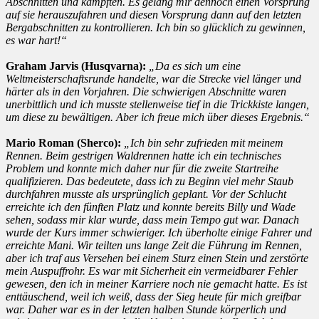
Abschnitten und kämpften. Es gelang mir dennoch einen Vorsprung
auf sie herauszufahren und diesen Vorsprung dann auf den letzten
Bergabschnitten zu kontrollieren. Ich bin so glücklich zu gewinnen,
es war hart!“
Graham Jarvis (Husqvarna):
„Da es sich um eine
Weltmeisterschaftsrunde handelte, war die Strecke viel länger und
härter als in den Vorjahren. Die schwierigen Abschnitte waren
unerbittlich und ich musste stellenweise tief in die Trickkiste langen,
um diese zu bewältigen. Aber ich freue mich über dieses Ergebnis.“
Mario Roman (Sherco):
„Ich bin sehr zufrieden mit meinem
Rennen. Beim gestrigen Waldrennen hatte ich ein technisches
Problem und konnte mich daher nur für die zweite Startreihe
qualifizieren. Das bedeutete, dass ich zu Beginn viel mehr Staub
durchfahren musste als ursprünglich geplant. Vor der Schlucht
erreichte ich den fünften Platz und konnte bereits Billy und Wade
sehen, sodass mir klar wurde, dass mein Tempo gut war. Danach
wurde der Kurs immer schwieriger. Ich überholte einige Fahrer und
erreichte Mani. Wir teilten uns lange Zeit die Führung im Rennen,
aber ich traf aus Versehen bei einem Sturz einen Stein und zerstörte
mein Auspuffrohr. Es war mit Sicherheit ein vermeidbarer Fehler
gewesen, den ich in meiner Karriere noch nie gemacht hatte. Es ist
enttäuschend, weil ich weiß, dass der Sieg heute für mich greifbar
war. Daher war es in der letzten halben Stunde körperlich und