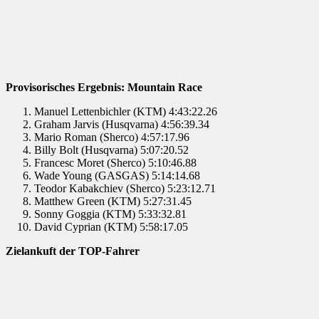
Provisorisches Ergebnis: Mountain Race
Manuel Lettenbichler (KTM) 4:43:22.26
Graham Jarvis (Husqvarna) 4:56:39.34
Mario Roman (Sherco) 4:57:17.96
Billy Bolt (Husqvarna) 5:07:20.52
Francesc Moret (Sherco) 5:10:46.88
Wade Young (GASGAS) 5:14:14.68
Teodor Kabakchiev (Sherco) 5:23:12.71
Matthew Green (KTM) 5:27:31.45
Sonny Goggia (KTM) 5:33:32.81
David Cyprian (KTM) 5:58:17.05
Zielankuft der TOP-Fahrer