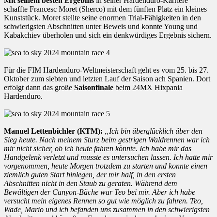
Mit seinem besten Ergebnis
in seiner Hardenduro-Karriere
schaffte Francesc Moret (Sherco) mit dem fünften Platz ein kleines
Kunststück. Moret stellte seine enormen Trial-Fähigkeiten in den
schwierigsten Abschnitten unter Beweis und konnte Young und
Kabakchiev überholen und sich ein denkwürdiges Ergebnis sichern.
Für die FIM Hardenduro-Weltmeisterschaft geht es vom 25. bis 27.
Oktober zum siebten und letzten Lauf der Saison ach Spanien. Dort
erfolgt dann das große
Saisonfinale
beim 24MX Hixpania
Hardenduro.
Manuel Lettenbichler (KTM):
„Ich bin überglücklich über den
Sieg heute. Nach meinem Sturz beim gestrigen Waldrennen war ich
mir nicht sicher, ob ich heute fahren könnte. Ich habe mir das
Handgelenk verletzt und musste es untersuchen lassen. Ich hatte mir
vorgenommen, heute Morgen trotzdem zu starten und konnte einen
ziemlich guten Start hinlegen, der mir half, in den ersten
Abschnitten nicht in den Staub zu geraten. Während dem
Bewältigen der Canyon-Bäche war Teo bei mir. Aber ich habe
versucht mein eigenes Rennen so gut wie möglich zu fahren. Teo,
Wade, Mario und ich befanden uns zusammen in den schwierigsten