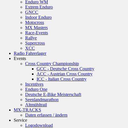
Enduro WM
Extrem Enduro
GNCC
Indoor Enduro
Motocross
MX Masters
Race-Events
Rallye
Supercross
XCC
Radio Fahrerlager
Events
Cross Country Championship
GCC - Deutsche Cross Country
ACC - Austrian Cross Country
ICC - Italian Cross Country
Incentives
Enduro One
Deutsche E-Bike Meisterschaft
Seenlandmarathon
Altmühltrail
MX-TRACKS
Daten erfassen / ändern
Service
Logodownload