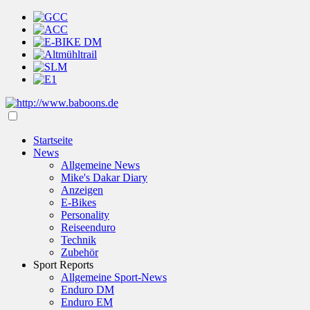
Startseite
News
Allgemeine News
Mike's Dakar Diary
Anzeigen
E-Bikes
Personality
Reiseenduro
Technik
Zubehör
Sport Reports
Allgemeine Sport-News
Enduro DM
Enduro EM