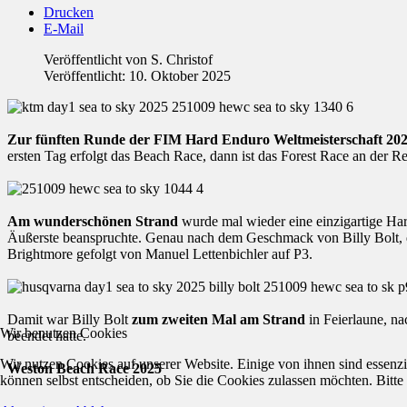
Drucken
E-Mail
Veröffentlicht von
S. Christof
Veröffentlicht: 10. Oktober 2025
Zur fünften Runde der FIM Hard Enduro Weltmeisterschaft 20
ersten Tag erfolgt das Beach Race, dann ist das Forest Race an der 
Am wunderschönen Strand
wurde mal wieder eine einzigartige Har
Äußerste beanspruchte. Genau nach dem Geschmack von Billy Bolt, 
Brightmore gefolgt von Manuel Lettenbichler auf P3.
Damit war Billy Bolt
zum zweiten Mal am Strand
in Feierlaune, n
Wir benutzen Cookies
beendet hatte.
Wir nutzen Cookies auf unserer Website. Einige von ihnen sind essenzi
Weston Beach Race 2025
können selbst entscheiden, ob Sie die Cookies zulassen möchten. Bitte