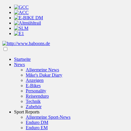
Startseite
News
Allgemeine News
Mike's Dakar Diary
Anzeigen
E-Bikes
Personality
Reiseenduro
Technik
Zubehör
Sport Reports
Allgemeine Sport-News
Enduro DM
Enduro EM