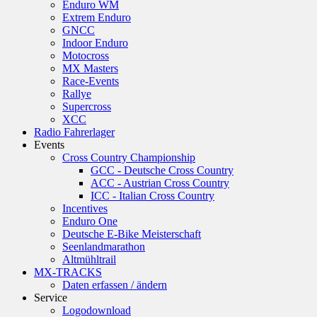
Enduro WM
Extrem Enduro
GNCC
Indoor Enduro
Motocross
MX Masters
Race-Events
Rallye
Supercross
XCC
Radio Fahrerlager
Events
Cross Country Championship
GCC - Deutsche Cross Country
ACC - Austrian Cross Country
ICC - Italian Cross Country
Incentives
Enduro One
Deutsche E-Bike Meisterschaft
Seenlandmarathon
Altmühltrail
MX-TRACKS
Daten erfassen / ändern
Service
Logodownload