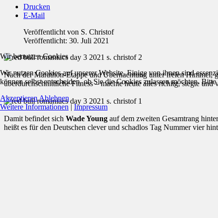
Drucken
E-Mail
Veröffentlicht von
S. Christof
Veröffentlicht: 30. Juli 2021
Wir benutzen Cookies
Wir nutzen Cookies auf unserer Website. Einige von ihnen sind essenzi
Nach der Marathon-Etappe und Übernachtung unter freien Himmel, ga
können selbst entscheiden, ob Sie die Cookies zulassen möchten. Bitte
überdurchschnittliche Fitness – machte heute alles richitg, siegte u
Akzeptieren
Ablehnen
Weitere Informationen
|
Impressum
Damit befindet sich
Wade Young
auf dem zweiten Gesamtrang hinter 
heißt es für den Deutschen clever und schadlos Tag Nummer vier hinte