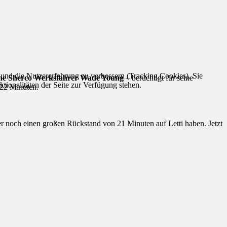
e und die Nutzererfahrung zu verbessern (Tracking Cookies). Sie
che Sherco Werksfahrer Wade Young
– berüchtigt für seine
tionalitäten der Seite zur Verfügung stehen.
:22 Minuten.
er noch einen großen Rückstand von 21 Minuten auf Letti haben. Jetzt