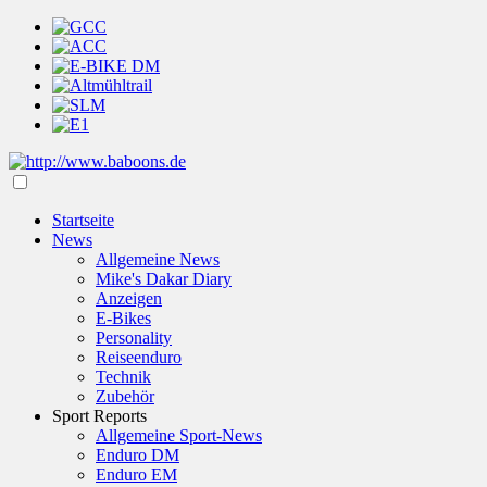
Startseite
News
Allgemeine News
Mike's Dakar Diary
Anzeigen
E-Bikes
Personality
Reiseenduro
Technik
Zubehör
Sport Reports
Allgemeine Sport-News
Enduro DM
Enduro EM