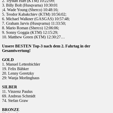
2. Trystan Hart (KTM) 10:22:09;
3. Billy Bolt (Husqvarna) 10:30:01
;4. Wade Young (Sherco) 10:48:16;
5. Teodor Kabakchiev (KTM) 10:56:02;
6. Michael Walkner (GASGAS) 10:57:48;
7. Graham Jarvis (Husqvarna) 11:33:50;
8. Mario Roman (Sherco) 12:06:06;
9. Sonny Goggia (KTM) 12:15:29;
10. Matthew Green (KTM) 12:30:27…
Unsere BESTEN Top-3 nach dem 2. Fahrtag in der
Gesamtwertung!
GOLD
1. Manuel Lettenbichler
19. Felix Bähker
20. Lenny Geretzky
29: Wanja Morlinghaus
SILBER
11. Vinzenz Paulus
69. Andreas Schmidt
74. Stefan Graw
BRONZE