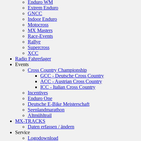
Enduro WM
Extrem Enduro
GNCC
Indoor Enduro
Motocross
MX Masters
Race-Events
Rallye
Supercross
XCC
Radio Fahrerlager
Events
Cross Country Championship
GCC - Deutsche Cross Country
ACC - Austrian Cross Country
ICC - Italian Cross Country
Incentives
Enduro One
Deutsche E-Bike Meisterschaft
Seenlandmarathon
Altmühltrail
MX-TRACKS
Daten erfassen / ändern
Service
Logodownload