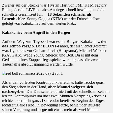
Zweiter auf der Strecke war Trystan Hart von FMF KTM Factory
Racing der die LIVEmanaics-Anstiege schnell bewältige und die
schnellste Gesamtzeit fuhr –
18 Sekunden schneller als
Lettenbichler
. Sonny Goggia (KTM) war der Drittschnellste,
gefolgt von Kabakchiev auf dem vierten Platz.
Kabakchiev beim Angriff in den Bergen
Auf dem Weg zum Tagesziel war es der Bulgare Kabakchiev,
der
das Tempo vorgab
. Der ECONT-Fahrer, der als Siebter gestartet
war, lag bereits vor Graham Jarvis (Husqvarna), Michael Walkner
(GASGAS), Wade Young (Sherco) und Bolt. Da er mit dem
Gedanken eines Etappensiegs spielte, war klar, dass die zweite
Tageshälfte absolut spannend werden würde.
Als er den vorletzten Kontrollpunkt erreichte, hatte Teodor quasi
den Sieg schon in der Hand,
aber Manuel weigerte sich
nachzugeben
. Der Deutsche retourniert mit der schnellsten Zeit am
letzten Kontrollpunkt um über zwei Minuten Vorsprung - doch es
reichte leider nicht ganz. Da Teodor bereits zu Beginn des Tages
rechtzeitig alle Hebel in Bewegung setzte, behielt der Bulgare
seinen Vorsprung und siegte mit etwas mehr als zwei Minuten