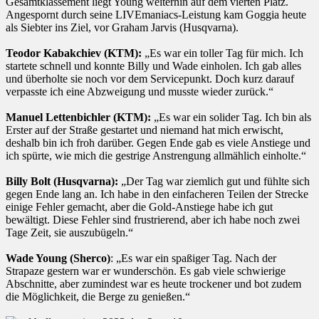
Gesamtklassement liegt Young weiterhin auf dem vierten Platz.
Angespornt durch seine LIVEmaniacs-Leistung kam Goggia heute
als Siebter ins Ziel, vor Graham Jarvis (Husqvarna).
Teodor Kabakchiev (KTM):
„Es war ein toller Tag für mich. Ich
startete schnell und konnte Billy und Wade einholen. Ich gab alles
und überholte sie noch vor dem Servicepunkt. Doch kurz darauf
verpasste ich eine Abzweigung und musste wieder zurück.“
Manuel Lettenbichler (KTM):
„Es war ein solider Tag. Ich bin als
Erster auf der Straße gestartet und niemand hat mich erwischt,
deshalb bin ich froh darüber. Gegen Ende gab es viele Anstiege und
ich spürte, wie mich die gestrige Anstrengung allmählich einholte.“
Billy Bolt (Husqvarna):
„Der Tag war ziemlich gut und fühlte sich
gegen Ende lang an. Ich habe in den einfacheren Teilen der Strecke
einige Fehler gemacht, aber die Gold-Anstiege habe ich gut
bewältigt. Diese Fehler sind frustrierend, aber ich habe noch zwei
Tage Zeit, sie auszubügeln.“
Wade Young (Sherco)
: „Es war ein spaßiger Tag. Nach der
Strapaze gestern war er wunderschön. Es gab viele schwierige
Abschnitte, aber zumindest war es heute trockener und bot zudem
die Möglichkeit, die Berge zu genießen.“