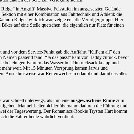
 Ridge” in Angriff. Massive Felsstufen im ausgesetzten Gelände
 Sektion mit einer Kombination aus Fahrtechnik und Athletik die
alindo Ridge” wirklich war, zeigte erst die Verfolgergruppe. Hier
ikes auf eine Stelle quetschen, die eigentlich nur Platz für einen
 und vor dem Service-Punkt gab die Auffahrt “Kill’em all” den
den Namen passend fand. “Ja das passt” kam von Taddy zurück, bevor
rde bei einigen Fahrern das Wasser im Trinkrucksack knapp und
t mehr weit. Mit 15 Minuten Vorsprung kamen Jarvis und
en. Ausnahmsweise war Reifenwechseln erlaubt und damit das alles
 war schnell unterwegs, als ihm eine
ausgewaschene Rinne
zum
f aufgeben. Manuel Lettenbichler übernahm dadurch die Führung und
z zwei der Tageswertung. Der Romaniacs-Rookie Trystan Hart kommt
ch die Fahrer heute wahrlich verdient.