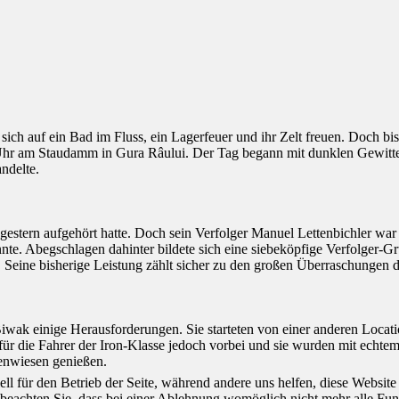
 sich auf ein Bad im Fluss, ein Lagerfeuer und ihr Zelt freuen. Doch bi
Uhr am Staudamm in Gura Râului. Der Tag begann mit dunklen Gewitt
andelte.
gestern aufgehört hatte. Doch sein Verfolger Manuel Lettenbichler war
nte. Abegschlagen dahinter bildete sich eine siebeköpfige Verfolger-
. Seine bisherige Leistung zählt sicher zu den großen Überraschungen 
iwak einige Herausforderungen. Sie starteten von einer anderen Locati
ür die Fahrer der Iron-Klasse jedoch vorbei und sie wurden mit echte
penwiesen genießen.
ell für den Betrieb der Seite, während andere uns helfen, diese Websit
 beachten Sie, dass bei einer Ablehnung womöglich nicht mehr alle Funk