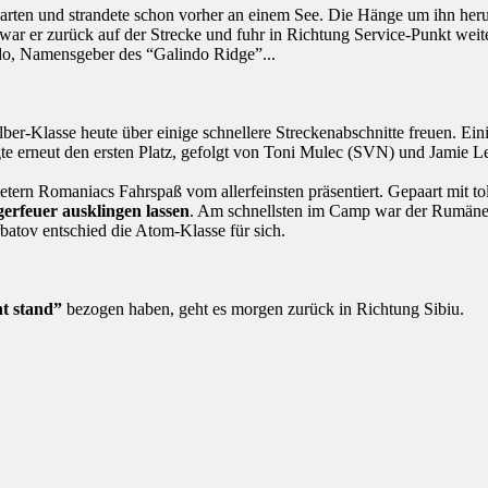
arten und strandete schon vorher an einem See. Die Hänge um ihn her
war er zurück auf der Strecke und fuhr in Richtung Service-Punkt weit
ndo, Namensgeber des “Galindo Ridge”...
lber-Klasse heute über einige schnellere Streckenabschnitte freuen. Ein
te erneut den ersten Platz, gefolgt von Toni Mulec (SVN) und Jamie L
rn Romaniacs Fahrspaß vom allerfeinsten präsentiert. Gepaart mit tol
erfeuer ausklingen lassen
. Am schnellsten im Camp war der Rumäne
batov entschied die Atom-Klasse für sich.
t stand”
bezogen haben, geht es morgen zurück in Richtung Sibiu.