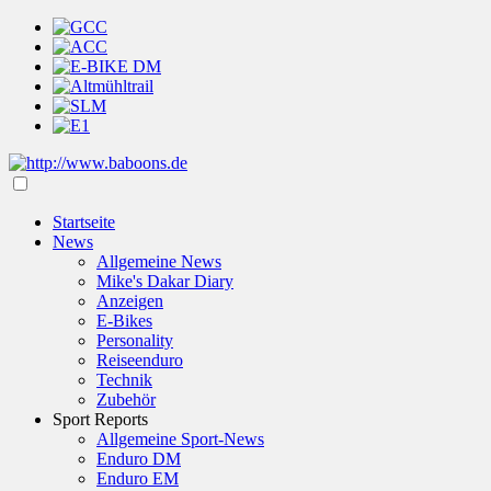
Startseite
News
Allgemeine News
Mike's Dakar Diary
Anzeigen
E-Bikes
Personality
Reiseenduro
Technik
Zubehör
Sport Reports
Allgemeine Sport-News
Enduro DM
Enduro EM