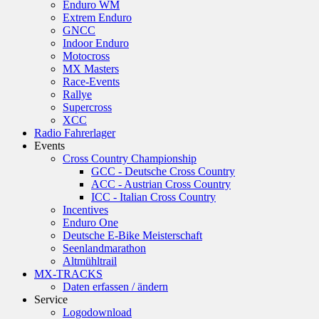
Enduro WM
Extrem Enduro
GNCC
Indoor Enduro
Motocross
MX Masters
Race-Events
Rallye
Supercross
XCC
Radio Fahrerlager
Events
Cross Country Championship
GCC - Deutsche Cross Country
ACC - Austrian Cross Country
ICC - Italian Cross Country
Incentives
Enduro One
Deutsche E-Bike Meisterschaft
Seenlandmarathon
Altmühltrail
MX-TRACKS
Daten erfassen / ändern
Service
Logodownload