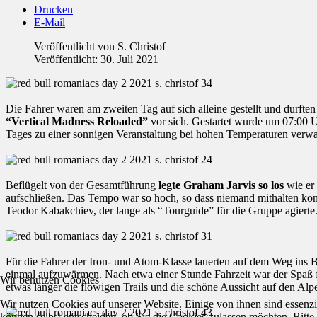
Drucken
E-Mail
Veröffentlicht von
S. Christof
Veröffentlicht: 30. Juli 2021
Die Fahrer waren am zweiten Tag auf sich alleine gestellt und durften
“Vertical Madness Reloaded”
vor sich. Gestartet wurde um 07:00 
Tages zu einer sonnigen Veranstaltung bei hohen Temperaturen verw
Beflügelt von der Gesamtführung
legte Graham Jarvis so los
wie er 
aufschließen. Das Tempo war so hoch, so dass niemand mithalten kon
Teodor Kabakchiev, der lange als “Tourguide” für die Gruppe agierte
Für die Fahrer der Iron- und Atom-Klasse lauerten auf dem Weg ins B
einmal aufzuwärmen. Nach etwa einer Stunde Fahrzeit war der Spaß f
Wir benutzen Cookies
etwas länger die flowigen Trails und die schöne Aussicht auf den Al
Wir nutzen Cookies auf unserer Website. Einige von ihnen sind essenzi
können selbst entscheiden, ob Sie die Cookies zulassen möchten. Bitte