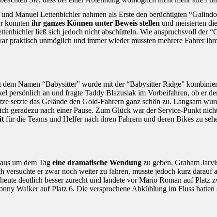
 und Manuel Lettenbichler nahmen als Erste den berüchtigten “Galindo
rer konnten
ihr ganzes Können unter Beweis stellen
und meisterten die
tenbichler ließ sich jedoch nicht abschütteln. Wie anspruchsvoll der “G
war praktisch unmöglich und immer wieder mussten mehrere Fahrer ihre B
t dem Namen “Babysitter” wurde mit der “Babysitter Ridge” kombiniert
kel persönlich an und fragte Taddy Blazusiak im Vorbeifahren, ob er 
shitze setzte das Gelände den Gold-Fahrern ganz schön zu. Langsam wu
sich geradezu nach einer Pause. Zum Glück war der Service-Punkt nich
it
für die Teams und Helfer nach ihren Fahrern und deren Bikes zu seh
ch aus um dem Tag
eine dramatische Wendung
zu geben. Graham Jarvis
h versuchte er zwar noch weiter zu fahren, musste jedoch kurz darau
 heute deutlich besser zurecht und landete vor Mario Roman auf Plat
y Walker auf Platz 6. Die versprochene Abkühlung im Fluss hatten si