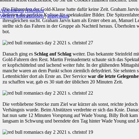
Die Führenden der Gold-Klasse hatte dafür keine Zeit. Graham Jarvis
Akzeptieren
Ablehnen
lieferten die perfekte Kulisse für spektakuläre Bilder. Die Spitzenfah
Weitere Informationen
|
Impressum
ihresgleichen sucht. Graham Jarvis kam als Erster oben an, Manuel Let
stellte sich das Fahren in der Gruppe als Nachteil heraus. Überholen 
bot.
Danach ging es
Schlag auf Schlag
weiter. Das bekannte Steinfeld mi
Gold-Fahrern den Rest. Martin Freinademetz schaute sich das Spekta
er kopfschüttelnd und lachend weiter fuhr. In der glühenden Mittag
manche waren an dem Punkt schon ziemlich dehydriert. Sie sehnten 
Lettenbichler dort als Erste an. Der Service
war die letzte Gelegenhe
zu schaffen war, gab es 30 statt der üblichen 20 Minuten Zeit.
Die verbliebene Strecke zum Ziel war kürzer als sonst, reichte jedo
Verhängnis wurde. Beim Abstützen verdrehte er sich das Knie. Danac
hat nun satte 12 Minuten Vorsprung auf Wade Young. Billy Bolt kam
langsam in Schwung und beendete den Tag hinter Wade Young und Jonn