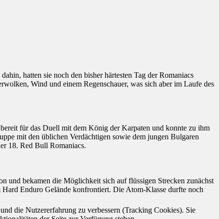
s dahin, hatten sie noch den bisher härtesten Tag der Romaniacs
erwolken, Wind und einem Regenschauer, was sich aber im Laufe des
 bereit für das Duell mit dem König der Karpaten und konnte zu ihm
Gruppe mit den üblichen Verdächtigen sowie dem jungen Bulgaren
der 18. Red Bull Romaniacs.
on und bekamen die Möglichkeit sich auf flüssigen Strecken zunächst
m Hard Enduro Gelände konfrontiert. Die Atom-Klasse durfte noch
e und die Nutzererfahrung zu verbessern (Tracking Cookies). Sie
tionalitäten der Seite zur Verfügung stehen.